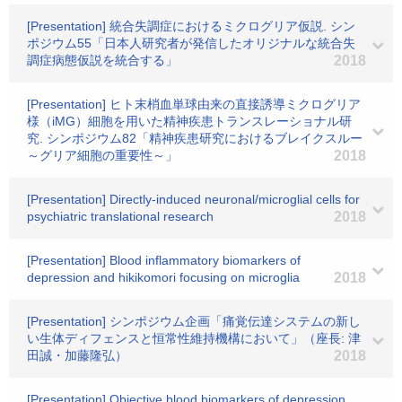
[Presentation] 統合失調症におけるミクログリア仮説. シン
ポジウム55「日本人研究者が発信したオリジナルな統合失
調症病態仮説を統合する」
2018
[Presentation] ヒト末梢血単球由来の直接誘導ミクログリア
様（iMG）細胞を用いた精神疾患トランスレーショナル研
究. シンポジウム82「精神疾患研究におけるブレイクスルー
～グリア細胞の重要性～」
2018
[Presentation] Directly-induced neuronal/microglial cells for
psychiatric translational research
2018
[Presentation] Blood inflammatory biomarkers of
depression and hikikomori focusing on microglia
2018
[Presentation] シンポジウム企画「痛覚伝達システムの新し
い生体ディフェンスと恒常性維持機構において」（座長: 津
田誠・加藤隆弘）
2018
[Presentation] Objective blood biomarkers of depression