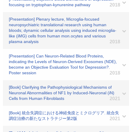
focusing on tryptophan-kynurenine pathway
2018
[Presentation] Plenary lecture, Microglia-focused
neuropsychiatric translational research using human
bloods; dynamic cellular analysis using induced microglia-
like (iMG) cells from human mon.ocytes and various
plasma analysis
2018
[Presentation] Can Neuron-Related Blood Proteins,
indicating the Levels of Neuron-Derived Exosomes (NDE),
become an Objective Evaluation Tool for Depression?.
Poster session
2018
[Book] Clarifying the Pathophysiological Mechanisms of
Neuronal Abnormalities of NF1 by Induced-Neuronal (iN)
Cells from Human Fibroblasts
2021
[Book] 統合失調症における神経免疫とミクログリア. 統合失
調症治療の新たなストラテジー第2版
2021