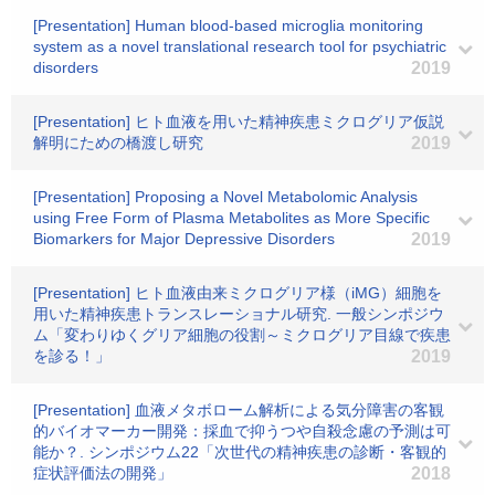
[Presentation] Human blood-based microglia monitoring
system as a novel translational research tool for psychiatric
disorders
2019
[Presentation] ヒト血液を用いた精神疾患ミクログリア仮説
解明にための橋渡し研究
2019
[Presentation] Proposing a Novel Metabolomic Analysis
using Free Form of Plasma Metabolites as More Specific
Biomarkers for Major Depressive Disorders
2019
[Presentation] ヒト血液由来ミクログリア様（iMG）細胞を
用いた精神疾患トランスレーショナル研究. 一般シンポジウ
ム「変わりゆくグリア細胞の役割～ミクログリア目線で疾患
を診る！」
2019
[Presentation] 血液メタボローム解析による気分障害の客観
的バイオマーカー開発：採血で抑うつや自殺念慮の予測は可
能か？. シンポジウム22「次世代の精神疾患の診断・客観的
症状評価法の開発」
2018