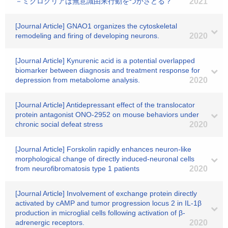
－ミクログリアは無意識由来行動をつかさどる？
2021
[Journal Article] GNAO1 organizes the cytoskeletal
remodeling and firing of developing neurons.
2020
[Journal Article] Kynurenic acid is a potential overlapped
biomarker between diagnosis and treatment response for
depression from metabolome analysis.
2020
[Journal Article] Antidepressant effect of the translocator
protein antagonist ONO-2952 on mouse behaviors under
chronic social defeat stress
2020
[Journal Article] Forskolin rapidly enhances neuron‐like
morphological change of directly induced‐neuronal cells
from neurofibromatosis type 1 patients
2020
[Journal Article] Involvement of exchange protein directly
activated by cAMP and tumor progression locus 2 in IL-1β
production in microglial cells following activation of β-
adrenergic receptors.
2020