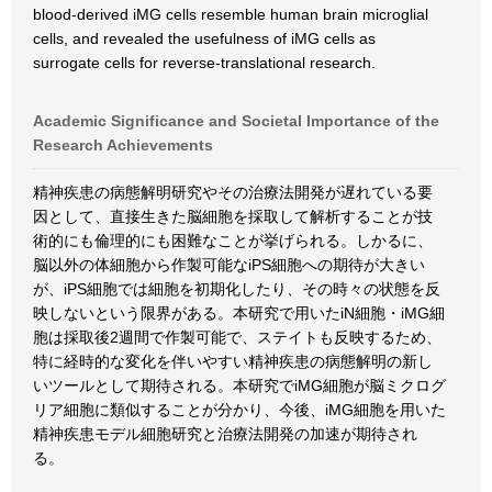
blood-derived iMG cells resemble human brain microglial
cells, and revealed the usefulness of iMG cells as
surrogate cells for reverse-translational research.
Academic Significance and Societal Importance of the
Research Achievements
精神疾患の病態解明研究やその治療法開発が遅れている要
因として、直接生きた脳細胞を採取して解析することが技
術的にも倫理的にも困難なことが挙げられる。しかるに、
脳以外の体細胞から作製可能なiPS細胞への期待が大きい
が、iPS細胞では細胞を初期化したり、その時々の状態を反
映しないという限界がある。本研究で用いたiN細胞・iMG細
胞は採取後2週間で作製可能で、ステイトも反映するため、
特に経時的な変化を伴いやすい精神疾患の病態解明の新し
いツールとして期待される。本研究でiMG細胞が脳ミクログ
リア細胞に類似することが分かり、今後、iMG細胞を用いた
精神疾患モデル細胞研究と治療法開発の加速が期待され
る。