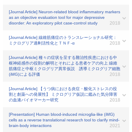
[Journal Article] Neuron-related blood inflammatory markers
as an objective evaluation tool for major depressive
disorder: An exploratory pilot case-control study
2018
[Journal Article] 線維筋痛症のトランスレーショナル研究：
ミクログリア過剰活性化とＴＮＦ-α
2018
[Journal Article] 種々の症状を呈する難治性疾患における中
枢神経感作の役割の解明とそれによる患者ケアの向上 線維
筋痛症と中枢ミクログリア異常仮説 誘導ミクログリア細胞
(iMG)による評価
2018
[Journal Article] 【うつ病における炎症・酸化ストレスの役
割と創薬への発展性】 ミクログリア仮説に鑑みた気分障害
の血液バイオマーカー研究
2018
[Presentation] Human blood-induced microglia-like (iMG)
cells as a reverse translational research tool to clarify mind-
brain-body interactions
2021