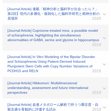
[Journal Article] 連載「精神分析と脳科学が出会ったら？」
第2回】現代の多層化・複雑化した脳科学研究と精神分析の
居場所
2020
[Journal Article] Cuprizone-treated mice, a possible model
of schizophrenia, highlighting the simultaneous
abnormalities of GABA, serine and glycine in hippocampus
2019
[Journal Article] In Vitro Modeling of the Bipolar Disorder
and Schizophrenia Using Patient-Derived Induced
Pluripotent Stem Cells with Copy Number Variations of
PCDH15 and RELN
2019
[Journal Article] Hikikomori: Multidimensional
understanding, assessment and future international
perspectives
2019
[Journal Article] 血液メタボローム解析で抑うつ重症度・自
殺念慮を客観的に評価する試み
2019