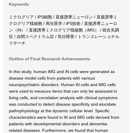
Keywords
ミクログリア / iPS細胞 / 直接誘導ニューロン / 直接誘導ミ
クログリア様細胞 / 再生医学 / iPS技術 / 直接誘導ニューロ
ン（iN） / 直接誘導ミクログリア様細胞（iMG） / 統合失調
症 / 自閉スペクトラム症 / 気分障害 / トランスレーショナル
リサーチ
Outline of Final Research Achievements
In this study, human iMG and iN cells were generated as
disease model cells from patients with various
neuropsychiatric disorders. Human iN cells and iMG cells
were used to measure items that can only be assessed in
living cells, and correlation analysis with clinical symptoms
was conducted to detect disease specificity and elucidate
pathophysiology at the dynamic cellular level. Specific
characteristics were found in iN and iMG cells derived from
patients with developmental disorders and dementia-
related diseases. Furthermore, we found that human