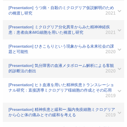
[Presentation] うつ病・自殺のミクログリア仮説解明のため
の橋渡し研究
2021
[Presentation] ミクログリア分化異常からみた精神神経疾
患：患者由来iMG細胞を用いた橋渡し研究
2021
[Presentation] ひきこもりという現象からみる未来社会の課
題と可能性
2020
[Presentation] 気分障害の血液メタボローム解析による客観
的診断法の創出
2020
[Presentation] ヒト血液を用いた精神疾患トランスレーショ
ナル研究：直接誘導ミクログリア様細胞の作成とその応用
2019
[Presentation] 精神疾患と緩和ー;脳内免疫細胞ミクログリア
から心と体の痛みとその緩和を考える
2019