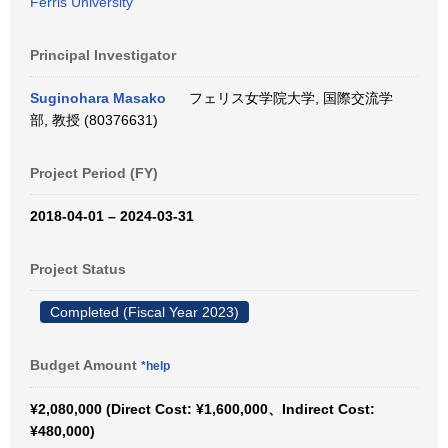
Ferris University
Principal Investigator
Suginohara Masako
フェリス女学院大学, 国際交流学
部, 教授 (80376631)
Project Period (FY)
2018-04-01 – 2024-03-31
Project Status
Completed (Fiscal Year 2023)
Budget Amount
*help
¥2,080,000 (Direct Cost: ¥1,600,000、Indirect Cost:
¥480,000)