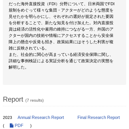
だった海外直接投資（FDI）分野について、日米両国でFDI
規制をめぐって様々な集団・アクターがどのような態度を
見せたかを明らかにし、それぞれの選好が規定された要因
を分析することで、新たな知見を付け加えた。対内直接投
資は経済の活性化や雇用の維持につながる一方、外国のア
クターが国内の技術や情報にアクセスすることから安全保
障上の懸念や反発も招き、政策結果にはそうした利害が複
雑に反映されている。
また、社会的に関心が高まっている経済安全保障に関し、
詳細な事例検証による実証分析を通じて政策決定の実態を
解明した。
Report
(7 results)
2023
Annual Research Report
Final Research Report
(
PDF
)