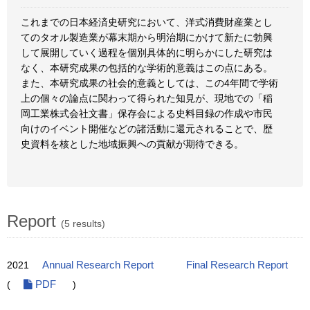
これまでの日本経済史研究において、洋式消費財産業とし
てのタオル製造業が幕末期から明治期にかけて新たに勃興
して展開していく過程を個別具体的に明らかにした研究は
なく、本研究成果の包括的な学術的意義はこの点にある。
また、本研究成果の社会的意義としては、この4年間で学術
上の個々の論点に関わって得られた知見が、現地での「稲
岡工業株式会社文書」保存会による史料目録の作成や市民
向けのイベント開催などの諸活動に還元されることで、歴
史資料を核とした地域振興への貢献が期待できる。
Report
(5 results)
2021
Annual Research Report
Final Research Report
(
PDF
)