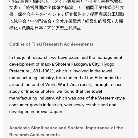
/ 製品開発 / 稲岡商店（タオル製造業） / 稲岡工業株式会社
文書 / 「経営展開の全体像の構築」 / 「稲岡工業株式会社文
書」保存会主催のイベント / 研究報告会 / 稲岡商店分工場跡
地見学会 / 中間報告会 / タオル製造業 / 経営史的研究 / 力織
機化 / 戦前期日本 / アジア型近代商品
Outline of Final Research Achievements
In this joint research, we have examined the management
development of Inaoka Shoten(Kakogawa City, Hyogo
Prefecture,1891-1961), which is involved in the towel
manufacturing industry, from the end of the Edo period to
around the end of World War I. As a result, through a case
study of Inaoka Shoten, we found that the towel
manufacturing industry, which was one of the Western-style
consumer goods industries, was newly established and
developed in prewar Japan.
Academic Significance and Societal Importance of the
Research Achievements