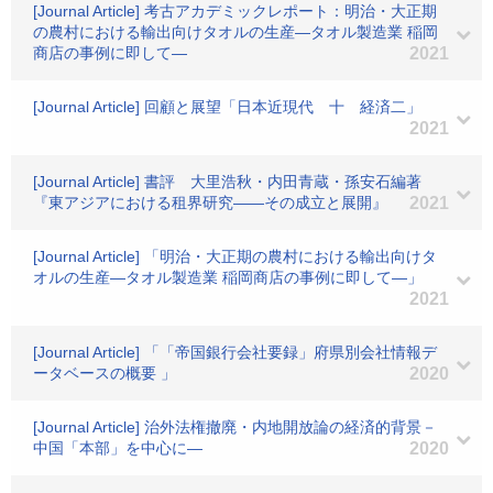
[Journal Article] 考古アカデミックレポート：明治・大正期
の農村における輸出向けタオルの生産―タオル製造業 稲岡
商店の事例に即して―
2021
[Journal Article] 回顧と展望「日本近現代 十 経済二」
2021
[Journal Article] 書評 大里浩秋・内田青蔵・孫安石編著
『東アジアにおける租界研究――その成立と展開』
2021
[Journal Article] 「明治・大正期の農村における輸出向けタ
オルの生産―タオル製造業 稲岡商店の事例に即して―」
2021
[Journal Article] 「「帝国銀行会社要録」府県別会社情報デ
ータベースの概要 」
2020
[Journal Article] 治外法権撤廃・内地開放論の経済的背景－
中国「本部」を中心に―
2020