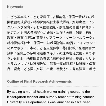
Keywords
こども基本法 / こども家庭庁 / 多機能化 / 保育士養成 / 幼稚
園教諭養成課程 / 精神保健福祉士養成課程 / 妊娠出産 / イン
クルーシブ保育 / 子ども医療福祉 / 多様性の尊重 / 保育所・
認定こども園の多機能化 / 妊娠・出産 / 医療・保健・福祉・
教育・療育 / 理論的背景 / ケアワーク・ソーシャルワーク /
精神保健福祉士・保育士・幼稚園教諭の連携 / フィンランド
のネウボラ / 日本の子ども支援体制 / 芬日比較 / 発達障害の
診断 / 保育士の多職種連携スキル / 発達障害児支援 / ネウボ
ラ / 保育士・幼稚園教諭養成 / 精神保健福祉士養成 / カリキ
ュラムマップ / 幼稚園教諭・保育士養成課程 / 幼稚園・保育
所・認定こども園 / 妊娠・出産・産後うつ / 発達障害・虐待
Outline of Final Research Achievements
By adding a mental health worker training course to the
kindergarten teacher and nursery teacher training courses,
University A's Department B was launched in fiscal year