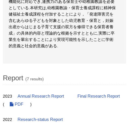
機能化に対応でき,連携力のある保育士や幼稚園教諭を必要
としている.本研究は,幼稚園教諭・保育士養成課程に精神保
健福祉士養成課程を付加することにより，「発達障害児を
含むあらゆる子どもを対象とした幼児教育・保育と，妊娠
出産からはじまる子育て支援の双方を修得できる保育者養
成」の具体的内容と理論的な根拠を示すとともに,実際に卒
業生を輩出することにより実現可能性を示したことに学術
的意義と社会的意義がある.
Report
(7 results)
2023
Annual Research Report
Final Research Report
(
PDF
)
2022
Research-status Report