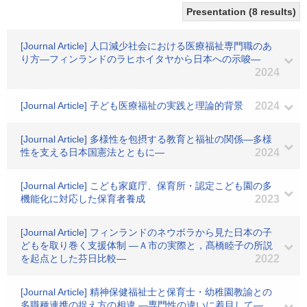
Presentation (8 results)
[Journal Article] 人口減少社会における医療福祉専門職のあ
り方―フィンランドのラヒホイタヤから日本への示唆―
2024
[Journal Article] 子ども医療福祉の実践と理論的背景
2024
[Journal Article] 多様性を包摂する教育と福祉の関係―多様
性を支える日本国憲法とともに―
2024
[Journal Article] こども家庭庁、保育所・認定こども園の多
機能化に対応した保育者養成
2023
[Journal Article] フィンランドのネウボラから見た日本の子
どもを取り巻く支援体制 ―Ａ市の実際と，髙橋睦子の所説
を起点とした芬日比較―
2022
[Journal Article] 精神保健福祉士と保育士・幼稚園教諭との
多職種連携の捉え方の相違 ―専門性の違いに着目して―