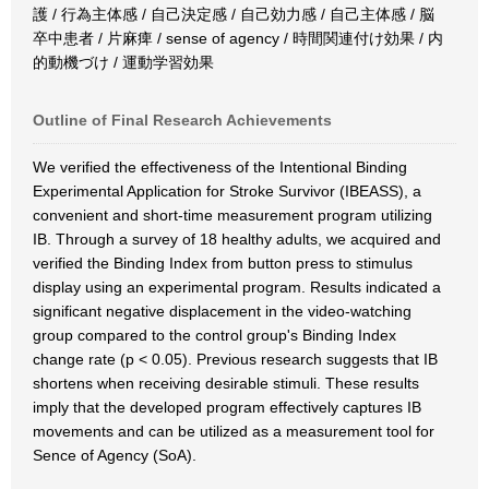
護 / 行為主体感 / 自己決定感 / 自己効力感 / 自己主体感 / 脳
卒中患者 / 片麻痺 / sense of agency / 時間関連付け効果 / 内
的動機づけ / 運動学習効果
Outline of Final Research Achievements
We verified the effectiveness of the Intentional Binding
Experimental Application for Stroke Survivor (IBEASS), a
convenient and short-time measurement program utilizing
IB. Through a survey of 18 healthy adults, we acquired and
verified the Binding Index from button press to stimulus
display using an experimental program. Results indicated a
significant negative displacement in the video-watching
group compared to the control group's Binding Index
change rate (p < 0.05). Previous research suggests that IB
shortens when receiving desirable stimuli. These results
imply that the developed program effectively captures IB
movements and can be utilized as a measurement tool for
Sence of Agency (SoA).