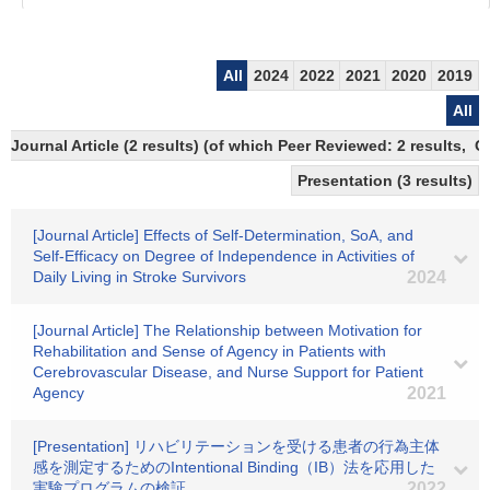
All
2024
2022
2021
2020
2019
All
Journal Article (2 results) (of which Peer Reviewed: 2 results, 
Presentation (3 results)
[Journal Article] Effects of Self-Determination, SoA, and
Self-Efficacy on Degree of Independence in Activities of
Daily Living in Stroke Survivors
2024
[Journal Article] The Relationship between Motivation for
Rehabilitation and Sense of Agency in Patients with
Cerebrovascular Disease, and Nurse Support for Patient
Agency
2021
[Presentation] リハビリテーションを受ける患者の行為主体
感を測定するためのIntentional Binding（IB）法を応用した
実験プログラムの検証
2022