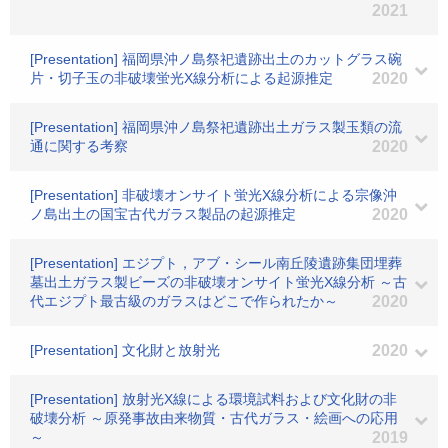
2021
[Presentation] 福岡県沖ノ島祭祀遺跡出土のカットグラス碗
片・切子玉の非破壊蛍光X線分析による起源推定
2020
[Presentation] 福岡県沖ノ島祭祀遺跡出土ガラス製玉類の流
通に関する考察
2020
[Presentation] 非破壊オンサイト蛍光X線分析による宗像沖
ノ島出土の国宝古代ガラス製品の起源推定
2020
[Presentation] エジプト，アブ・シール南丘陵遺跡集団埋葬
墓出土ガラス製ビーズの非破壊オンサイト蛍光X線分析 ～古
代エジプト最古級のガラスはどこで作られたか～
2020
[Presentation] 文化財と放射光
2020
[Presentation] 放射光X線による環境試料および文化財の非
破壊分析 ～原発事故由来物質・古代ガラス・絵画への応用
～
2019