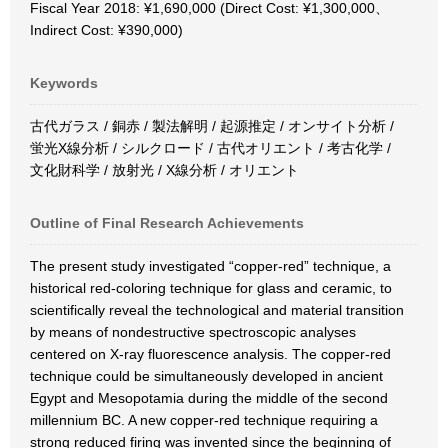
Fiscal Year 2018: ¥1,690,000 (Direct Cost: ¥1,300,000、
Indirect Cost: ¥390,000)
Keywords
古代ガラス / 銅赤 / 製法解明 / 起源推定 / オンサイト分析 /
蛍光X線分析 / シルクロード / 古代オリエント / 考古化学 /
文化財科学 / 放射光 / X線分析 / オリエント
Outline of Final Research Achievements
The present study investigated “copper-red” technique, a
historical red-coloring technique for glass and ceramic, to
scientifically reveal the technological and material transition
by means of nondestructive spectroscopic analyses
centered on X-ray fluorescence analysis. The copper-red
technique could be simultaneously developed in ancient
Egypt and Mesopotamia during the middle of the second
millennium BC. A new copper-red technique requiring a
strong reduced firing was invented since the beginning of