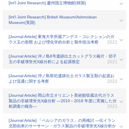
[Int'l Joint Research] 慶州国立博物館(韓国)
[Int'l Joint Research] British Museum/Ashmolean
Museum(英国)
[Journal Article] 東海大学所蔵アンデス・コレクションのガ
ラス玉の形態 および理化学的分析と製作技法考察
2021
[Journal Article] 沖ノ島8号遺跡出土カットグラス碗片・切子
玉の非破壊蛍光X線分析による起源推定
2021
[Journal Article] 沖ノ島祭祀遺跡出土ガラス製玉類の起源お
よび流通に関する考察
2021
[Journal Article] 岡山市立オリエント美術館収蔵古代ガラス
製品の非破壊蛍光X線分析 ―2010～2018 年度に実施した分
析調査の報告―
2021
[Journal Article] 「ペルシアのガラス」の再検討 ―伝イラン
北部由来のサーサーン・ガラス製品の非破壊蛍光X線分析か