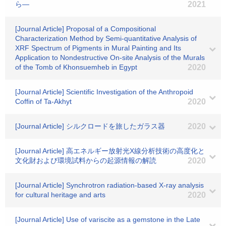
ら―
2021
[Journal Article] Proposal of a Compositional
Characterization Method by Semi-quantitative Analysis of
XRF Spectrum of Pigments in Mural Painting and Its
Application to Nondestructive On-site Analysis of the Murals
of the Tomb of Khonsuemheb in Egypt
2020
[Journal Article] Scientific Investigation of the Anthropoid
Coffin of Ta-Akhyt
2020
[Journal Article] シルクロードを旅したガラス器
2020
[Journal Article] 高エネルギー放射光X線分析技術の高度化と
文化財および環境試料からの起源情報の解読
2020
[Journal Article] Synchrotron radiation-based X-ray analysis
for cultural heritage and arts
2020
[Journal Article] Use of variscite as a gemstone in the Late