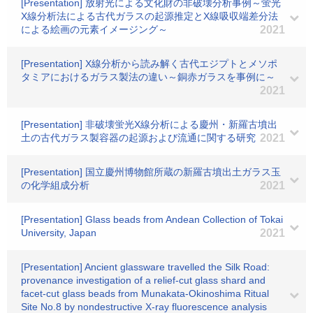
[Presentation] 放射光による文化財の非破壊分析事例～蛍光
X線分析法による古代ガラスの起源推定とX線吸収端差分法
による絵画の元素イメージング～
2021
[Presentation] X線分析から読み解く古代エジプトとメソポ
タミアにおけるガラス製法の違い～銅赤ガラスを事例に～
2021
[Presentation] 非破壊蛍光X線分析による慶州・新羅古墳出
土の古代ガラス製容器の起源および流通に関する研究
2021
[Presentation] 国立慶州博物館所蔵の新羅古墳出土ガラス玉
の化学組成分析
2021
[Presentation] Glass beads from Andean Collection of Tokai
University, Japan
2021
[Presentation] Ancient glassware travelled the Silk Road:
provenance investigation of a relief-cut glass shard and
facet-cut glass beads from Munakata-Okinoshima Ritual
Site No.8 by nondestructive X-ray fluorescence analysis