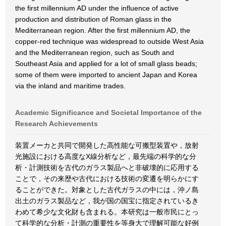
the first millennium AD under the influence of active
production and distribution of Roman glass in the
Mediterranean region. After the first millennium AD, the
copper-red technique was widespread to outside West Asia
and the Mediterranean region, such as South and
Southeast Asia and applied for a lot of small glass beads;
some of them were imported to ancient Japan and Korea
via the inland and maritime trades.
Academic Significance and Societal Importance of the
Research Achievements
装置メーカと共同で開発した高性能な可搬型装置や，放射
光施設における高度なX線分析など，最先端の科学的な分
析・計測技術を古代のガラス製品へと非破壊的に応用する
ことで，その来歴や古代における技術の変遷を明らかにす
ることができた。対象とした古代ガラスの中には，沖ノ島
出土のガラス製品など，我が国の国宝に指定されているき
わめて希少な文化財も含まれる。本研究は一般市民にとっ
て科学的な分析・計測の重要性を等身大で理解可能な好例