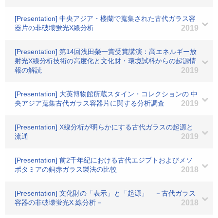
[Presentation] 中央アジア・楼蘭で蒐集された古代ガラス容
器片の非破壊蛍光X線分析
2019
[Presentation] 第14回浅田榮一賞受賞講演：高エネルギー放
射光X線分析技術の高度化と文化財・環境試料からの起源情
報の解読
2019
[Presentation] 大英博物館所蔵スタイン・コレクションの 中
央アジア蒐集古代ガラス容器片に関する分析調査
2019
[Presentation] X線分析が明らかにする古代ガラスの起源と
流通
2019
[Presentation] 前2千年紀における古代エジプトおよびメソ
ポタミアの銅赤ガラス製法の比較
2018
[Presentation] 文化財の「表示」と「起源」 －古代ガラス
容器の非破壊蛍光X 線分析－
2018