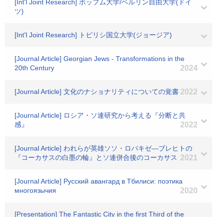
[Int'l Joint Research] ボッフム大学/ベルリン自由大学(ドイ
ツ)
[Int'l Joint Research] トビリシ国立大学(ジョージア)
[Journal Article] Georgian Jews - Transformations in the
20th Century
2024
[Journal Article] 文化のナショナリティについての覚書
2022
[Journal Article] ロシア・ソ連研究から考える『分断と共
感』
2022
[Journal Article] われらが英雄ソソ・ロバキゼ―ブレヒトの
『コーカサスの白墨の輪』とソ連併合後のコーカサス
2021
[Journal Article] Русский авангард в Тбилиси: поэтика
многоязычия
2020
[Presentation] The Fantastic City in the first Third of the