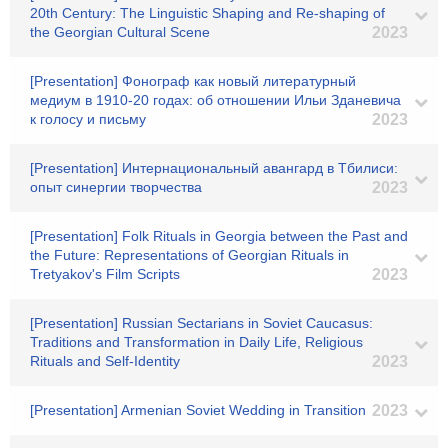
20th Century: The Linguistic Shaping and Re-shaping of
the Georgian Cultural Scene
2023
[Presentation] Фонограф как новый литературный
медиум в 1910-20 годах: об отношении Ильи Зданевича
к голосу и письму
2023
[Presentation] Интернациональный авангард в Тбилиси:
опыт синергии творчества
2023
[Presentation] Folk Rituals in Georgia between the Past and
the Future: Representations of Georgian Rituals in
Tretyakov's Film Scripts
2023
[Presentation] Russian Sectarians in Soviet Caucasus:
Traditions and Transformation in Daily Life, Religious
Rituals and Self-Identity
2023
[Presentation] Armenian Soviet Wedding in Transition
2023