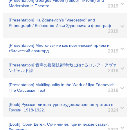
[Presentation] Georges Pitoeff (Геворг Питоян) and
Modernism in Theatre
2019
[Presentation] Ilia Zdanevich’s “Vsecestvo” and
Phonograph / Всёчество Ильи Зданевича и фонограф
2019
[Presentation] Многоязычие как поэтический прием и
тбилисский авангард
2019
[Presentation] 音声の複製技術時代におけるロシア・アヴァ
ンギャルド詩
2019
[Presentation] Multilinguality in the Work of Ilya Zdanevich:
The Caucasian Text
2019
[Book] Русская литературно-художественная критика в
Грузии. 1918-1922.
2024
[Book] Юрий Деген. Сочинения. Критические статьи.
Рецензии.
2023