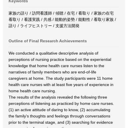
Keywords
家族の語り / 訪問看護師 / 傾聴 / 在宅 / 看取り / 家族の在宅
看取り / 看護実践 / 共感 / 能動的姿勢 / 能動性 / 看取り家族 /
語り / ライフヒストリー / 支援方法開発
Outline of Final Research Achievements
We conducted a qualitative descriptive analysis of
perceptions of nursing practice based on the experiential
knowledge that home health care nurses listen to the
narratives of family members who are end-of-life
caregivers at home. The study participants were 11 home
health care nurses with at least five years of experience in
home health care nursing.
The results of the analysis revealed the following three
perceptions of listening as practiced by home care nurses.
(1) an active attitude of daring to know, (2) accumulating
the family's thoughts and feelings through conversations
prior to the terminal stage, and (3) searching for evidence