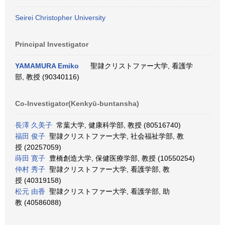
Seirei Christopher University
Principal Investigator
YAMAMURA Emiko
聖隷クリストファー大学, 看護学
部, 教授 (90340116)
Co-Investigator(Kenkyū-buntansha)
長澤 久美子
常葉大学, 健康科学部, 教授 (80516740)
福田 俊子
聖隷クリストファー大学, 社会福祉学部, 教
授 (20257059)
蒔田 寛子
豊橋創造大学, 保健医療学部, 教授 (10550254)
仲村 秀子
聖隷クリストファー大学, 看護学部, 教
授 (40319158)
松元 由香
聖隷クリストファー大学, 看護学部, 助
教 (40586088)