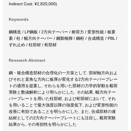
Indirect Cost: ¥2,820,000)
Keywords
鋼構造 / LP鋼板 / 2方向テーパー / 耐荷力 / 変形性能 / 板要
素 / 柱 / 幅方向テーパー / 鋼製橋脚 / 鋼桁 / 合成構造 / PBL /
ずれ止め / 柱部材 / 桁部材
Research Abstract
鋼・複合構造部材の合理化の一方策として. 部材軸方向およ
びそれと直角な方向に板厚が変化する2方向テーパープレー
トの適用を提案し, それらを用いた部材の力学的挙動を載荷
実験と数値解析により明らかにした. その結果, 幅方向テー
パープレートを用いた柱部材, および桁部材において, それ
を用いることで最大強度以降の強度低下, および変形性能の
改善に有効であることを明らかにした. また, 合成部材の連
結材としての2方向テーパープレートにも注目し, 載荷実験
結果から, その有効性を明らかにした