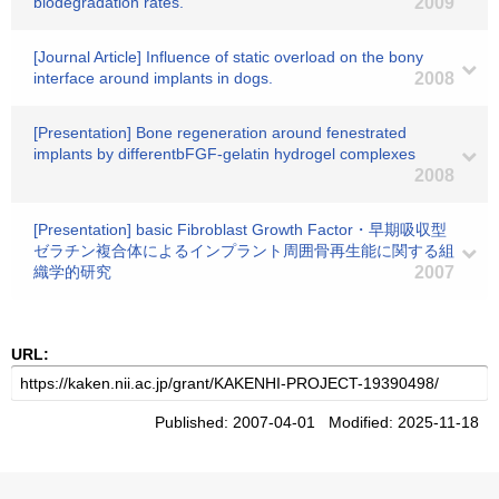
biodegradation rates.
2009
[Journal Article] Influence of static overload on the bony
interface around implants in dogs.
2008
[Presentation] Bone regeneration around fenestrated
implants by differentbFGF-gelatin hydrogel complexes
2008
[Presentation] basic Fibroblast Growth Factor・早期吸収型
ゼラチン複合体によるインプラント周囲骨再生能に関する組
織学的研究
2007
URL:
Published: 2007-04-01 Modified: 2025-11-18