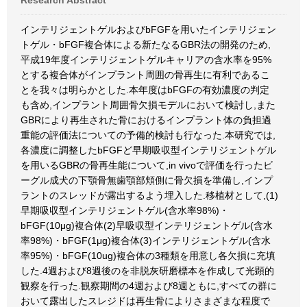
Research Abstract
インテリジェントゲルおよびbFGFを用いたインテリジェン
トゲル・bFGF複合体による新たなるGBR法の開発のため,
平成19年度インテリジェントゲルキャリアの含水率を95%
とする複合体がインプラント周囲の骨再生に有利であるこ
とを我々は明らかとした.本年度はbFGFの有効濃度の判定
も含め,インプラント周囲骨欠損モデルにおいて検討し,また
GBRにより再生された骨におけるインプラント体の負担過
重能の評価法についての予備的検討も行なった.本研究では,
各濃度に調整したbFGFど早期吸収型インテリジェントゲル
を用いるGBRの骨再生能について,in vivoで評価を行ったビ
ーグル成犬の下顎骨無歯顎部頬側に骨欠損を準備し,インプ
ラントのスレッドが露出するよう埋入した.移植材として,(1)
早期吸収型インテリジェントゲル(含水率98%)・
bFGF(10μg)複合体(2)早吸収型インテリジェントゲル(含水
率98%)・bFGF(1μg)複合体(3)インテリジェントゲル(含水
率95%)・bFGF(10ug)複合体の3種類を用意し各欠損に充填
した.4週および8週後のを非脱灰研磨標本を作成して光顕的
観察を行った.観察期間の4週および8週ともに,すべての群に
おいて露出したスレジドは再生骨によりさまざまな程度で