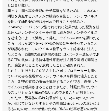
とは言い難い。
我々は、脳の高次機能の分子基盤を知るために、これらの
問題を克服するシステムの構築を目指し、レンチウイルス
を用いてshRNAの発現をvivoで行うことを試みた。
In vitroでドーパミン1,2型それぞれに効果のあった配列を組
み込んだレンチベクターを作成し組み替えレンチウイルス
を超遠心によって濃縮して得た。ウイルスのtiterを調べたと
ころ、およそ10^<5〜6>PFUの感染効率を持っていること
が確認された。このウイルス粒子をラット線条体に注入し
たところ、2週間の生存期間の後にはレポーター遺伝子であ
るGFPの抗体による抗体陽性細胞が注入部位周辺で確認さ
れ、感染させることが成功したことが確認された。
しかし、対照として別途入手した同じプロモーターを用い
てGFPのみを発現するレンチウイルスを同様に注入したと
ころ、GFPの直接の蛍光を観測することができ、自作した
ウイルスは感染させることはできたが、対照に用いたウイ
ルスよりもかなりtiterの低いものであることが判明した。
このため、受容体の抑制効果が生じているのかいないの
か、生じていないとするとその理由はvivoとvitroの違いによ
るものなのか、titerが低いためにRNAiの効率が悪いのか判