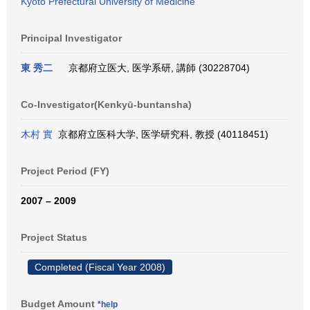
Kyoto Prefectural University of Medicine
Principal Investigator
東 秀二
京都府立医大, 医学系研, 講師 (30228704)
Co-Investigator(Kenkyū-buntansha)
木村 實
京都府立医科大学, 医学研究科, 教授 (40118451)
Project Period (FY)
2007 – 2009
Project Status
Completed (Fiscal Year 2008)
Budget Amount
*help