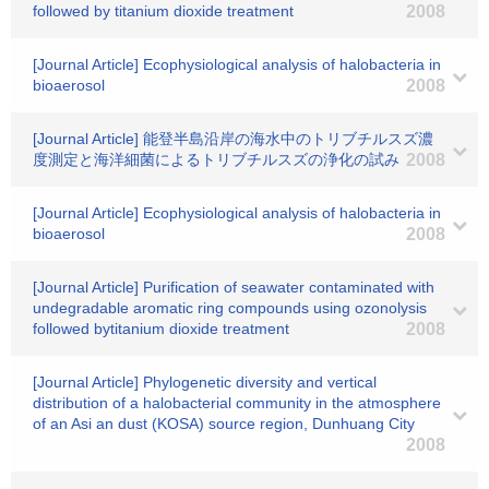
followed by titanium dioxide treatment
2008
[Journal Article] Ecophysiological analysis of halobacteria in
bioaerosol
2008
[Journal Article] 能登半島沿岸の海水中のトリブチルスズ濃
度測定と海洋細菌によるトリブチルスズの浄化の試み
2008
[Journal Article] Ecophysiological analysis of halobacteria in
bioaerosol
2008
[Journal Article] Purification of seawater contaminated with
undegradable aromatic ring compounds using ozonolysis
followed bytitanium dioxide treatment
2008
[Journal Article] Phylogenetic diversity and vertical
distribution of a halobacterial community in the atmosphere
of an Asi an dust (KOSA) source region, Dunhuang City
2008