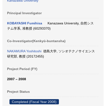
Kanazawa University
Principal Investigator
KOBAYASHI Fumihisa
Kanazawa University, 自然シス
テム学系, 准教授 (60293370)
Co-Investigator(Kenkyū-buntansha)
NAKAMURA Yoshitoshi
徳島大学, ソシオテクノサイエンス
研究部, 教授 (20172455)
Project Period (FY)
2007 – 2008
Project Status
Completed (Fiscal Year 2008)