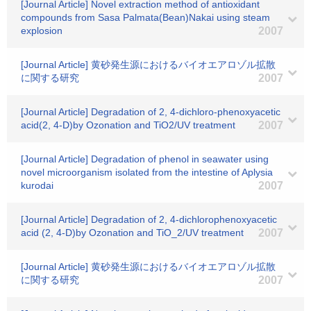
[Journal Article] Novel extraction method of antioxidant
compounds from Sasa Palmata(Bean)Nakai using steam
explosion
2007
[Journal Article] 黄砂発生源におけるバイオエアロゾル拡散
に関する研究
2007
[Journal Article] Degradation of 2, 4-dichloro-phenoxyacetic
acid(2, 4-D)by Ozonation and TiO2/UV treatment
2007
[Journal Article] Degradation of phenol in seawater using
novel microorganism isolated from the intestine of Aplysia
kurodai
2007
[Journal Article] Degradation of 2, 4-dichlorophenoxyacetic
acid (2, 4-D)by Ozonation and TiO_2/UV treatment
2007
[Journal Article] 黄砂発生源におけるバイオエアロゾル拡散
に関する研究
2007