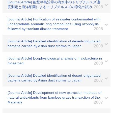
[Journal Article] 能登半島沿岸の海水中のトリブチルスズ濃
度測定と海洋細菌によるトリブチルスズの浄化の試み
2008
[Journal Article] Purification of seawater contaminated with
undegradable aromatic ring compounds using ozonolysis
followed by titanium dioxide treatment
2008
[Journal Article] Detailed identification of desert-origunated
bacteria carried by Asian dust storms to Japan
2008
[Journal Article] Ecophysiological analysis of halobacteria in
bioaerosol
2008
[Journal Article] Detailed identification of desert-origunated
bacteria carried by Asian dust storms to Japan
2007
[Journal Article] Development of new extraction methods of
natural antioxidants from bamboo grass transaction of the
Materials
2007