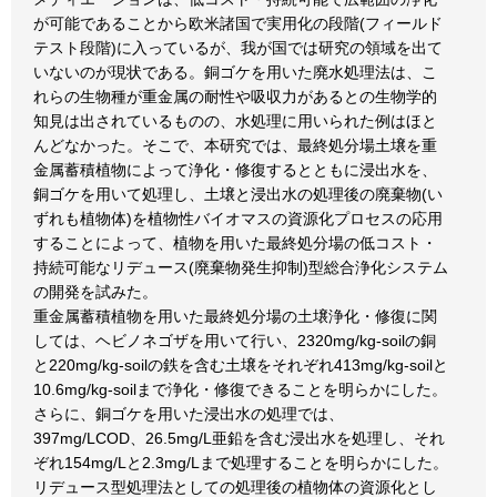
が可能であることから欧米諸国で実用化の段階(フィールド
テスト段階)に入っているが、我が国では研究の領域を出て
いないのが現状である。銅ゴケを用いた廃水処理法は、こ
れらの生物種が重金属の耐性や吸収力があるとの生物学的
知見は出されているものの、水処理に用いられた例はほと
んどなかった。そこで、本研究では、最終処分場土壌を重
金属蓄積植物によって浄化・修復するとともに浸出水を、
銅ゴケを用いて処理し、土壌と浸出水の処理後の廃棄物(い
ずれも植物体)を植物性バイオマスの資源化プロセスの応用
することによって、植物を用いた最終処分場の低コスト・
持続可能なリデュース(廃棄物発生抑制)型総合浄化システム
の開発を試みた。
重金属蓄積植物を用いた最終処分場の土壌浄化・修復に関
しては、ヘビノネゴザを用いて行い、2320mg/kg-soilの銅
と220mg/kg-soilの鉄を含む土壌をそれぞれ413mg/kg-soilと
10.6mg/kg-soilまで浄化・修復できることを明らかにした。
さらに、銅ゴケを用いた浸出水の処理では、
397mg/LCOD、26.5mg/L亜鉛を含む浸出水を処理し、それ
ぞれ154mg/Lと2.3mg/Lまで処理することを明らかにした。
リデュース型処理法としての処理後の植物体の資源化とし