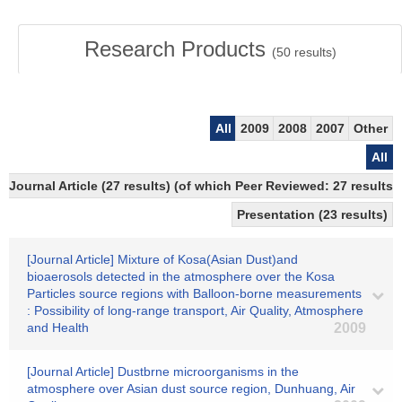
Research Products
(
50
results)
All
2009
2008
2007
Other
All
Journal Article (27 results) (of which Peer Reviewed: 27 results)
Presentation (23 results)
[Journal Article] Mixture of Kosa(Asian Dust)and
bioaerosols detected in the atmosphere over the Kosa
Particles source regions with Balloon-borne measurements
: Possibility of long-range transport, Air Quality, Atmosphere
and Health
2009
[Journal Article] Dustbrne microorganisms in the
atmosphere over Asian dust source region, Dunhuang, Air