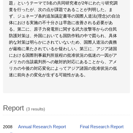
題」というテーマで3名の共同研究者が2年にわたり研究調
査を行ったが、次の点が課題であることが判明した。ま
ず、ジュネーブ条約追加議定書等の国際人道法(理念)の自治
体における実施の不十分さは早急に改善される必要があ
る。第二に、原子力発電所に関する武力攻撃等からの住民
防護対策は、外国においても国防作戦の中で図られ、具体
的な対策は明らかにされていないため、国際人道法の責務
が厳格に果たされているか疑わしい。第三に、アジア諸国
における国際刑事裁判所規程の批准状況の低迷の一因がア
メリカの当該裁判所への敵対的対応にあることから、アメ
リカの今後の対応変化によってアジア諸国の批准状況の低
迷に前向きの変化が生ずる可能性がある。
Report
(3 results)
2008
Annual Research Report
Final Research Report