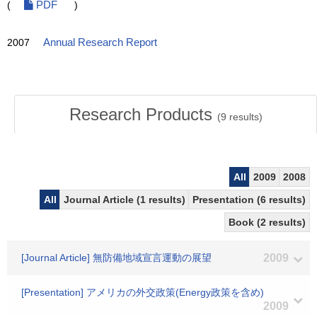
(
PDF
)
2007
Annual Research Report
Research Products
(
9
results)
All
2009
2008
All
Journal Article (1 results)
Presentation (6 results)
Book (2 results)
[Journal Article] 無防備地域宣言運動の展望
2009
[Presentation] アメリカの外交政策(Energy政策を含め)
2009