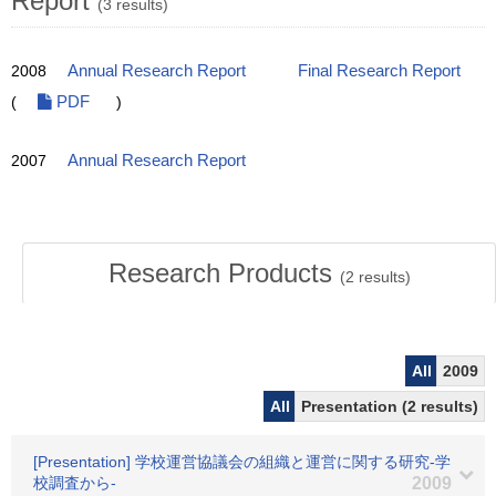
Report
(3 results)
2008
Annual Research Report
Final Research Report
(
PDF
)
2007
Annual Research Report
Research Products
(
2
results)
All
2009
All
Presentation (2 results)
[Presentation] 学校運営協議会の組織と運営に関する研究-学
校調査から-
2009