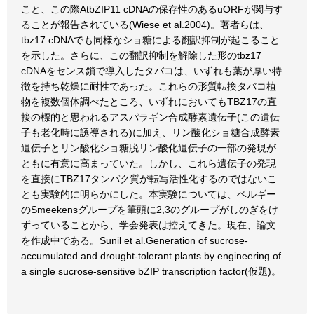
こと、この際AtbZIP11 cDNAの保存性のあるuORFが関与す
ることが報告されている(Wiese et al.2004)。著者らは、
tbz17 cDNAでも同様なショ糖による翻訳抑制が起こること
を示した。さらに、この翻訳抑制を解除した形のtbz17
cDNAをセンス鎖で導入したタバコは、いずれも葉が厚い特
徴を持ち乾燥に耐性であった。これらの形質転換タバコ植
物を複数個体調べたところ、いずれにおいてもTBZ17の直
接の標的と思われるアスパラギン合成酵素遺伝子(この遺伝
子も老化時に誘導される)に加え、リン酸化ショ糖合成酵素
遺伝子とリン酸化ショ糖脱リン酸化遺伝子の一部の発現が
ともに有意に高まっていた。しかし、これら遺伝子の発現
を直接にTBZ17タンパク質が転写活性化するのではないこ
とも実験的に明らかにした。本実験については、ベルギー
のSmeekensグループを筆頭に2,3のグループがしのぎをけ
ずっていることから、学会発表は控えてきた。現在、論文
を作成中である。Sunil et al.Generation of sucrose-
accumulated and drought-tolerant plants by engineering of
a single sucrose-sensitive bZIP transcription factor(仮題)。