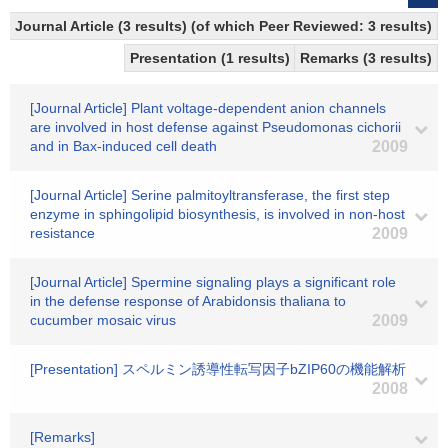
Journal Article (3 results) (of which Peer Reviewed: 3 results)
Presentation (1 results)
Remarks (3 results)
[Journal Article] Plant voltage-dependent anion channels
are involved in host defense against Pseudomonas cichorii
and in Bax-induced cell death
2009
[Journal Article] Serine palmitoyltransferase, the first step
enzyme in sphingolipid biosynthesis, is involved in non-host
resistance
2009
[Journal Article] Spermine signaling plays a significant role
in the defense response of Arabidonsis thaliana to
cucumber mosaic virus
2009
[Presentation] スペルミン誘導性転写因子bZIP60の機能解析
2008
[Remarks]