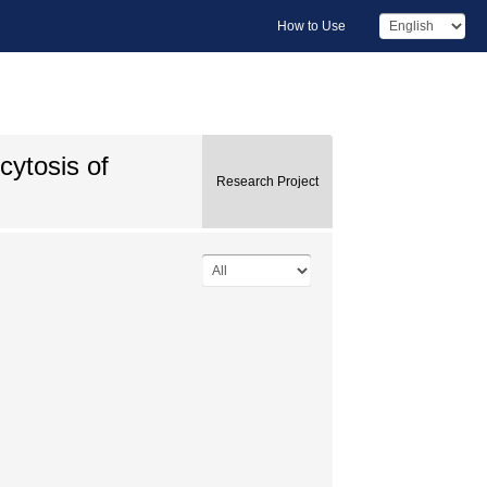
How to Use
cytosis of
Research Project