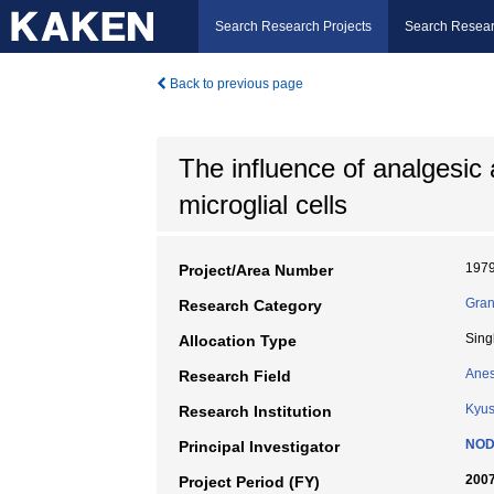
Search Research Projects
Search Resear
Back to previous page
The influence of analgesic 
microglial cells
197
Project/Area Number
Gran
Research Category
Sing
Allocation Type
Anes
Research Field
Kyus
Research Institution
NOD
Principal Investigator
2007
Project Period (FY)