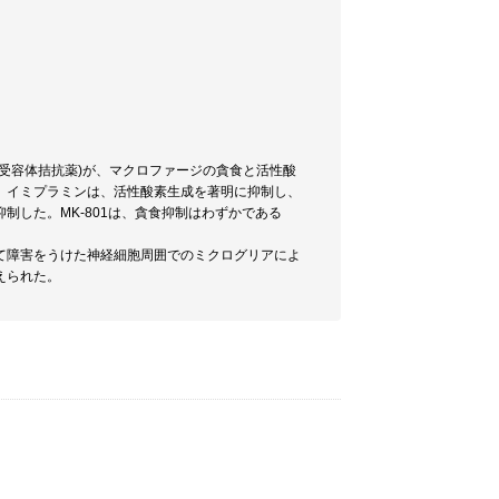
A受容体拮抗薬)が、マクロファージの貪食と活性酸
、イミプラミンは、活性酸素生成を著明に抑制し、
した。MK-801は、貪食抑制はわずかである
て障害をうけた神経細胞周囲でのミクログリアによ
えられた。