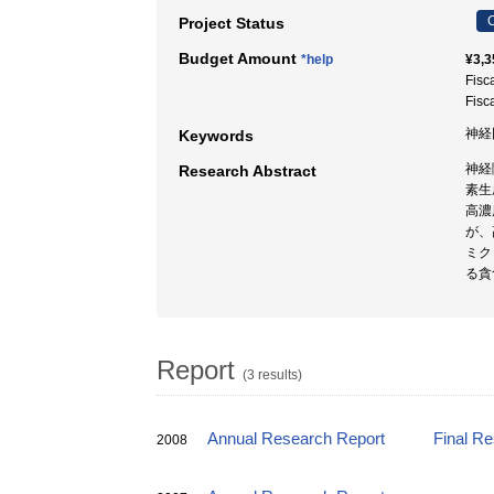
C
Project Status
Budget Amount
*help
¥3,3
Fisc
Fisc
神経
Keywords
神経
Research Abstract
素生
高濃
が、
ミク
る貪
Report
(3 results)
Annual Research Report
Final R
2008