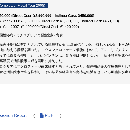
ompleted (Fiscal Year 2008)
50,000 (Direct Cost: ¥2,900,000、Indirect Cost: ¥450,000)
al Year 2008: ¥1,950,000 (Direct Cost: ¥1,500,000、Indirect Cost: ¥450,000)
al Year 2007: ¥1,400,000 (Direct Cost: ¥1,400,000)
因性疼痛 / ミクログリア / 活性酸素 / 貪食
障害性疼痛に有効とされている鎮痛補助薬(三環系抗うつ薬、抗けいれん薬、NMD
成に与える影響を調べた。マウスマクロファージ細胞において、アミトリプチリン
度では貪食も抑制した。ガバペンチンは、貪食能は抑制しないが、活性酸素生成を抑制
高濃度で活性酸素生成を著明に抑制した。
ログリアはマクロファージ由来細胞と考えられており、鎮痛補助薬の作用機序とし
食と活性酸素産生を抑制し、その結果神経障害性疼痛を軽減させている可能性が考
esearch Report
PDF
(
)