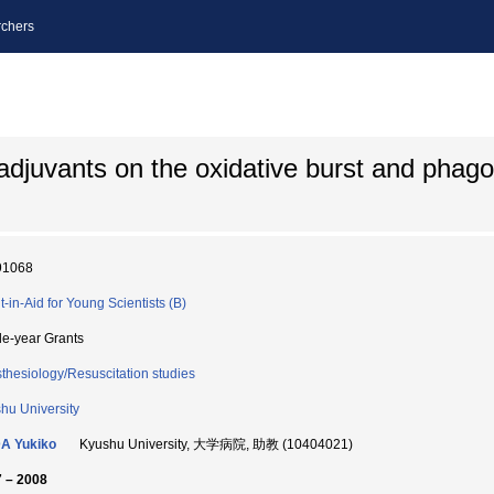
chers
adjuvants on the oxidative burst and phago
91068
t-in-Aid for Young Scientists (B)
le-year Grants
thesiology/Resuscitation studies
hu University
A Yukiko
Kyushu University, 大学病院, 助教 (10404021)
 – 2008