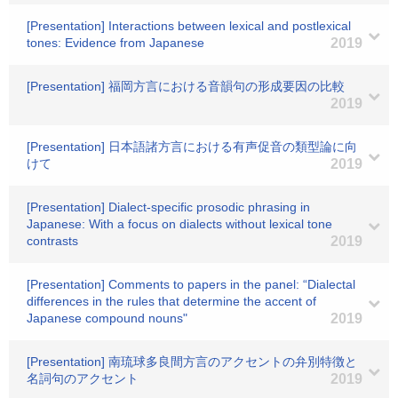
[Presentation] Interactions between lexical and postlexical
tones: Evidence from Japanese
2019
[Presentation] 福岡方言における音韻句の形成要因の比較
2019
[Presentation] 日本語諸方言における有声促音の類型論に向
けて
2019
[Presentation] Dialect-specific prosodic phrasing in
Japanese: With a focus on dialects without lexical tone
contrasts
2019
[Presentation] Comments to papers in the panel: “Dialectal
differences in the rules that determine the accent of
Japanese compound nouns"
2019
[Presentation] 南琉球多良間方言のアクセントの弁別特徴と
名詞句のアクセント
2019