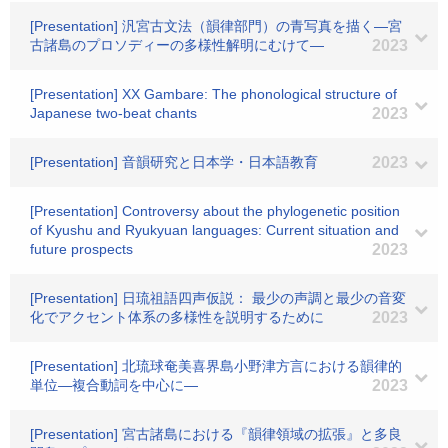
[Presentation] 汎宮古文法（韻律部門）の青写真を描く―宮
古諸島のプロソディーの多様性解明にむけて―
2023
[Presentation] XX Gambare: The phonological structure of
Japanese two-beat chants
2023
[Presentation] 音韻研究と日本学・日本語教育
2023
[Presentation] Controversy about the phylogenetic position
of Kyushu and Ryukyuan languages: Current situation and
future prospects
2023
[Presentation] 日琉祖語四声仮説： 最少の声調と最少の音変
化でアクセント体系の多様性を説明するために
2023
[Presentation] 北琉球奄美喜界島小野津方言における韻律的
単位―複合動詞を中心に―
2023
[Presentation] 宮古諸島における『韻律領域の拡張』と多良