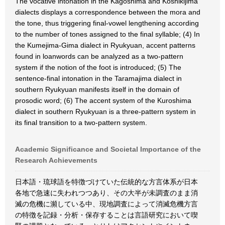
The vocative intonation in the Kagoshima and Koshikijima
dialects displays a correspondence between the mora and
the tone, thus triggering final-vowel lengthening according
to the number of tones assigned to the final syllable; (4) In
the Kumejima-Gima dialect in Ryukyuan, accent patterns
found in loanwords can be analyzed as a two-pattern
system if the notion of the foot is introduced; (5) The
sentence-final intonation in the Taramajima dialect in
southern Ryukyuan manifests itself in the domain of
prosodic word; (6) The accent system of the Kuroshima
dialect in southern Ryukyuan is a three-pattern system in
its final transition to a two-pattern system.
Academic Significance and Societal Importance of the
Research Achievements
日本語・琉球語を特徴づけていた伝統的な方言体系が日本
各地で急速に失われつつあり、その大半が未調査のまま消
滅の危機に瀕している中、現地調査によって消滅危機方言
の特徴を記録・分析・保存することは言語研究において喫