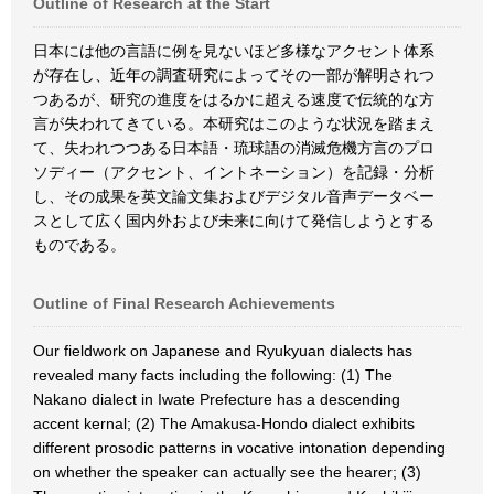
Outline of Research at the Start
日本には他の言語に例を見ないほど多様なアクセント体系
が存在し、近年の調査研究によってその一部が解明されつ
つあるが、研究の進度をはるかに超える速度で伝統的な方
言が失われてきている。本研究はこのような状況を踏まえ
て、失われつつある日本語・琉球語の消滅危機方言のプロ
ソディー（アクセント、イントネーション）を記録・分析
し、その成果を英文論文集およびデジタル音声データベー
スとして広く国内外および未来に向けて発信しようとする
ものである。
Outline of Final Research Achievements
Our fieldwork on Japanese and Ryukyuan dialects has
revealed many facts including the following: (1) The
Nakano dialect in Iwate Prefecture has a descending
accent kernal; (2) The Amakusa-Hondo dialect exhibits
different prosodic patterns in vocative intonation depending
on whether the speaker can actually see the hearer; (3)