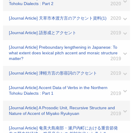
Tohoku Dialects : Part 2
2020
[Journal Article] 天草市本渡方言のアクセント資料(1)
2020
[Journal Article] 語形成とアクセント
2019
[Journal Article] Preboundary lengthening in Japanese: To
what extent does lexical pitch accent and moraic structure
matter?
2019
[Journal Article] 津軽方言の形容詞のアクセント
2019
[Journal Article] Accent Data of Verbs in the Northern
Tohoku Dialects : Part 1
2019
[Journal Article] A Prosodic Unit, Recursive Structure and
Nature of Accent of Miyako Ryukyuan
2019
[Journal Article] 奄美大島南部・瀬戸内町における重音節発