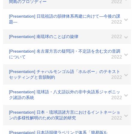
間島のプロソディー
2022
[Presentation] 日琉祖語の韻律体系再建に向けて―今後の課
題―
2022
[Presentation] 南琉球のことばの旋律
2022
[Presentation] 名古屋方言の疑問詞・不定語を含む文の音調
について
2022
[Presentation] チャハルモンゴル語「ホルボー」のテキスト
セッティングと音韻制約
2022
[Presentation] 琉球語・八丈語以外の非中央語系ジャポニッ
ク諸語の系統
2022
[Presentation] 日本・琉球語諸方言におけるイントネーショ
ンの多様性解明のための実証的研究
2022
[Presentation] 日本語韻律ラベリング体系「簡易版X-