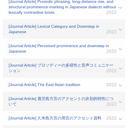
[Journal Article] Prosodic phrasing, long-distance rise, and
structural prominence-marking in Japanese dialects without
lexically contrastive tones
2022
[Journal Article] Lexical Category and Downstep in
Japanese
2022
[Journal Article] Perceived prominence and downstep in
Japanese
2022
[Journal Article] プロソディーの多様性と音声コミュニケー
ション
2022
[Journal Article] The East Asian tradition
2022
[Journal Article] 鹿児島方言のアクセントの弁別的特性につ
いて
2022
[Journal Article] 久米島方言の用言のアクセント資料
2022