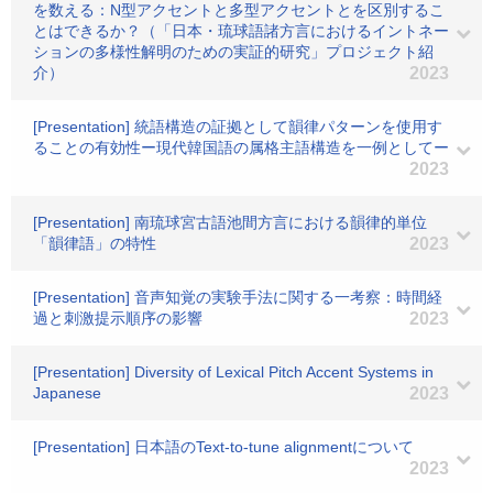
を数える：N型アクセントと多型アクセントとを区別するこ
とはできるか？（「日本・琉球語諸方言におけるイントネー
ションの多様性解明のための実証的研究」プロジェクト紹
介）
2023
[Presentation] 統語構造の証拠として韻律パターンを使用す
ることの有効性ー現代韓国語の属格主語構造を一例としてー
2023
[Presentation] 南琉球宮古語池間方言における韻律的単位
「韻律語」の特性
2023
[Presentation] 音声知覚の実験手法に関する一考察：時間経
過と刺激提示順序の影響
2023
[Presentation] Diversity of Lexical Pitch Accent Systems in
Japanese
2023
[Presentation] 日本語のText-to-tune alignmentについて
2023