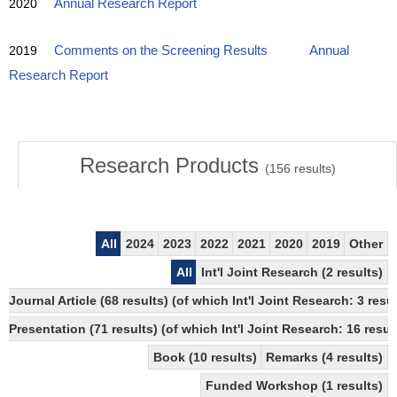
2020
Annual Research Report
2019
Comments on the Screening Results
Annual
Research Report
Research Products
(
156
results)
All
2024
2023
2022
2021
2020
2019
Other
All
Int'l Joint Research (2 results)
Journal Article (68 results) (of which Int'l Joint Research: 3 re
Presentation (71 results) (of which Int'l Joint Research: 16 result
Book (10 results)
Remarks (4 results)
Funded Workshop (1 results)