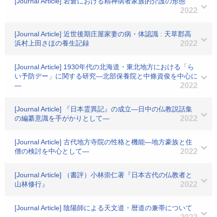
[Journal Article] 岩倉における精神病者家族的介護の形態
2022
[Journal Article] 近世後期庄屋家妻の病・体認識 : 天草郡高
浜村上田さほの養生記録
2022
[Journal Article] 1930年代の北海道・東北地方における「ら
い予防デー」に関する研究―北部保養院と中條資俊を中心に
―
2022
[Journal Article] 『日本霊異記』の成立―日中の仏教説話集
の編纂意識を手がかりとして―
2022
[Journal Article] 古代地方寺院の性格と機能―地方豪族と住
僧の検討を中心として―
2022
[Journal Article] （書評）小林崇仁著『日本古代の仏教者と
山林修行』
2022
[Journal Article] 陰陽師による天文道・暦道の兼帯について