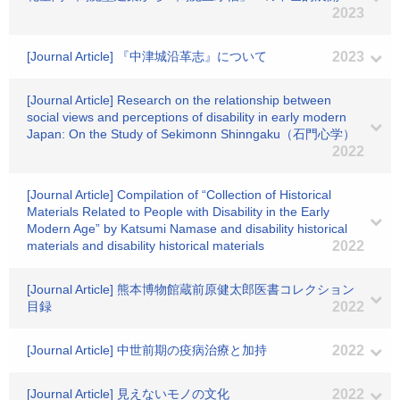
2023
[Journal Article] 『中津城沿革志』について
2023
[Journal Article] Research on the relationship between
social views and perceptions of disability in early modern
Japan: On the Study of Sekimonn Shinngaku（石門心学）
2022
[Journal Article] Compilation of “Collection of Historical
Materials Related to People with Disability in the Early
Modern Age” by Katsumi Namase and disability historical
materials and disability historical materials
2022
[Journal Article] 熊本博物館蔵前原健太郎医書コレクション
目録
2022
[Journal Article] 中世前期の疫病治療と加持
2022
[Journal Article] 見えないモノの文化
2022