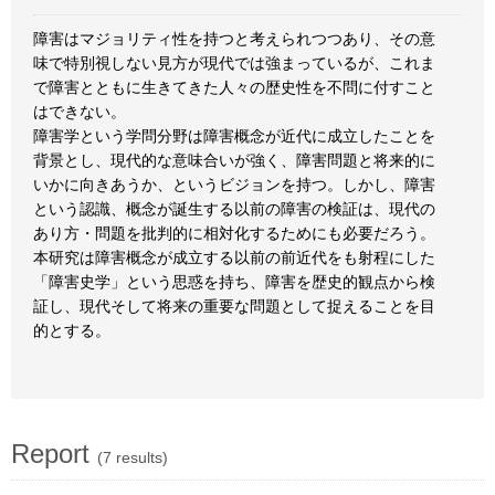
障害はマジョリティ性を持つと考えられつつあり、その意
味で特別視しない見方が現代では強まっているが、これま
で障害とともに生きてきた人々の歴史性を不問に付すこと
はできない。
障害学という学問分野は障害概念が近代に成立したことを
背景とし、現代的な意味合いが強く、障害問題と将来的に
いかに向きあうか、というビジョンを持つ。しかし、障害
という認識、概念が誕生する以前の障害の検証は、現代の
あり方・問題を批判的に相対化するためにも必要だろう。
本研究は障害概念が成立する以前の前近代をも射程にした
「障害史学」という思惑を持ち、障害を歴史的観点から検
証し、現代そして将来の重要な問題として捉えることを目
的とする。
Report
(7 results)