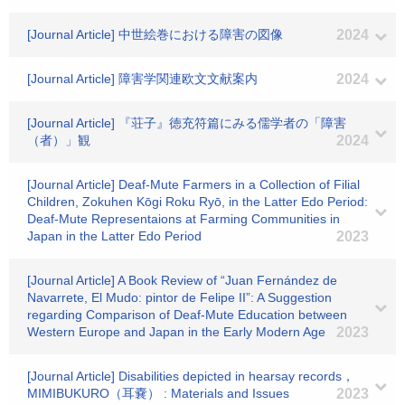
[Journal Article] 中世絵巻における障害の図像
2024
[Journal Article] 障害学関連欧文文献案内
2024
[Journal Article] 『荘子』徳充符篇にみる儒学者の「障害
（者）」観
2024
[Journal Article] Deaf-Mute Farmers in a Collection of Filial
Children, Zokuhen Kōgi Roku Ryō, in the Latter Edo Period:
Deaf-Mute Representaions at Farming Communities in
Japan in the Latter Edo Period
2023
[Journal Article] A Book Review of “Juan Fernández de
Navarrete, El Mudo: pintor de Felipe II”: A Suggestion
regarding Comparison of Deaf-Mute Education between
Western Europe and Japan in the Early Modern Age
2023
[Journal Article] Disabilities depicted in hearsay records，
MIMIBUKURO（耳嚢） : Materials and Issues
2023