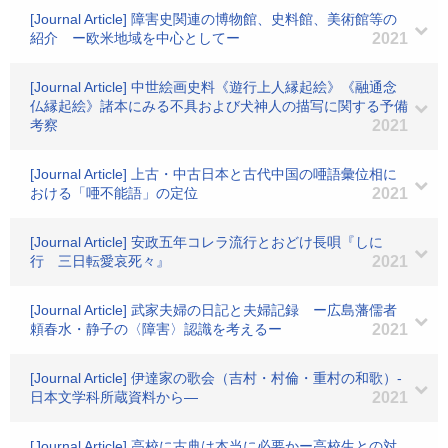
[Journal Article] 障害史関連の博物館、史料館、美術館等の
紹介 ー欧米地域を中心としてー
2021
[Journal Article] 中世絵画史料《遊行上人縁起絵》《融通念
仏縁起絵》諸本にみる不具および犬神人の描写に関する予備
考察
2021
[Journal Article] 上古・中古日本と古代中国の唖語彙位相に
おける「唖不能語」の定位
2021
[Journal Article] 安政五年コレラ流行とおどけ長唄『しに
行 三日転愛哀死々』
2021
[Journal Article] 武家夫婦の日記と夫婦記録 ー広島藩儒者
頼春水・静子の〈障害〉認識を考えるー
2021
[Journal Article] 伊達家の歌会（吉村・村倫・重村の和歌）-
日本文学科所蔵資料から―
2021
[Journal Article] 高校に古典は本当に必要かー高校生との対