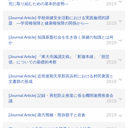
究に取り組むための基本的姿勢―
2019
[Journal Article] 学校保健安全活動における実践倫理的課
題 ―学習権保障と健康権保障の関係から―
2019
[Journal Article] 知識基盤社会を生き抜く保健の知識とは何
か
2019
[Journal Article] 『東大寺諷誦文稿』「釈迦本縁」「慈悲
徳」についての基礎的考察
2019
[Journal Article] 近世後期天草郡高浜村における村民褒賞と
文書群の形成
2019
[Journal Article] 記録・再犯防止推進に係る機関連携推進会
議
2019
[Journal Article] 南方熊楠・熊弥親子と岩倉
2019