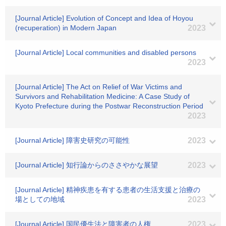
[Journal Article] Evolution of Concept and Idea of Hoyou
(recuperation) in Modern Japan
2023
[Journal Article] Local communities and disabled persons
2023
[Journal Article] The Act on Relief of War Victims and
Survivors and Rehabilitation Medicine: A Case Study of
Kyoto Prefecture during the Postwar Reconstruction Period
2023
[Journal Article] 障害史研究の可能性
2023
[Journal Article] 知行論からのささやかな展望
2023
[Journal Article] 精神疾患を有する患者の生活支援と治療の
場としての地域
2023
[Journal Article] 国民優生法と障害者の人権
2023