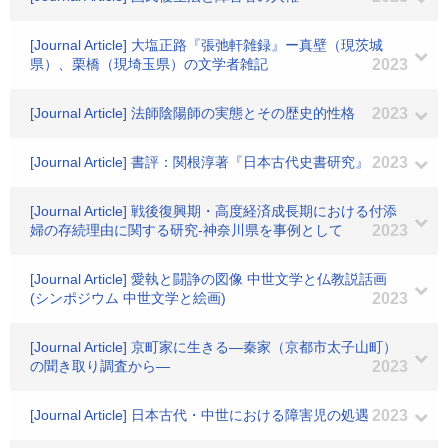
[Journal Article] 大塩正路『張弛軒雑録』ー真壁（現茨城
県）、栗橋（現埼玉県）の文学者雑記
2023
[Journal Article] 法師陰陽師の実態とその歴史的性格
2023
[Journal Article] 書評：関根淳著『日本古代史書研究』
2023
[Journal Article] 戦後復興期・高度経済成長期における付添
婦の存続理由に関する研究-神奈川県を事例として
2023
[Journal Article] 愛執と闘諍の図像 中世文学と仏教説話画
(シンポジウム 中世文学と絵画)
2023
[Journal Article] 京町家に生きる―秦家（京都市太子山町）
の聞き取り調査から―
2023
[Journal Article] 日本古代・中世における障害児の処遇
2023