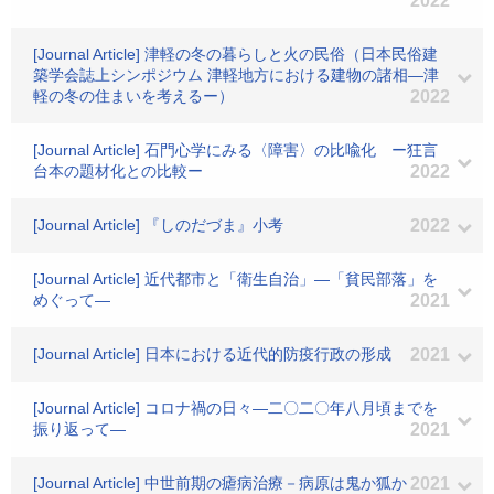
2022
[Journal Article] 津軽の冬の暮らしと火の民俗（日本民俗建
築学会誌上シンポジウム 津軽地方における建物の諸相―津
軽の冬の住まいを考えるー）
2022
[Journal Article] 石門心学にみる〈障害〉の比喩化 ー狂言
台本の題材化との比較ー
2022
[Journal Article] 『しのだづま』小考
2022
[Journal Article] 近代都市と「衛生自治」―「貧民部落」を
めぐって―
2021
[Journal Article] 日本における近代的防疫行政の形成
2021
[Journal Article] コロナ禍の日々―二〇二〇年八月頃までを
振り返って―
2021
[Journal Article] 中世前期の瘧病治療－病原は鬼か狐か
2021