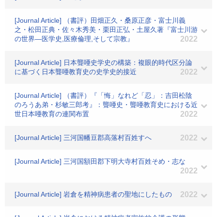
[Journal Article] （書評）田畑正久・桑原正彦・富士川義
之・松田正典・佐々木秀美・栗田正弘・土屋久著『富士川游
の世界―医学史,医療倫理,そして宗教』
2022
[Journal Article] 日本聾唖史学史の構築：複眼的時代区分論
に基づく日本聾唖教育史の史学史的接近
2022
[Journal Article] （書評）『「悔」なれど「忍」：吉田松陰
のろうあ弟・杉敏三郎考』：聾唖史・聾唖教育史における近
世日本唖教育の連関布置
2022
[Journal Article] 三河国幡豆郡高落村百姓すへ
2022
[Journal Article] 三河国額田郡下明大寺村百姓そめ・志な
2022
[Journal Article] 岩倉を精神病患者の聖地にしたもの
2022