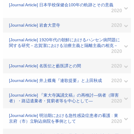
[Journal Article] 日本学校保健会100年の軌跡とその意義
2020
[Journal Article] 岩倉大雲寺
2020
[Journal Article] 1920年代の朝鮮におけるハンセン病問題に
関する研究－志賀潔における治療主義と隔離主義の相克－
2020
[Journal Article] 名医伝と藪医譚との間
2020
[Journal Article] 井上蝶庵『連歌提要』と上田秋成
2020
[Journal Article] 『東大寺諷誦文稿』の再検討―病者（障害
者）・路辺遺棄者・貧窮者等を中心として―
2020
[Journal Article] 明治期における急性感染症患者の看護 : 東
京府（市）立駒込病院を事例として
2020