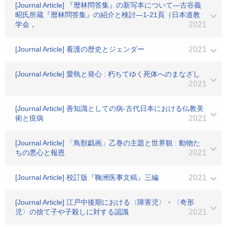
[Journal Article] 『暦林問答集』の新写本について―古谷義
昭氏所蔵『暦林問答集』の紹介と検討―1-21頁（日本道教
学会，
2021
[Journal Article] 看護の歴史とジェンダー
2021
[Journal Article] 愛執と発心 : 朽ちてゆく死体へのまなざし
2021
[Journal Article] 善知識としての病-古代日本における仏教美
術と疫病
2021
[Journal Article] 「鳥獣戯画」乙巻の主題と世界観 : 動物た
ちの悪心と報恩
2021
[Journal Article] 校訂版『鞠洲医事文稿』三編
2021
[Journal Article] 江戸中後期における〈障害児〉・〈奇形
児〉の捨て子や子殺しに対する認識
2021