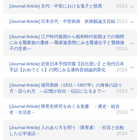
[Journal Article] 古代・中世における鬼子と怪異
2024
[Journal Article] 日本古代・中世疾病 疾病観論文目録
2024
[Journal Article] 江戸時代後期から昭和時代初期までの期間
にみる聾家族の遷移 ―聾家族形態にみる聾遺伝子と聾模倣
子の交差―
2024
[Journal Article] 近世日本手指符牒【目出度い】と現代日本
手話【おめでとう】の間にみる通時音韻論的変化
2024
[Journal Article] 福羽美静（1831～1907年）の身体の語り
方・語られ方 ―記憶が自伝・伝記になるまで―
2024
[Journal Article] 障害史研究をめぐる覚書 －通史・総合
史・生活史－
2024
[Journal Article] 人のあり方を問う〈障害者〉－狂言と比較
した心学道話－
2024