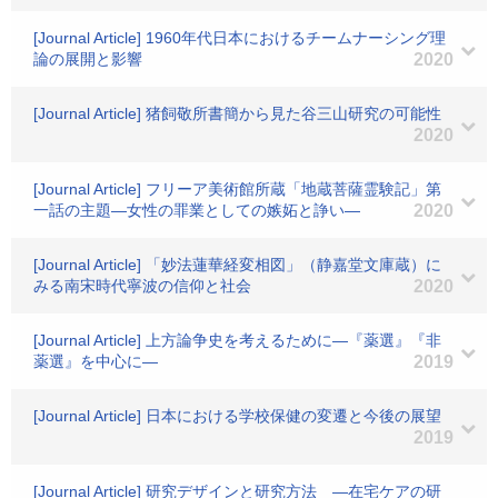
[Journal Article] 1960年代日本におけるチームナーシング理
論の展開と影響
2020
[Journal Article] 猪飼敬所書簡から見た谷三山研究の可能性
2020
[Journal Article] フリーア美術館所蔵「地蔵菩薩霊験記」第
一話の主題―女性の罪業としての嫉妬と諍い―
2020
[Journal Article] 「妙法蓮華経変相図」（静嘉堂文庫蔵）に
みる南宋時代寧波の信仰と社会
2020
[Journal Article] 上方論争史を考えるために―『薬選』『非
薬選』を中心に―
2019
[Journal Article] 日本における学校保健の変遷と今後の展望
2019
[Journal Article] 研究デザインと研究方法 ―在宅ケアの研