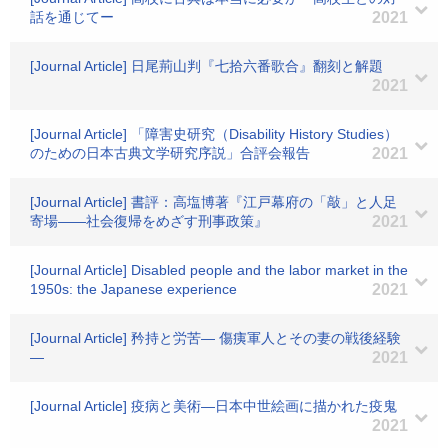
話を通じてー
2021
[Journal Article] 日尾荊山判『七拾六番歌合』翻刻と解題
2021
[Journal Article] 「障害史研究（Disability History Studies）
のための日本古典文学研究序説」合評会報告
2021
[Journal Article] 書評：高塩博著『江戸幕府の「敲」と人足
寄場――社会復帰をめざす刑事政策』
2021
[Journal Article] Disabled people and the labor market in the
1950s: the Japanese experience
2021
[Journal Article] 矜持と労苦― 傷痍軍人とその妻の戦後経験
―
2021
[Journal Article] 疫病と美術―日本中世絵画に描かれた疫鬼
2021