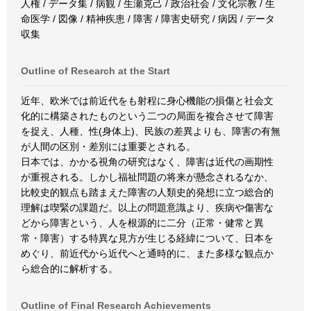
人権 / データ集 / 病観 / 生瀬克己 / 政治社会 / 文化宗教 / 生
命医学 / 図像 / 精神疾患 / 障害 / 障害史研究 / 病因 / データ
収集
Outline of Research at the Start
近年、欧米では前近代をも射程に身心機能の損傷と社会文
化的に構築されたものという二つの局面を複合させて障害
を捉え、人種、性(身体上)、民族の差異よりも、障害の有無
が人間の区別・差別には重要とされる。
日本では、かかる視角の研究はなく、障害は近代の画期性
が重視される。しかし福祉問題の将来が懸念されるなか、
比較史的観点も踏まえた障害の人類史的発想に立つ総合的
理解は喫緊の課題だ。以上の問題意識より、疾病や傷害な
どから障害という、人を根源的に二分（正常・健常と異
常・障害）する特異な見方が生じる経緯について、日本を
めぐり、前近代から近代へと通時的に、また多様な観点か
ら総合的に解析する。
Outline of Final Research Achievements