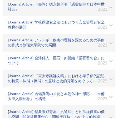
[Journal Article] （書評）徳永誓子著『憑霊信仰と日本中世
社会』
2023
[Journal Article] 学校保健安全法にもとづく安全管理と安全
教育の展開
2023
[Journal Article] アレルギー疾患の理解を深めるための事例
の作成と教職大学院での展開
2023
[Journal Article] 会津俳人 巨石・如髪編『謡百番句合』に
ついて
2023
[Journal Article] 『東大寺諷誦文稿』における孝子伝的記述
の特質―抹消（擦消）の意味と史的背景をめぐって―
2023
[Journal Article] 吉備真備の才藝と本朝仏神の感応 ─「吉備
大臣入唐絵巻」 の構造─
2023
[Journal Article] 聖衆来迎寺本「六道絵」と如法経供養の儀
礼空間―閻魔堂建築から「閻魔王庁幅」への中世的展開―