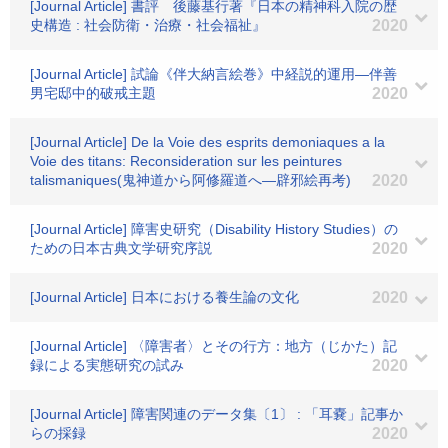
[Journal Article] 書評 後藤基行著『日本の精神科入院の歴
史構造 : 社会防衛・治療・社会福祉』
2020
[Journal Article] 試論《伴大納言絵巻》中経説的運用―伴善
男宅邸中的破戒主題
2020
[Journal Article] De la Voie des esprits demoniaques a la
Voie des titans: Reconsideration sur les peintures
talismaniques(鬼神道から阿修羅道へ―辟邪絵再考)
2020
[Journal Article] 障害史研究（Disability History Studies）の
ための日本古典文学研究序説
2020
[Journal Article] 日本における養生論の文化
2020
[Journal Article] 〈障害者〉とその行方：地方（じかた）記
録による実態研究の試み
2020
[Journal Article] 障害関連のデータ集〔1〕 : 「耳嚢」記事か
らの採録
2020