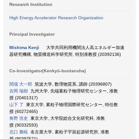
Research Institution
High Energy Accelerator Research Organization
Principal Investigator
Mishima Kenji
大学共同利用機関法人高エネルギー加速
器研究機構, 物質構造科学研究所, 特別准教授 (20392136)
Co-Investigator(Kenkyū-buntansha)
関場 大一郎
筑波大学, 数理物質系, 講師 (20396807)
吉岡 瑞樹
九州大学, 先端素粒子物理研究センター, 准教
授 (20401317)
山下 了
東京大学, 素粒子物理国際研究センター, 特任教
授 (60272465)
角野 浩史
東京大学, 大学院総合文化研究科, 准教
授 (90332593)
北口 雅暁
名古屋大学, 素粒子宇宙起源研究所, 准教
授 (90397571)