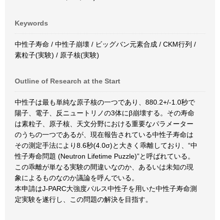
Keywords
中性子寿命 / 中性子崩壊 / ビッグバン元素合成 / CKM行列 /
素粒子(実験) / 原子核(実験)
Outline of Research at the Start
中性子は最も単純な原子核の一つであり、880.2+/-1.0秒で
陽子、電子、反ニュートリノの3体にβ崩壊する。その寿命
は素粒子、原子核、天文分野における重要なパラメーター
のうちの一つであるが、現在報告されている中性子寿命は
その測定手法により8.6秒(4.0σ)と大きく乖離しており、“中
性子寿命問題 (Neutron Lifetime Puzzle)”と呼ばれている。
この乖離が単なる実験の間違いなのか、あるいは未知の現
象によるものなのか議論を呼んでいる。
本申請はJ-PARC大強度パルス中性子を用いた中性子寿命測
定実験を遂行し、この問題の解決を目指す。