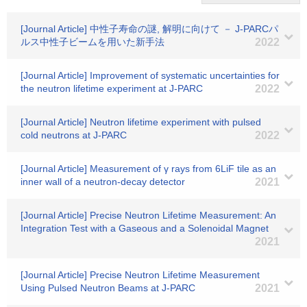
[Journal Article] 中性子寿命の謎, 解明に向けて － J-PARCパ
ルス中性子ビームを用いた新手法
2022
[Journal Article] Improvement of systematic uncertainties for
the neutron lifetime experiment at J-PARC
2022
[Journal Article] Neutron lifetime experiment with pulsed
cold neutrons at J-PARC
2022
[Journal Article] Measurement of γ rays from 6LiF tile as an
inner wall of a neutron-decay detector
2021
[Journal Article] Precise Neutron Lifetime Measurement: An
Integration Test with a Gaseous and a Solenoidal Magnet
2021
[Journal Article] Precise Neutron Lifetime Measurement
Using Pulsed Neutron Beams at J-PARC
2021