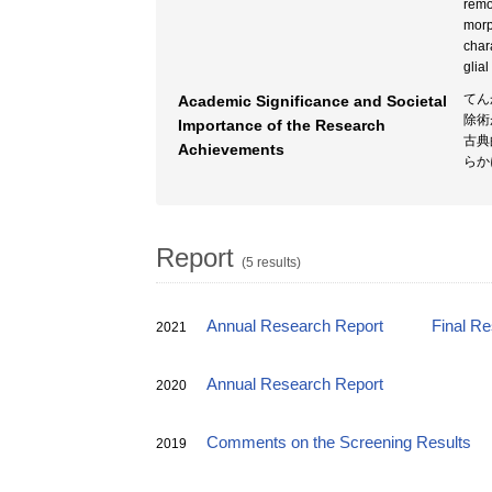
remo
morp
char
glial
てん
Academic Significance and Societal
除術
Importance of the Research
古典
Achievements
らか
Report
(5 results)
Annual Research Report
Final R
2021
Annual Research Report
2020
Comments on the Screening Results
2019