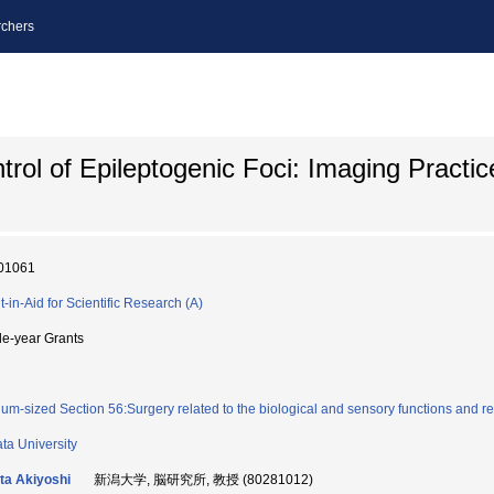
chers
l of Epileptogenic Foci: Imaging Practice
01061
t-in-Aid for Scientific Research (A)
le-year Grants
um-sized Section 56:Surgery related to the biological and sensory functions and rel
ata University
ta Akiyoshi
新潟大学, 脳研究所, 教授 (80281012)