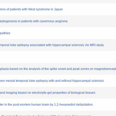
tions of patients with West syndrome in Japan
pileptogenesis in patients with cavernous angioma
opathies
emporal lobe epilepsy associated with hippocampal sclerosis: An MRI study
al dysplasia based on the analysis of the spike onset and peak zones on magnetoence
etween mesial temporal lobe epilepsy with and without hippocampal sclerosis
 and imaging based on electrolyte-gel properties of biological tissues
tter in the post-mortem human brain by 1,2-hexanediol delipidation.