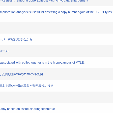
aco-Resistant Temporal Lobe Epilepsy With Amygdala Enlargement
 amplification analysis is useful for detecting a copy number gain of the FGFR1 tyr
ッセージ：神経病理学会から.
ローチ.
s associated with epileptogenesis in the hippocampus of MTLE.
た側頭葉astrocytomaの小児例.
科病理標本を用いた機能異常と形態異常の接点.
pathy based on tissue clearing technique.