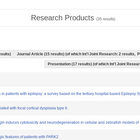
Research Products
(
35
results)
esults)
Journal Article (15 results) (of which Int'l Joint Research: 2 results
Presentation (17 results) (of which Int'l Joint Resear
s in patients with epilepsy: a survey based on the tertiary hospital-based Epilepsy
iated with focal cortical dysplasia type II.
igin induces cytotoxicity and neurodegeneration in cellular and zebrafish models of
gic features of patients with PARK2.