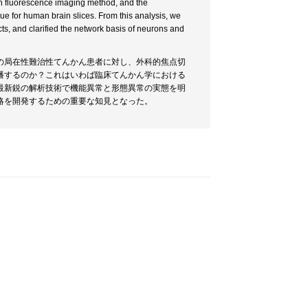
in fluorescence imaging method, and the
e for human brain slices. From this analysis, we
ts, and clarified the network basis of neurons and
の局在性難治性てんかん患者に対し、外科的焦点切
播するのか？これはいわば臨床てんかん学における
最新鋭の解析技術で機能異常と形態異常の実態を明
略を開発するための重要な知見となった。