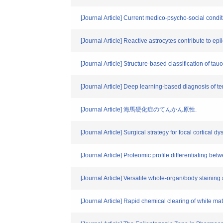
[Journal Article] Current medico-psycho-social condi
[Journal Article] Reactive astrocytes contribute to e
[Journal Article] Structure-based classification of tau
[Journal Article] Deep learning-based diagnosis of t
[Journal Article] 海馬硬化症のてんかん原性.
[Journal Article] Surgical strategy for focal cortic
[Journal Article] Proteomic profile differentiating b
[Journal Article] Versatile whole-organ/body staining
[Journal Article] Rapid chemical clearing of white ma