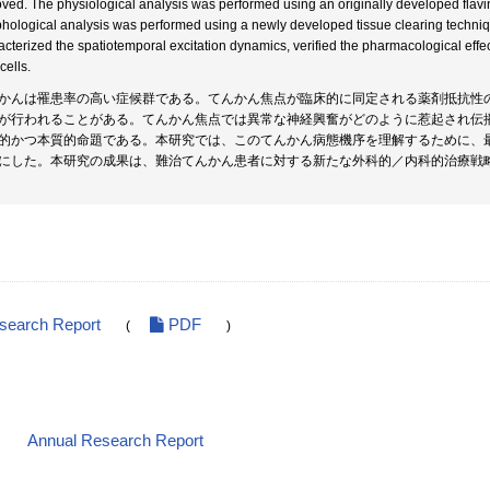
ved. The physiological analysis was performed using an originally developed flav
hological analysis was performed using a newly developed tissue clearing techniqu
acterized the spatiotemporal excitation dynamics, verified the pharmacological effec
 cells.
かんは罹患率の高い症候群である。てんかん焦点が臨床的に同定される薬剤抵抗性
が行われることがある。てんかん焦点では異常な神経興奮がどのように惹起され伝
的かつ本質的命題である。本研究では、このてんかん病態機序を理解するために、
にした。本研究の成果は、難治てんかん患者に対する新たな外科的／内科的治療戦
esearch Report
PDF
(
)
Annual Research Report