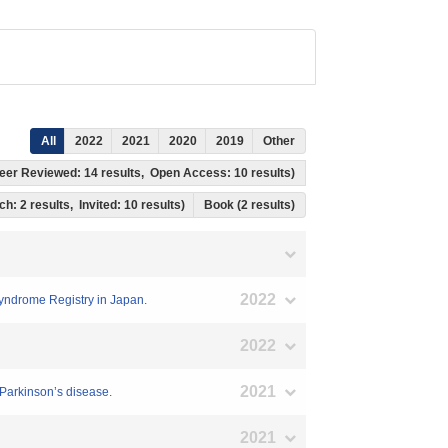
All
2022
2021
2020
2019
Other
, Peer Reviewed: 14 results, Open Access: 10 results)
ch: 2 results, Invited: 10 results)
Book (2 results)
2022
 Syndrome Registry in Japan.
2022
2021
 Parkinson’s disease.
2021