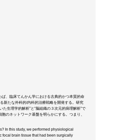
わば、臨床てんかん学における古典的かつ本質的命
する新たな外科的/内科的治療戦略を開発する。研究
た生理学的解析”と“脳組織の３次元的病理解析”で
細胞のネットワーク基盤を明らかにする。つまり、
s? In this study, we performed physiological
c focal brain tissue that had been surgically