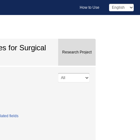
How to Use
s for Surgical
Research Project
ated fields