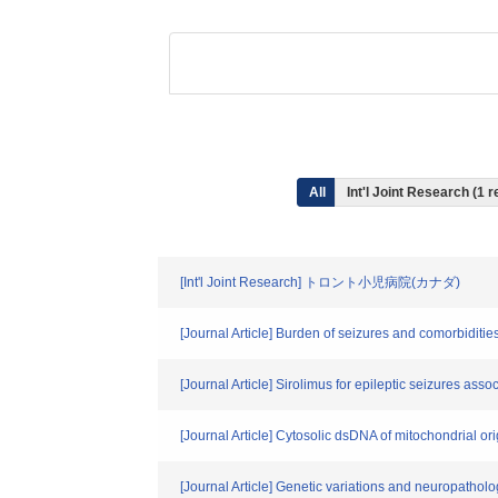
All
Int'l Joint Research (1 r
[Int'l Joint Research] トロント小児病院(カナダ)
[Journal Article] Burden of seizures and comorbiditie
[Journal Article] Sirolimus for epileptic seizures assoc
[Journal Article] Cytosolic dsDNA of mitochondrial or
[Journal Article] Genetic variations and neuropatholo