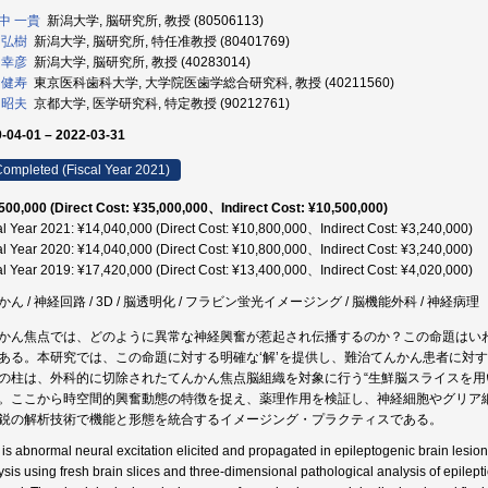
中 一貴
新潟大学, 脳研究所, 教授 (80506113)
 弘樹
新潟大学, 脳研究所, 特任准教授 (80401769)
 幸彦
新潟大学, 脳研究所, 教授 (40283014)
 健寿
東京医科歯科大学, 大学院医歯学総合研究科, 教授 (40211560)
 昭夫
京都大学, 医学研究科, 特定教授 (90212761)
-04-01 – 2022-03-31
ompleted (Fiscal Year 2021)
500,000 (Direct Cost: ¥35,000,000、Indirect Cost: ¥10,500,000)
al Year 2021: ¥14,040,000 (Direct Cost: ¥10,800,000、Indirect Cost: ¥3,240,000)
al Year 2020: ¥14,040,000 (Direct Cost: ¥10,800,000、Indirect Cost: ¥3,240,000)
al Year 2019: ¥17,420,000 (Direct Cost: ¥13,400,000、Indirect Cost: ¥4,020,000)
かん / 神経回路 / 3D / 脳透明化 / フラビン蛍光イメージング / 脳機能外科 / 神経病理
かん焦点では、どのように異常な神経興奮が惹起され伝播するのか？この命題はい
ある。本研究では、この命題に対する明確な‘解’を提供し、難治てんかん患者に対
の柱は、外科的に切除されたてんかん焦点脳組織を対象に行う“生鮮脳スライスを用い
。ここから時空間的興奮動態の特徴を捉え、薬理作用を検証し、神経細胞やグリア
鋭の解析技術で機能と形態を統合するイメージング・プラクティスである。
is abnormal neural excitation elicited and propagated in epileptogenic brain lesion
ysis using fresh brain slices and three-dimensional pathological analysis of epilepti