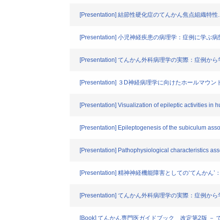
[Presentation] 結節性硬化症のてんかん焦点組織特性.
[Presentation] 小児神経疾患の病理学：症例に学ぶ病
[Presentation] てんかん外科病理学の実際：症例か
[Presentation] ３D神経病理学に向けたホールマウ
[Presentation] Visualization of epileptic activities in 
[Presentation] Epileptogenesis of the subiculum asso
[Presentation] Pathophysiological characteristics as
[Presentation] 精神神経機能障害としての‘てん
[Presentation] てんかん外科病理学の実際：症例か
[Book] てんかん専門医ガイドブック 改定第2版 