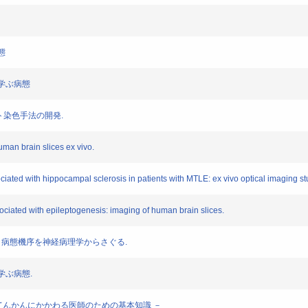
態
ら学ぶ病態
ント染色手法の開発.
human brain slices ex vivo.
ciated with hippocampal sclerosis in patients with MTLE: ex vivo optical imaging st
sociated with epileptogenesis: imaging of human brain slices.
かん’：病態機序を神経病理学からさぐる.
ら学ぶ病態.
－ てんかんにかかわる医師のための基本知識 －