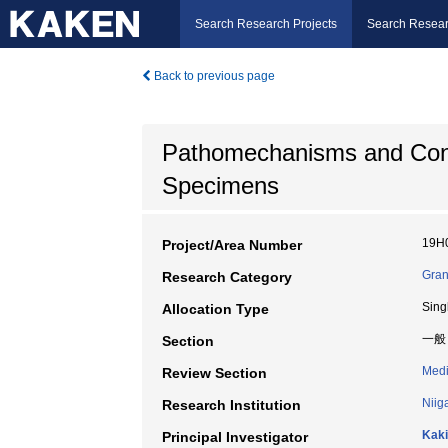
Search Research Projects
Search Resear
Back to previous page
Pathomechanisms and Contro
Specimens
19H
Project/Area Number
Gran
Research Category
Sing
Allocation Type
一般
Section
Medi
Review Section
Niig
Research Institution
Kaki
Principal Investigator