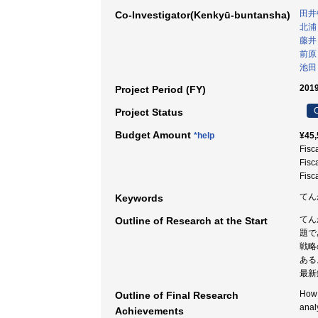
田井
Co-Investigator(Kenkyū-buntansha)
北浦
藤井
前原
池田
2019
Project Period (FY)
C
Project Status
Budget Amount
*help
¥45,
Fisc
Fisc
Fisc
てん
Keywords
てん
Outline of Research at the Start
題で
戦略
ある
最新
How 
Outline of Final Research
anal
Achievements