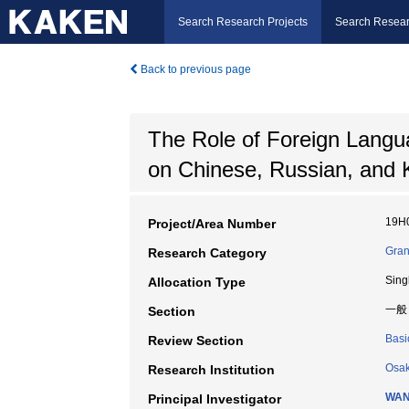
Search Research Projects
Search Resear
Back to previous page
The Role of Foreign Langua
on Chinese, Russian, and
19H
Project/Area Number
Gran
Research Category
Sing
Allocation Type
一般
Section
Basi
Review Section
Osak
Research Institution
WAN
Principal Investigator