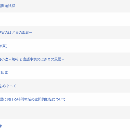
相關間題試探
理念と現実のはざまの風景ー
5年夏）
記法の記述小攷－規範 と言語事実のはざまの風景－
文化因素
問題をめぐって
 ――中国語における時間領域の空間的把捉について
象