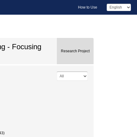
How to Use
ng - Focusing
Research Project
3)