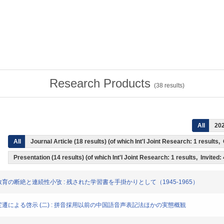
Research Products
(
38
results)
All
20
All
Journal Article (18 results) (of which Int'l Joint Research: 1 result
Presentation (14 results) (of which Int'l Joint Research: 1 results, Invited:
の朝鮮語教育の断絶と連続性小攷 : 残された学習書を手掛かりとして（1945-1965）
よび内容変遷による啓示 (二) : 拼音採用以前の中国語音声表記法ほかの実態概観