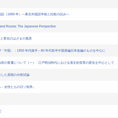
洋学院の創設（1899 年）―東京外国語学校と比較の試み―
an and Russia: The Japanese Perspective
: 歴史と変化のはざまの風景
語」および「中国」：1950 年代後半～80 年代前半中国原編日本改編のものを中心に
書の形式・内容の変遷について（一） : 江戸明治時代における漢文的背景の変化を中心として
たり存在した原因の分析試論
ア抑留へ－女性たちの日ソ戦争』
記