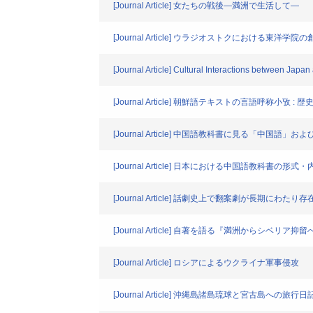
[Journal Article] 女たちの戦後―満洲で生活して―
[Journal Article] ウラジオストクにおける東
[Journal Article] Cultural Interactions between Jap
[Journal Article] 朝鮮語テキストの言語呼称小攷 
[Journal Article] 中国語教科書に見る「中国
[Journal Article] 日本における中国語教科
[Journal Article] 話劇史上で翻案劇が長期にわ
[Journal Article] 自著を語る『満洲からシベリ
[Journal Article] ロシアによるウクライナ軍事侵攻
[Journal Article] 沖縄島諸島琉球と宮古島への旅行日