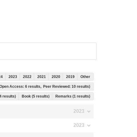
24
2023
2022
2021
2020
2019
Other
s, Open Access: 6 results, Peer Reviewed: 10 results)
 4 results)
Book (5 results)
Remarks (1 results)
2023
2023