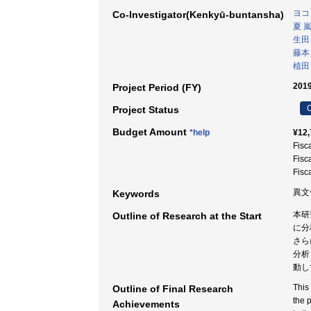
ヨコ
Co-Investigator(Kenkyū-buntansha)
夏 
生田
藤本
植田
2019
Project Period (FY)
C
Project Status
Budget Amount
*help
¥12,
Fisc
Fisc
Fisc
異文
Keywords
本研
Outline of Research at the Start
に分
さら
分析
動し
This
Outline of Final Research
the 
Achievements