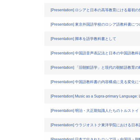
[Presentation] ロシアと日本の高等教育に
[Presentation] 東京外国語学校のロシア語教科書に
[Presentation] 脚本を語学教科書として
[Presentation] 中国語音声表記法と日本の中国語教科
[Presentation] 「旧朝鮮語学」と現代の朝鮮語教
[Presentation] 中国語教科書の内容構成に
[Presentation] Music as a Supra-primary Language: L
[Presentation] 明治・大正期知識人たちのトルストイ
[Presentation] ウラジオストク東洋学院におけ
[Presentation] 日本で出されたロシア語・中国