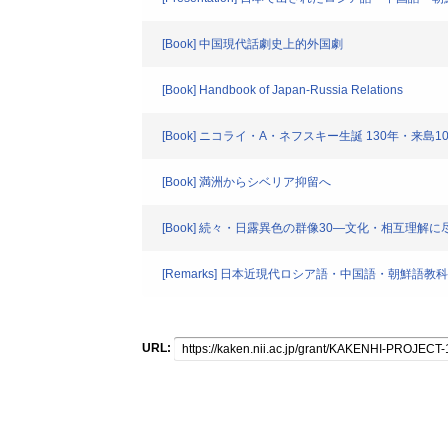
[Book] 中国現代話劇史上的外国劇
[Book] Handbook of Japan-Russia Relations
[Book] ニコライ・A・ネフスキー生誕 130年・来
[Book] 満洲からシベリア抑留へ
[Book] 続々・日露異色の群像30―文化・相互理解に尽く
[Remarks] 日本近現代ロシア語・中国語・朝鮮語
URL: