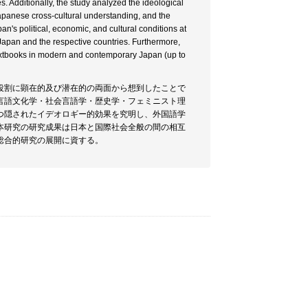
. Additionally, the study analyzed the ideological
apanese cross-cultural understanding, and the
n's political, economic, and cultural conditions at
n Japan and the respective countries. Furthermore,
xtbooks in modern and contemporary Japan (up to
役割に顕在的及び潜在的の両面から想到したことで
言語文化学・社会言語学・歴史学・フェミニスト理
つ隠されたイデオロギー的効果を究明し、外国語学
本研究の研究成果は日本と国際社会全般の間の相互
総合的研究の展開に資する。