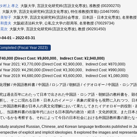
タ村上 孝之
大阪大学, 言語文化研究科(言語文化専攻), 准教授 (00200270)
嵐
大阪大学, 言語文化研究科(言語文化専攻), 特任准教授(常勤) (10467095)
 美智子
大阪大学, 言語文化研究科(言語社会専攻、日本語・日本文化専攻), 名誉教授 (40
 和貴夫
大阪経済法科大学, 公私立大学の部局等, 名誉教授 (70029734)
 晃次
大阪大学, 言語文化研究科(言語文化専攻), 教授 (90291450)
-04-01 – 2022-03-31
ompleted (Fiscal Year 2023)
740,000 (Direct Cost: ¥9,800,000、Indirect Cost: ¥2,940,000)
al Year 2021: ¥3,770,000 (Direct Cost: ¥2,900,000、Indirect Cost: ¥870,000)
al Year 2020: ¥4,290,000 (Direct Cost: ¥3,300,000、Indirect Cost: ¥990,000)
al Year 2019: ¥4,680,000 (Direct Cost: ¥3,600,000、Indirect Cost: ¥1,080,000)
化理解 / 外国語教科書 / 中国語 / ロシア語 / 朝鮮語 / イデオロギー / 中国語・ロシ
究は過去百年にわたって日本で出された中国語・ロシア語・朝鮮語の教科書を、顕
析し、そこに現れる日本・日本人のイメージ・表象の変容をも視野に入れつつ、日
に外国語教科書が日本人の異文化理解において果たしてきたイデオロギー的役割・
し、当該教科書の出版年代における日本国内の政治・経済・文化的状況、また日本
ているかを考察する。それによって今日の日本社会における外国語教科書の新たな
 study analyzed Russian, Chinese, and Korean language textbooks published in Ja
perspective of explicit and implicit ideologies. It explored the images and represe