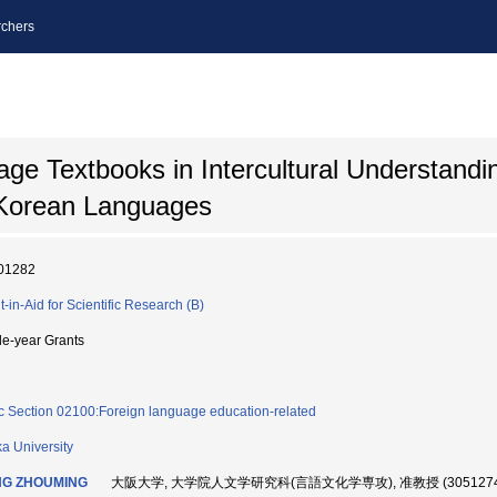
chers
ge Textbooks in Intercultural Understandi
 Korean Languages
01282
t-in-Aid for Scientific Research (B)
le-year Grants
c Section 02100:Foreign language education-related
a University
G ZHOUMING
大阪大学, 大学院人文学研究科(言語文化学専攻), 准教授 (3051274