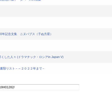
島100年記念文集 ニヌパブス（子ぬ方星）
した人々 (ドラマチック・ロシアin Japan V)
教科書類リスト－～２０２２年まで－