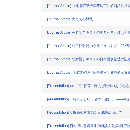
[Journal Article] 《北京官話伊蘇普喻言》的口語性
[Journal Article] 女たちの戦後
[Journal Article] 朝鮮語テキストの地図小考ー
[Journal Article] 対日開戦時のウラジオストク（194
[Journal Article] 朝鮮語テキストの日本語表
[Journal Article] 《北京官話伊蘇普喩言》成书的多
[Presentation] ロシア語教育―歴史と現代のある
[Presentation] 「時間」という名の「空間」
[Presentation] 朝鮮語教科書の新出単語について
[Presentation] 日本漢語教科書中的母語文化負転移現