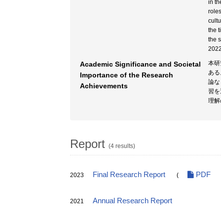
in t
role
cult
the 
the 
2022
本研
Academic Significance and Societal
ある
Importance of the Research
論な
Achievements
習を
理解
Report
(4 results)
Final Research Report
PDF
2023
(
Annual Research Report
2021