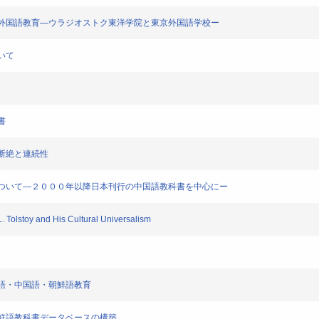
ける最初の外国語教育―ウラジオストク東洋学院と東京外国語学校ー
ついて
書
育の断絶と連続性
見る変化について―２０００年以降日本刊行の中国語教科書を中心にー
. Tolstoy and His Cultural Universalism
る日本語・中国語・朝鮮語教育
語・朝鮮語教科書データベースの構築