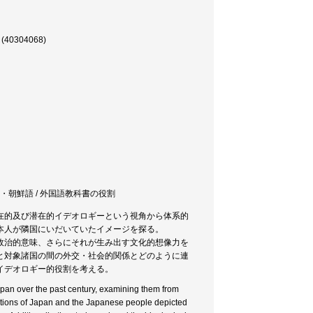
304068)
ア語・朝鮮語 / 外国語教科書の役割
在的及び潜在的イデオロギーという視角から体系的
本人が隣国にいだいていたイメージを探る。
政治的意味、さらにそれが生み出す文化的想像力を
と対象諸国の間の外交・社会的関係とどのように連
イデオロギー的役割を考える。
pan over the past century, examining them from
ntations of Japan and the Japanese people depicted