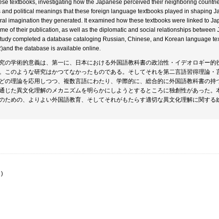
hese textbooks, investigating how the Japanese perceived their neighboring countries
s and political meanings that these foreign language textbooks played in shaping J
ural imagination they generated. It examined how these textbooks were linked to Japa
time of their publication, as well as the diplomatic and social relationships betwee
study completed a database cataloging Russian, Chinese, and Korean language te
)and the database is available online.
究の学術的意義は、第一に、日本における外国語教科書の政治性・イデオロギー的
。このような研究はかつてなかったものである。そしてそれを第二言語習得理論・
どの理論を応用しつつ、複数言語にわたり、学際的に、総合的に外国語教科書の持
通じた異文化理解のメカニズムを明らかにしようとするところに独創性があった。
のための、よりよい外国語教育、そしてそれがもたらす適切な異文化理解に関する
)