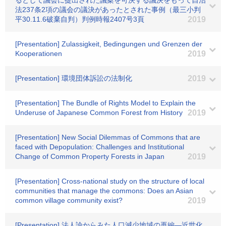
るとして議会に提出された議案を可決する議決をもって自治
法237条2項の議会の議決があったとされた事例（最三小判
平30.11.6破棄自判）判例時報2407号3頁
2019
[Presentation] Zulassigkeit, Bedingungen und Grenzen der
Kooperationen
2019
[Presentation] 環境団体訴訟の法制化
2019
[Presentation] The Bundle of Rights Model to Explain the
Underuse of Japanese Common Forest from History
2019
[Presentation] New Social Dilemmas of Commons that are
faced with Depopulation: Challenges and Institutional
Change of Common Property Forests in Japan
2019
[Presentation] Cross-national study on the structure of local
communities that manage the commons: Does an Asian
common village community exist?
2019
[Presentation] 法人論からみた人口減少地域の再編―近世化