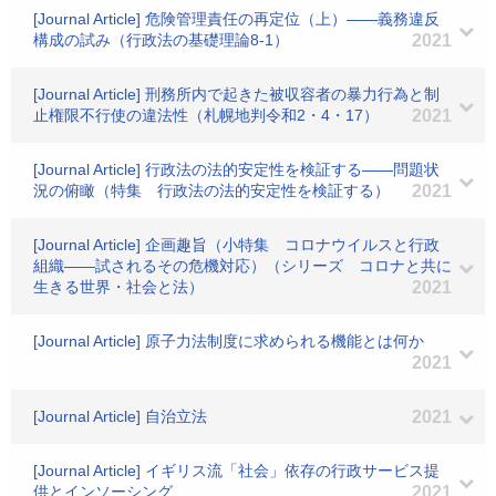
[Journal Article] 危険管理責任の再定位（上）――義務違反
構成の試み（行政法の基礎理論8-1）
2021
[Journal Article] 刑務所内で起きた被収容者の暴力行為と制
止権限不行使の違法性（札幌地判令和2・4・17）
2021
[Journal Article] 行政法の法的安定性を検証する――問題状
況の俯瞰（特集 行政法の法的安定性を検証する）
2021
[Journal Article] 企画趣旨（小特集 コロナウイルスと行政
組織――試されるその危機対応）（シリーズ コロナと共に
生きる世界・社会と法）
2021
[Journal Article] 原子力法制度に求められる機能とは何か
2021
[Journal Article] 自治立法
2021
[Journal Article] イギリス流「社会」依存の行政サービス提
供とインソーシング
2021