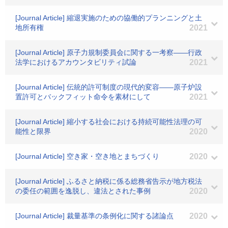
[Journal Article] 縮退実施のための協働的プランニングと土
地所有権
2021
[Journal Article] 原子力規制委員会に関する一考察――行政
法学におけるアカウンタビリティ試論
2021
[Journal Article] 伝統的許可制度の現代的変容――原子炉設
置許可とバックフィット命令を素材にして
2021
[Journal Article] 縮小する社会における持続可能性法理の可
能性と限界
2020
[Journal Article] 空き家・空き地とまちづくり
2020
[Journal Article] ふるさと納税に係る総務省告示が地方税法
の委任の範囲を逸脱し、違法とされた事例
2020
[Journal Article] 裁量基準の条例化に関する諸論点
2020