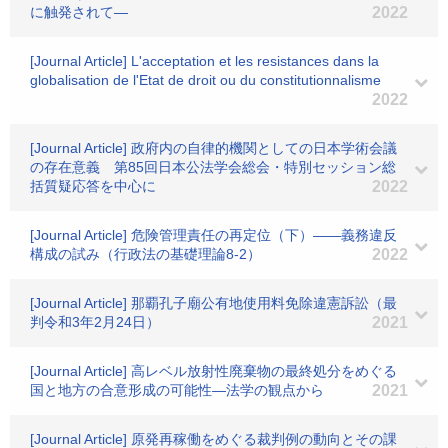
に触発されて―
2022
[Journal Article] L'acceptation et les resistances dans la
globalisation de l'Etat de droit ou du constitutionnalisme
2022
[Journal Article] 政府内の自律的機関としての日本学術会議
の存在意義 第85回日本公法学会総会・特別セッション総
括質疑応答を中心に
2022
[Journal Article] 危険管理責任の再定位（下）――義務違反
構成の試み（行政法の基礎理論8-2）
2022
[Journal Article] 那覇孔子廟公有地使用料免除違憲訴訟（最
判令和3年2月24日）
2021
[Journal Article] 高レベル放射性廃棄物の最終処分をめぐる
国と地方の合意形成の可能性―法学の観点から
2021
[Journal Article] 原発再稼働をめぐる裁判例の動向とその課