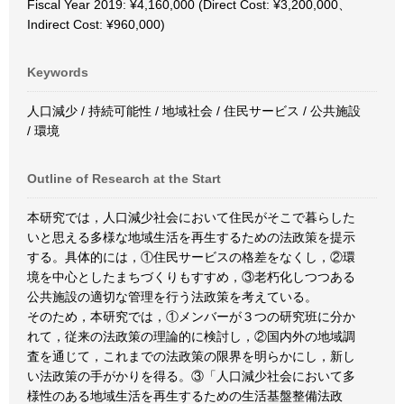
Fiscal Year 2019: ¥4,160,000 (Direct Cost: ¥3,200,000、
Indirect Cost: ¥960,000)
Keywords
人口減少 / 持続可能性 / 地域社会 / 住民サービス / 公共施設
/ 環境
Outline of Research at the Start
本研究では，人口減少社会において住民がそこで暮らした
いと思える多様な地域生活を再生するための法政策を提示
する。具体的には，①住民サービスの格差をなくし，②環
境を中心としたまちづくりもすすめ，③老朽化しつつある
公共施設の適切な管理を行う法政策を考えている。
そのため，本研究では，①メンバーが３つの研究班に分か
れて，従来の法政策の理論的に検討し，②国内外の地域調
査を通じて，これまでの法政策の限界を明らかにし，新し
い法政策の手がかりを得る。③「人口減少社会において多
様性のある地域生活を再生するための生活基盤整備法政