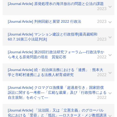
[Journal Article] 原発処理水の海洋放出の問題と公法の課題
2023
[Journal Article] 判例回顧と展望 2022 行政法
2023
[Journal Article] マンション建設と行政指導[最高裁昭和
60.7.16第三小法廷判決]
2023
[Journal Article] 第20回行政法研究フォーラム―行政法学か
ら考える原発問題の現在 質疑応答
2022
[Journal Article] 続・自治体法務における「連携」 : 熊本大
学と市町村連携による法務人材育成研究
2022
[Journal Article] クロマグロ漁獲量「超過差引き」国家賠償
訴訟に関する一考察―「広範な裁量」及び「行政指導による
自主規制」をめぐって―
2022
[Journal Article] 「法治国」又は「立憲主義」のグローバル
化における「受容」と「抵抗」―ロスターヌ・メジ教授講演