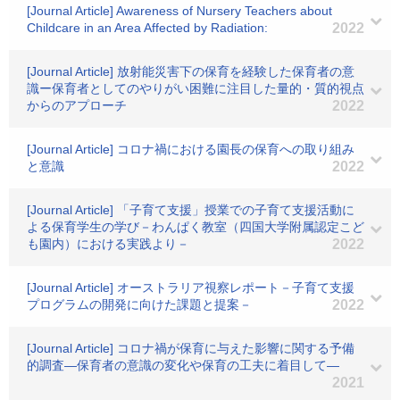
[Journal Article] Awareness of Nursery Teachers about
Childcare in an Area Affected by Radiation:
2022
[Journal Article] 放射能災害下の保育を経験した保育者の意
識ー保育者としてのやりがい困難に注目した量的・質的視点
からのアプローチ
2022
[Journal Article] コロナ禍における園長の保育への取り組み
と意識
2022
[Journal Article] 「子育て支援」授業での子育て支援活動に
よる保育学生の学び－わんぱく教室（四国大学附属認定こど
も園内）における実践より－
2022
[Journal Article] オーストラリア視察レポート－子育て支援
プログラムの開発に向けた課題と提案－
2022
[Journal Article] コロナ禍が保育に与えた影響に関する予備
的調査―保育者の意識の変化や保育の工夫に着目して―
2021