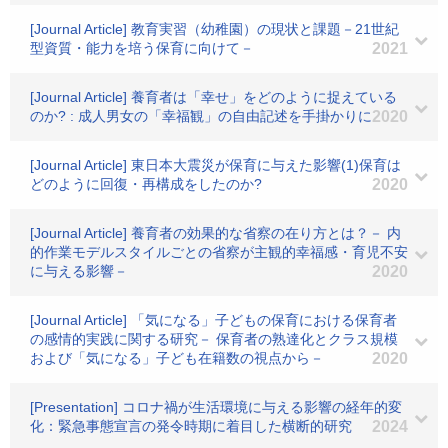
[Journal Article] 教育実習（幼稚園）の現状と課題－21世紀
型資質・能力を培う保育に向けて－
2021
[Journal Article] 養育者は「幸せ」をどのように捉えている
のか? : 成人男女の「幸福観」の自由記述を手掛かりに
2020
[Journal Article] 東日本大震災が保育に与えた影響(1)保育は
どのように回復・再構成をしたのか?
2020
[Journal Article] 養育者の効果的な省察の在り方とは？－ 内
的作業モデルスタイルごとの省察が主観的幸福感・育児不安
に与える影響－
2020
[Journal Article] 「気になる」子どもの保育における保育者
の感情的実践に関する研究－ 保育者の熟達化とクラス規模
および「気になる」子ども在籍数の視点から－
2020
[Presentation] コロナ禍が生活環境に与える影響の経年的変
化：緊急事態宣言の発令時期に着目した横断的研究
2024