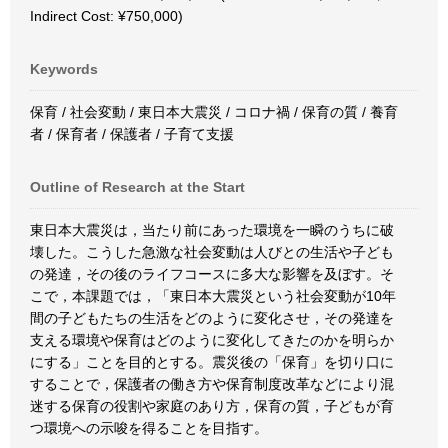
Indirect Cost: ¥750,000)
Keywords
保育 / 社会変動 / 東日本大震災 / コロナ禍 / 保育の質 / 養育
者 / 保育者 / 保護者 / 子育て支援
Outline of Research at the Start
東日本大震災は，当たり前にあった環境を一瞬のうちに破
壊した。こうした急激な社会変動は人びとの生活や子ども
の発達，その後のライフコースに多大な影響を及ぼす。そ
こで，本課題では，「東日本大震災という社会変動が10年
間の子どもたちの生活をどのように変化させ，その発達を
支える環境や保育はどのように変化してきたのかを明らか
にする」ことを目的とする。震災後の「保育」を切り口に
することで，保護者の働き方や保育制度改革などにより混
迷する保育の役割や家庭のあり方，保育の質，子どもが育
つ環境への示唆を得ることを目指す。