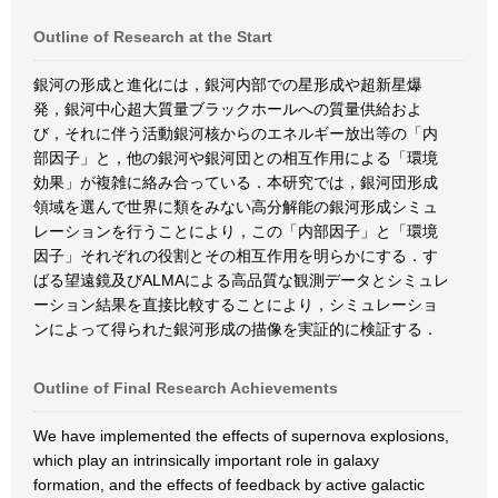
Outline of Research at the Start
銀河の形成と進化には，銀河内部での星形成や超新星爆
発，銀河中心超大質量ブラックホールへの質量供給およ
び，それに伴う活動銀河核からのエネルギー放出等の「内
部因子」と，他の銀河や銀河団との相互作用による「環境
効果」が複雑に絡み合っている．本研究では，銀河団形成
領域を選んで世界に類をみない高分解能の銀河形成シミュ
レーションを行うことにより，この「内部因子」と「環境
因子」それぞれの役割とその相互作用を明らかにする．す
ばる望遠鏡及びALMAによる高品質な観測データとシミュレ
ーション結果を直接比較することにより，シミュレーショ
ンによって得られた銀河形成の描像を実証的に検証する．
Outline of Final Research Achievements
We have implemented the effects of supernova explosions,
which play an intrinsically important role in galaxy
formation, and the effects of feedback by active galactic