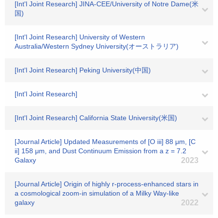
[Int'l Joint Research] JINA-CEE/University of Notre Dame(米
国)
[Int'l Joint Research] University of Western
Australia/Western Sydney University(オーストラリア)
[Int'l Joint Research] Peking University(中国)
[Int'l Joint Research]
[Int'l Joint Research] California State University(米国)
[Journal Article] Updated Measurements of [O iii] 88 μm, [C
ii] 158 μm, and Dust Continuum Emission from a z = 7.2
Galaxy
2023
[Journal Article] Origin of highly r-process-enhanced stars in
a cosmological zoom-in simulation of a Milky Way-like
galaxy
2022