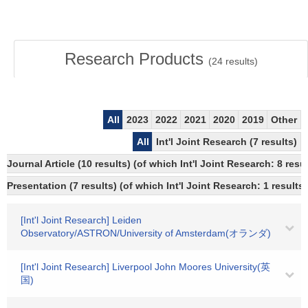
Research Products
(
24
results)
All
2023
2022
2021
2020
2019
Other
All
Int'l Joint Research (7 results)
Journal Article (10 results) (of which Int'l Joint Research: 8 re
Presentation (7 results) (of which Int'l Joint Research: 1 results)
[Int'l Joint Research] Leiden
Observatory/ASTRON/University of Amsterdam(オランダ)
[Int'l Joint Research] Liverpool John Moores University(英
国)