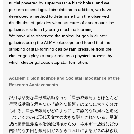
nuclei powered by supermassive black holes, and we
perform cosmological simulations In addition, we have
developed a method to determine from the observed
distribution of galaxies what structure of dark matter the
galaxies reside in by using machine learning.
We have also observed the molecular gas in cluster
galaxies using the ALMA telescope and found that the
stripping of star-forming gas by ram pressure from the
cluster gas plays a major role as a physical process by
which cluster galaxies stop star formation.
Academic Significance and Societal Importance of the
Research Achievements
銀河は活発な星形成活動を行う「星形成銀河」とほとんど
星形成活動を示さない「静的な銀河」の２つに大きく分け
られる。星形成銀河がどのようにして静的な銀河へと進化
していくのかは現代天文学の大きな謎とされている。星形
成は超新星爆発や活動銀河核からのエネルギー放出などの
内部的な要因と銀河団ガスからラム圧によるガスの剥ぎ取