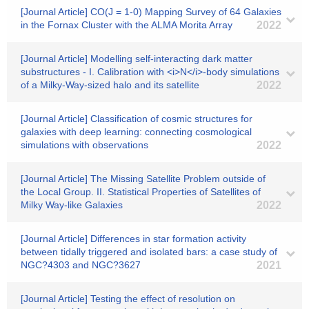
[Journal Article] CO(J = 1-0) Mapping Survey of 64 Galaxies
in the Fornax Cluster with the ALMA Morita Array
2022
[Journal Article] Modelling self-interacting dark matter
substructures - I. Calibration with <i>N</i>-body simulations
of a Milky-Way-sized halo and its satellite
2022
[Journal Article] Classification of cosmic structures for
galaxies with deep learning: connecting cosmological
simulations with observations
2022
[Journal Article] The Missing Satellite Problem outside of
the Local Group. II. Statistical Properties of Satellites of
Milky Way-like Galaxies
2022
[Journal Article] Differences in star formation activity
between tidally triggered and isolated bars: a case study of
NGC?4303 and NGC?3627
2021
[Journal Article] Testing the effect of resolution on