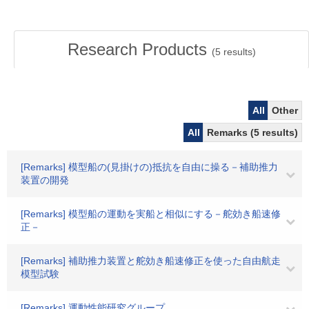
Research Products
(
5
results)
All
Other
All
Remarks (5 results)
[Remarks] 模型船の(見掛けの)抵抗を自由に操る－補助推力
装置の開発
[Remarks] 模型船の運動を実船と相似にする－舵効き船速修
正－
[Remarks] 補助推力装置と舵効き船速修正を使った自由航走
模型試験
[Remarks] 運動性能研究グループ