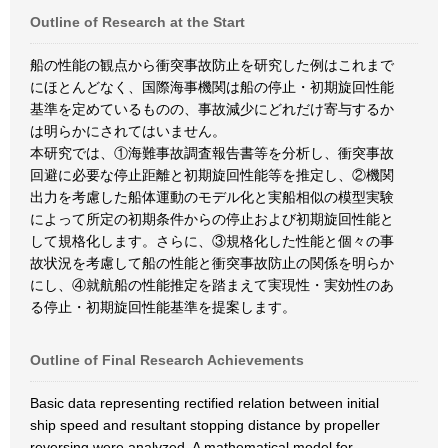
Outline of Research at the Start
船の性能の観点から衝突事故防止を研究した例はこれまで
にほとんどなく、国際海事機関は船の停止・初期旋回性能
基準を定めているものの、事故減少にどれだけ寄与するか
は明らかにされてはいません。
本研究では、①海難事故調査報告書等を分析し、衝突事故
回避に必要な停止距離と初期旋回性能等を推定し、②機関
出力を考慮した船体運動のモデル化と実船相似の模型実験
によって所定の初期条件からの停止および初期旋回性能と
して規格化します。さらに、③規格化した性能と個々の事
故状況を考慮して船の性能と衝突事故防止の関係を明らか
にし、④就航船の性能推定を踏まえて実現性・実効性のあ
る停止・初期旋回性能基準を提案します。
Outline of Final Research Achievements
Basic data representing rectified relation between initial
ship speed and resultant stopping distance by propeller
reversing were analyzed. A mathematical model for