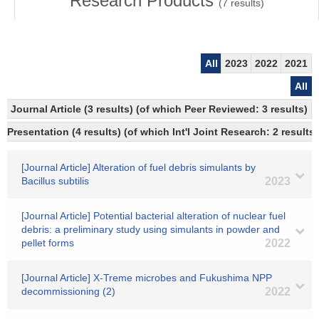
Research Products
(
7
results)
All
2023
2022
2021
All
Journal Article (3 results) (of which Peer Reviewed: 3 results)
Presentation (4 results) (of which Int'l Joint Research: 2 results,
[Journal Article] Alteration of fuel debris simulants by
Bacillus subtilis
2023
[Journal Article] Potential bacterial alteration of nuclear fuel
debris: a preliminary study using simulants in powder and
pellet forms
2022
[Journal Article] X-Treme microbes and Fukushima NPP
decommissioning (2)
2022