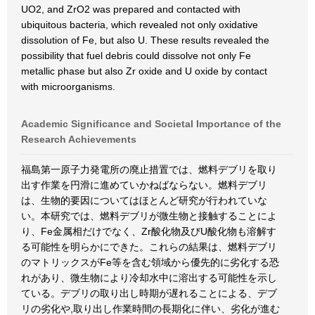
UO2, and ZrO2 was prepared and contacted with
ubiquitous bacteria, which revealed not only oxidative
dissolution of Fe, but also U. These results revealed the
possibility that fuel debris could dissolve not only Fe
metallic phase but also Zr oxide and U oxide by contact
with microorganisms.
Academic Significance and Societal Importance of the
Research Achievements
福島第一原子力発電所の廃止措置では、燃料デブリを取り
出す作業を円滑に進めていかねばならない。燃料デブリ
は、生物的要因についてはほとんど研究が行われていな
い。本研究では、燃料デブリが微生物と接触することによ
り、Fe金属相だけでなく、Zr酸化物及びU酸化物も溶解す
る可能性を明らかにできた。これらの結果は、燃料デブリ
のマトリックスがFe等を含む領域から優先的に劣化する恐
れがあり、微生物により冷却水中に溶出する可能性を示し
ている。デブリの取り出し時期が遅れることによる、デブ
リの劣化や,取り出し作業時間の長期化に伴い、劣化が進む