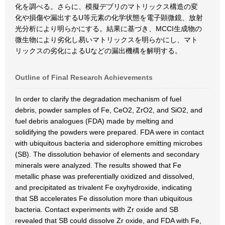
化を調べる。さらに、模擬デブリのマトリックス構造の変
化や損傷や漏出するU等元素の化学状態を電子顕微鏡、放射
光分析により明らかにする。結果に基づき、MCCI生成物の
微生物により劣化し易いマトリックスを明らかにし、マト
リックスの劣化によるUなどの漏出機構を解明する。
Outline of Final Research Achievements
In order to clarify the degradation mechanism of fuel
debris, powder samples of Fe, CeO2, ZrO2, and SiO2, and
fuel debris analogues (FDA) made by melting and
solidifying the powders were prepared. FDA were in contact
with ubiquitous bacteria and siderophore emitting microbes
(SB). The dissolution behavior of elements and secondary
minerals were analyzed. The results showed that Fe
metallic phase was preferentially oxidized and dissolved,
and precipitated as trivalent Fe oxyhydroxide, indicating
that SB accelerates Fe dissolution more than ubiquitous
bacteria. Contact experiments with Zr oxide and SB
revealed that SB could dissolve Zr oxide, and FDA with Fe,