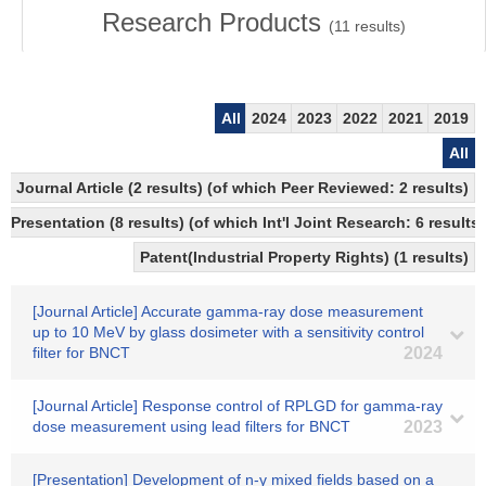
Research Products
(
11
results)
All
2024
2023
2022
2021
2019
All
Journal Article (2 results) (of which Peer Reviewed: 2 results)
Presentation (8 results) (of which Int'l Joint Research: 6 results)
Patent(Industrial Property Rights) (1 results)
[Journal Article] Accurate gamma-ray dose measurement
up to 10 MeV by glass dosimeter with a sensitivity control
filter for BNCT
2024
[Journal Article] Response control of RPLGD for gamma-ray
dose measurement using lead filters for BNCT
2023
[Presentation] Development of n-γ mixed fields based on a