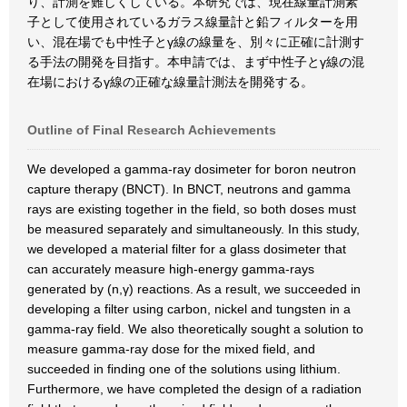
り、計測を難しくしている。本研究では、現在線量計測素
子として使用されているガラス線量計と鉛フィルターを用
い、混在場でも中性子とγ線の線量を、別々に正確に計測す
る手法の開発を目指す。本申請では、まず中性子とγ線の混
在場におけるγ線の正確な線量計測法を開発する。
Outline of Final Research Achievements
We developed a gamma-ray dosimeter for boron neutron
capture therapy (BNCT). In BNCT, neutrons and gamma
rays are existing together in the field, so both doses must
be measured separately and simultaneously. In this study,
we developed a material filter for a glass dosimeter that
can accurately measure high-energy gamma-rays
generated by (n,γ) reactions. As a result, we succeeded in
developing a filter using carbon, nickel and tungsten in a
gamma-ray field. We also theoretically sought a solution to
measure gamma-ray dose for the mixed field, and
succeeded in finding one of the solutions using lithium.
Furthermore, we have completed the design of a radiation