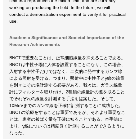
field that reproduces the mixed field, and are currently
working on producing the field. In the future, we will
conduct a demonstration experiment to verify it for practical
use.
Academic Significance and Societal Importance of the
Research Achievements
BNCTで重要なことは、正常細胞線量を抑えることである。
BNCTは中性子場に人体を設置することになり、この場合、
入射する中性子だけではなく、二次的に発生するガンマ線
による照射を受ける。つまり、照射中に中性子とγ線の線量
を別々にその場計測する必要がある。我々は、ガラス線量
計にフィルターを取り付け、2種類の線量計の差を取ること
でそれぞれの線量を計測する手法を提案した。そして、
10MeVまでのガンマ線を正確に計測することに成功した。
BNCTの治療をすることは重要であるが、それより重要なこ
とは、患者の被ばく量を正確に知ることである。本手法に
より、γ線については精度良く計測することができるように
なった。