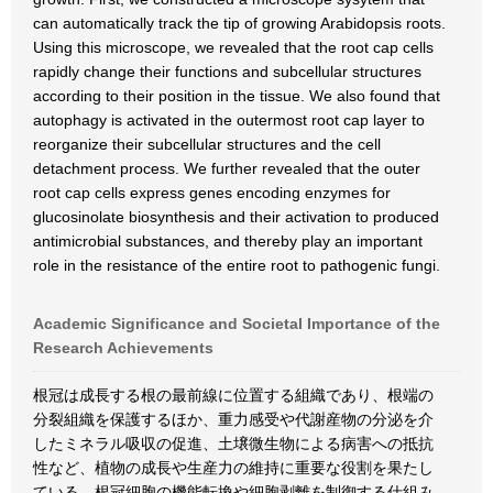
can automatically track the tip of growing Arabidopsis roots.
Using this microscope, we revealed that the root cap cells
rapidly change their functions and subcellular structures
according to their position in the tissue. We also found that
autophagy is activated in the outermost root cap layer to
reorganize their subcellular structures and the cell
detachment process. We further revealed that the outer
root cap cells express genes encoding enzymes for
glucosinolate biosynthesis and their activation to produced
antimicrobial substances, and thereby play an important
role in the resistance of the entire root to pathogenic fungi.
Academic Significance and Societal Importance of the
Research Achievements
根冠は成長する根の最前線に位置する組織であり、根端の
分裂組織を保護するほか、重力感受や代謝産物の分泌を介
したミネラル吸収の促進、土壌微生物による病害への抵抗
性など、植物の成長や生産力の維持に重要な役割を果たし
ている。根冠細胞の機能転換や細胞剥離を制御する仕組み