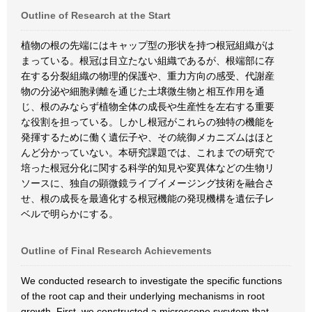
Outline of Research at the Start
植物の根の先端にはキャップ型の形状を持つ根冠組織がは
まっている。根冠は目立たない組織であるが、根端部に存
在する分裂組織の物理的保護や、重力方向の感受、代謝産
物の分泌や細胞剥離を通じた土壌微生物と相互作用を通
じ、根のみならず植物全体の成長や生産性を左右する重要
な役割を担っている。しかし根冠がこれらの独特の機能を
発揮するために働く遺伝子や、その統御メカニズムはほと
んど分かっていない。本研究課題では、これまでの研究で
培った根冠分化に関する科学的知見や変異体などの生物リ
ソースに、独自の顕微鏡ライブイメージング技術を融合さ
せ、根の成長を最適化する根冠機能の発現機構を遺伝子レ
ベルで明らかにする。
Outline of Final Research Achievements
We conducted research to investigate the specific functions
of the root cap and their underlying mechanisms in root
growth. First, we constructed a microscope sysytem that