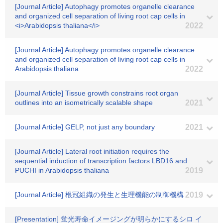
[Journal Article] Autophagy promotes organelle clearance
and organized cell separation of living root cap cells in
<i>Arabidopsis thaliana</i>
2022
[Journal Article] Autophagy promotes organelle clearance
and organized cell separation of living root cap cells in
Arabidopsis thaliana
2022
[Journal Article] Tissue growth constrains root organ
outlines into an isometrically scalable shape
2021
[Journal Article] GELP, not just any boundary
2021
[Journal Article] Lateral root initiation requires the
sequential induction of transcription factors LBD16 and
PUCHI in Arabidopsis thaliana
2019
[Journal Article] 根冠組織の発生と生理機能の制御機構
2019
[Presentation] 蛍光寿命イメージングが明らかにするシロ イ