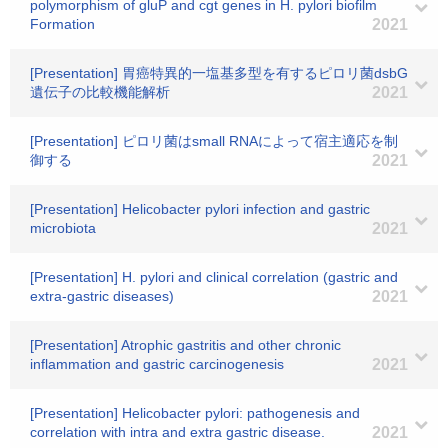
polymorphism of gluP and cgt genes in H. pylori biofilm
Formation
2021
[Presentation] 胃癌特異的一塩基多型を有するピロリ菌dsbG
遺伝子の比較機能解析
2021
[Presentation] ピロリ菌はsmall RNAによって宿主適応を制
御する
2021
[Presentation] Helicobacter pylori infection and gastric
microbiota
2021
[Presentation] H. pylori and clinical correlation (gastric and
extra-gastric diseases)
2021
[Presentation] Atrophic gastritis and other chronic
inflammation and gastric carcinogenesis
2021
[Presentation] Helicobacter pylori: pathogenesis and
correlation with intra and extra gastric disease.
2021