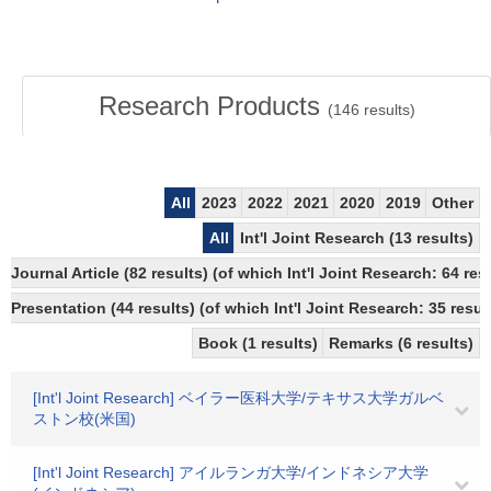
Research Products
(
146
results)
All
2023
2022
2021
2020
2019
Other
All
Int'l Joint Research (13 results)
Journal Article (82 results) (of which Int'l Joint Research: 64 r
Presentation (44 results) (of which Int'l Joint Research: 35 result
Book (1 results)
Remarks (6 results)
[Int'l Joint Research] ベイラー医科大学/テキサス大学ガルベ
ストン校(米国)
[Int'l Joint Research] アイルランガ大学/インドネシア大学