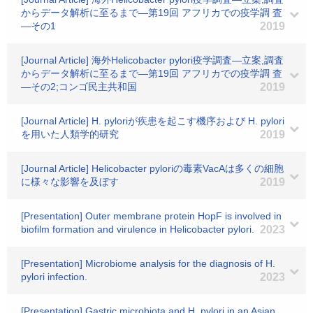
からデータ解析に至るまで―第19回 アフリカでの疫学調 査
―その1
2019
[Journal Article] 海外Helicobacter pylori疫学調査―立案,調査
からデータ解析に至るまで―第19回 アフリカでの疫学調 査
―その2;コンゴ民主共和国
2019
[Journal Article] H. pyloriが疾患を起こす機序および H. pylori
を用いた人類学的研究
2019
[Journal Article] Helicobacter pyloriの毒素VacAは多くの細胞
に様々な影響を及ぼす
2019
[Presentation] Outer membrane protein HopF is involved in
biofilm formation and virulence in Helicobacter pylori.
2023
[Presentation] Microbiome analysis for the diagnosis of H.
pylori infection.
2023
[Presentation] Gastric microbiota and H. pylori in an Asian