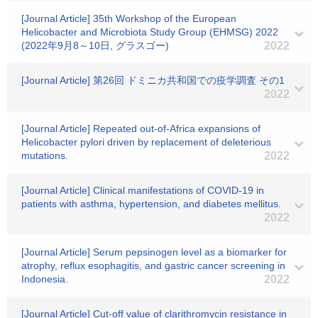
[Journal Article] 35th Workshop of the European
Helicobacter and Microbiota Study Group (EHMSG) 2022
(2022年9月8～10日, グラスゴー)
2022
[Journal Article] 第26回 ドミニカ共和国での疫学調査 その1
2022
[Journal Article] Repeated out-of-Africa expansions of
Helicobacter pylori driven by replacement of deleterious
mutations.
2022
[Journal Article] Clinical manifestations of COVID-19 in
patients with asthma, hypertension, and diabetes mellitus.
2022
[Journal Article] Serum pepsinogen level as a biomarker for
atrophy, reflux esophagitis, and gastric cancer screening in
Indonesia.
2022
[Journal Article] Cut-off value of clarithromycin resistance in