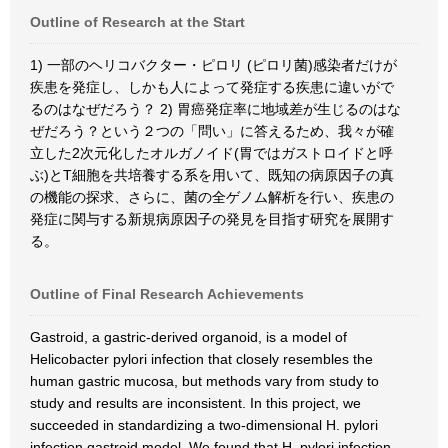
Outline of Research at the Start
1) 一部のヘリコバクター・ピロリ (ピロリ菌)感染者だけが
疾患を発症し、しかも人によって発症する疾患に違いがで
るのはなぜだろう？ 2) 胃癌発症率に地域差が生じるのはな
ぜだろう？という２つの「問い」に答えるため、我々が確
立した2次元化したオルガノイド(胃ではガストロイドと呼
ぶ)とT細胞を共培養する系を用いて、既知の病原因子の真
の機能の探求、さらに、菌の全ゲノム解析を行い、疾患の
発症に関与する新規病原因子の発見を目指す研究を展開す
る。
Outline of Final Research Achievements
Gastroid, a gastric-derived organoid, is a model of
Helicobacter pylori infection that closely resembles the
human gastric mucosa, but methods vary from study to
study and results are inconsistent. In this project, we
succeeded in standardizing a two-dimensional H. pylori
infection gastroid model. We found that H. pylori infection