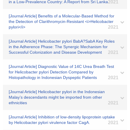
in a Low-Prevalence Country: A Report from Sri Lanka
2021
[Journal Article] Benefits of a Molecular-Based Method for
the Detection of Clarithromycin-Resistant <i>Helicobacter
pylori</i>
2021
[Journal Article] Helicobacter pylori BabA?SabA Key Roles
in the Adherence Phase: The Synergic Mechanism for
Successful Colonization and Disease Development
2021
[Journal Article] Diagnostic Value of 14C Urea Breath Test
for Helicobacter pylori Detection Compared by
Histopathology in Indonesian Dyspeptic Patients
2021
[Journal Article] Helicobacter pylori in the Indonesian
Malay’s descendants might be imported from other
ethnicities
2021
[Journal Article] Inhibition of low-density lipoprotein uptake
by Helicobacter pylori virulence factor CagA.
2021