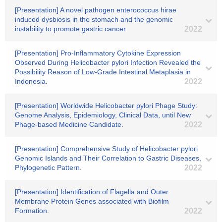
[Presentation] A novel pathogen enterococcus hirae
induced dysbiosis in the stomach and the genomic
instability to promote gastric cancer.
2022
[Presentation] Pro-Inflammatory Cytokine Expression
Observed During Helicobacter pylori Infection Revealed the
Possibility Reason of Low-Grade Intestinal Metaplasia in
Indonesia.
2022
[Presentation] Worldwide Helicobacter pylori Phage Study:
Genome Analysis, Epidemiology, Clinical Data, until New
Phage-based Medicine Candidate.
2022
[Presentation] Comprehensive Study of Helicobacter pylori
Genomic Islands and Their Correlation to Gastric Diseases,
Phylogenetic Pattern.
2022
[Presentation] Identification of Flagella and Outer
Membrane Protein Genes associated with Biofilm
Formation.
2022