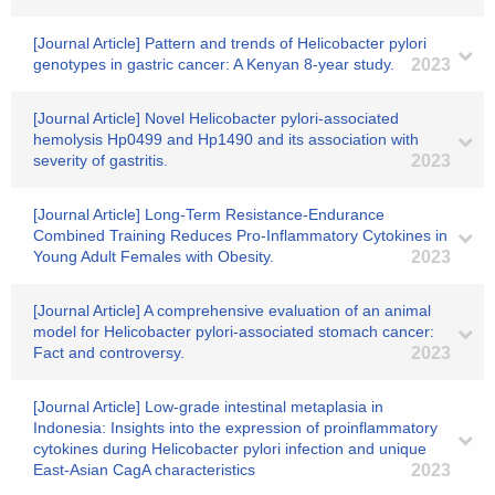
[Journal Article] Pattern and trends of Helicobacter pylori
genotypes in gastric cancer: A Kenyan 8-year study.
2023
[Journal Article] Novel Helicobacter pylori-associated
hemolysis Hp0499 and Hp1490 and its association with
severity of gastritis.
2023
[Journal Article] Long-Term Resistance-Endurance
Combined Training Reduces Pro-Inflammatory Cytokines in
Young Adult Females with Obesity.
2023
[Journal Article] A comprehensive evaluation of an animal
model for Helicobacter pylori‐associated stomach cancer:
Fact and controversy.
2023
[Journal Article] Low-grade intestinal metaplasia in
Indonesia: Insights into the expression of proinflammatory
cytokines during Helicobacter pylori infection and unique
East-Asian CagA characteristics
2023