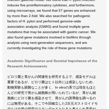
induces five proinflammatory cytokines, and furthermore,
using microarrays, we found that 57 genes are enhanced
by more than 2-fold. We also searched for pathogenic
factors of H. pylori and performed genome-wide
association analysis (GWAS) and found multiple gene
mutations that may be associated with gastric cancer. We
also found gene mutations involved in biofilms through
analysis using next-generation sequencers, and are
currently investigating the role of these gene mutations.
Academic Significance and Societal Importance of the
Research Achievements
ピロリ菌と胃がんの関連性を研究する上で、感染モデルは
重要であるが、ピロリ菌はヒト以外には感染しないため、
動物実験も困難なことが多く、In vitroの系では現在もほと
んどの研究で胃がん細胞株が用いられているが、胃がん細
胞株にピロリ菌を感染させて、胃がんの誘導能を調べるの
には無理がある。そこで今回確立した2次元ガストロイドモ
デルは今後の研究のスタンダードとなると考えられ意義が