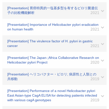
[Presentation] 胃癌特異的一塩基多型を有するピロリ菌遺伝
子の比較機能解析
2021
[Presentation] Importance of Helicobacter pylori eradication
on human health
2021
[Presentation] The virulence factor of H. pylori in gastric
cancer
2021
[Presentation] The Japan-;Africa Collaborative Research on
Helicobacter pylori Project
2020
[Presentation] ヘリコバクター・ピロリ; 病原性と人類との
共移動
2019
[Presentation] Performance of a novel Helicobacter pylori
East Asian-type CagA ELISA for detecting patients infected
with various cagA genotypes
2019