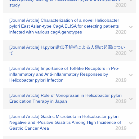
study
2020
[Journal Article] Characterization of a novel Helicobacter
pylori East Asian-type CagA ELISA for detecting patients
infected with various cagA genotypes
2020
[Journal Article] H.pylori遺伝子解析による人類の起源につい
て
2020
[Journal Article] Importance of Toll-like Receptors in Pro-
inflammatory and Anti-inflammatory Responses by
Helicobacter pylori Infection
2019
[Journal Article] Role of Vonoprazan in Helicobacter pylori
Eradication Therapy in Japan
2019
[Journal Article] Gastric Microbiota in Helicobacter pylori-
Negative and -Positive Gastritis Among High Incidence of
Gastric Cancer Area
2019