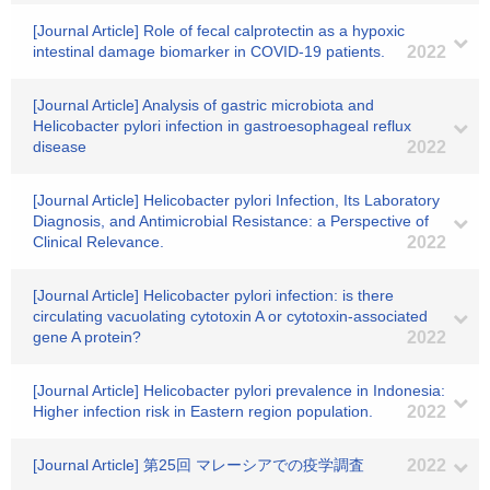
[Journal Article] Role of fecal calprotectin as a hypoxic
intestinal damage biomarker in COVID-19 patients.
2022
[Journal Article] Analysis of gastric microbiota and
Helicobacter pylori infection in gastroesophageal reflux
disease
2022
[Journal Article] Helicobacter pylori Infection, Its Laboratory
Diagnosis, and Antimicrobial Resistance: a Perspective of
Clinical Relevance.
2022
[Journal Article] Helicobacter pylori infection: is there
circulating vacuolating cytotoxin A or cytotoxin-associated
gene A protein?
2022
[Journal Article] Helicobacter pylori prevalence in Indonesia:
Higher infection risk in Eastern region population.
2022
[Journal Article] 第25回 マレーシアでの疫学調査
2022