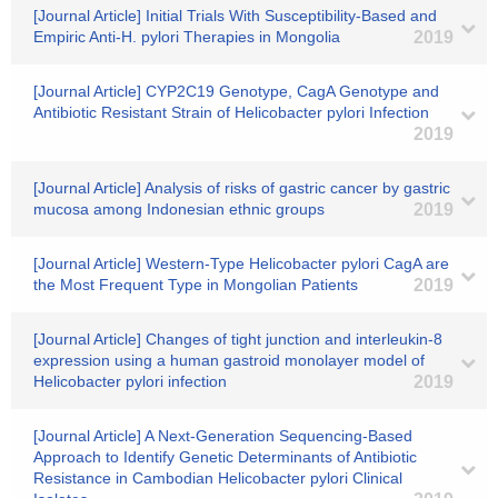
[Journal Article] Initial Trials With Susceptibility-Based and
Empiric Anti-H. pylori Therapies in Mongolia
2019
[Journal Article] CYP2C19 Genotype, CagA Genotype and
Antibiotic Resistant Strain of Helicobacter pylori Infection
2019
[Journal Article] Analysis of risks of gastric cancer by gastric
mucosa among Indonesian ethnic groups
2019
[Journal Article] Western-Type Helicobacter pylori CagA are
the Most Frequent Type in Mongolian Patients
2019
[Journal Article] Changes of tight junction and interleukin‐8
expression using a human gastroid monolayer model of
Helicobacter pylori infection
2019
[Journal Article] A Next-Generation Sequencing-Based
Approach to Identify Genetic Determinants of Antibiotic
Resistance in Cambodian Helicobacter pylori Clinical