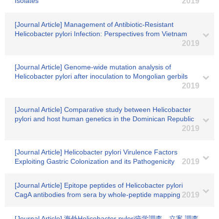
Isolates
2019
[Journal Article] Management of Antibiotic-Resistant
Helicobacter pylori Infection: Perspectives from Vietnam
2019
[Journal Article] Genome-wide mutation analysis of
Helicobacter pylori after inoculation to Mongolian gerbils
2019
[Journal Article] Comparative study between Helicobacter
pylori and host human genetics in the Dominican Republic
2019
[Journal Article] Helicobacter pylori Virulence Factors
Exploiting Gastric Colonization and its Pathogenicity
2019
[Journal Article] Epitope peptides of Helicobacter pylori
CagA antibodies from sera by whole-peptide mapping
2019
[Journal Article] 海外Helicobacter pylori疫学調査―立案,調査