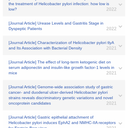
the treatment of Helicobacter pylori infection: how low is
low?
2022
[Journal Article] Urease Levels and Gastritis Stage in
Dyspeptic Patients
2022
[Journal Article] Characterization of Helicobacter pylori tlyA
and Its Association with Bacterial Density
2021
[Journal Article] The effect of long-term ketogenic diet on
serum adiponectin and insulin-like growth factor-1 levels in
mice
2021
[Journal Article] Genome-wide association study of gastric
cancer- and duodenal ulcer-derived Helicobacter pylori
strains reveals discriminatory genetic variations and novel
oncoprotein candidates
2021
[Journal Article] Gastric epithelial attachment of
Helicobacter pylori induces EphA2 and NMHC‐IIA receptors