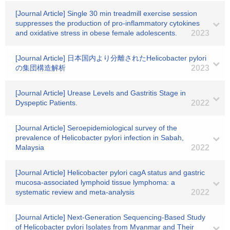
[Journal Article] Single 30 min treadmill exercise session
suppresses the production of pro-inflammatory cytokines
and oxidative stress in obese female adolescents.
2023
[Journal Article] 日本国内より分離されたHelicobacter pylori
の集団構造解析
2023
[Journal Article] Urease Levels and Gastritis Stage in
Dyspeptic Patients.
2022
[Journal Article] Seroepidemiological survey of the
prevalence of Helicobacter pylori infection in Sabah,
Malaysia
2022
[Journal Article] Helicobacter pylori cagA status and gastric
mucosa-associated lymphoid tissue lymphoma: a
systematic review and meta-analysis
2022
[Journal Article] Next-Generation Sequencing-Based Study
of Helicobacter pylori Isolates from Myanmar and Their