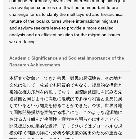
comprise enormously diversified interests and opinions just
as developed countries do. It will be an important future
challenge for us to clarify the multilayered and hierarchical
nature of the local cultures where international migrants
and asylum-seekers leave to provide a more detailed
analysis and an efficient solution for the migration issues
we are facing.
Academic Significance and Societal Importance of the
Research Achievements
本研究が対象としてきた移民・難民の起源地も、その地方
文化は決して一枚岩でも同質的でもなく、複層的な構造と
複雑な権力序列を内包しており、国際開発援助を試みる先
進諸国と同じように高度に混成的で多様な利害と意見に満
ちているという知見を得ることができた。今後、世界各地
で国際開発援助を実施する場合にも、このような起源地に
おける入り組んだ複層性・権力性を明らかにすることが、
開発援助の効果的な遂行、そしてひいてはグローバルな規
模の移民問題の詳細な分析や解決策の案出のための重要な