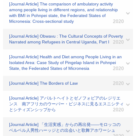
[Journal Article] The comparison of ambulatory activity
among people living in different regions, and relationship
with BMI in Pohnpei state, the Federated States of
Micronesia: Cross-sectional study
2020
[Journal Article] Obwavu : The Cultural Concepts of Poverty
Narrated among Refugees in Central Uganda, Part I
2020
[Journal Article] Health and Diet among People Living in an
Isolated Area: Case Study of Pingelap Island in Pohnpei
State, the Federated States of Micronesia
2020
[Journal Article] The Borders of Law
2020
[Journal Article] アパルトヘイトとゼノフォビアのレジリエ
ンス 南アフリカのウーバー・ビジネスに見るエスニシティ
とシティズンシップから
2020
[Journal Article] 「生活実感」からの再出発――モロッコの
ベルベル人男性ハーッジとの出会いと歌舞アホワーシュ