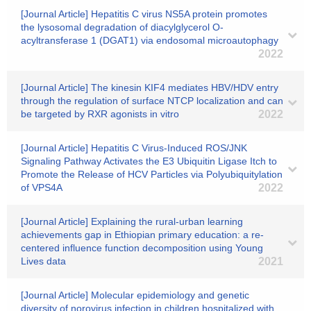
[Journal Article] Hepatitis C virus NS5A protein promotes
the lysosomal degradation of diacylglycerol O-
acyltransferase 1 (DGAT1) via endosomal microautophagy
2022
[Journal Article] The kinesin KIF4 mediates HBV/HDV entry
through the regulation of surface NTCP localization and can
be targeted by RXR agonists in vitro
2022
[Journal Article] Hepatitis C Virus-Induced ROS/JNK
Signaling Pathway Activates the E3 Ubiquitin Ligase Itch to
Promote the Release of HCV Particles via Polyubiquitylation
of VPS4A
2022
[Journal Article] Explaining the rural-urban learning
achievements gap in Ethiopian primary education: a re-
centered influence function decomposition using Young
Lives data
2021
[Journal Article] Molecular epidemiology and genetic
diversity of norovirus infection in children hospitalized with