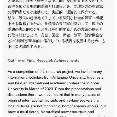
と総称し、移民・難民となる可能性をかかえる人々の生活
条件をめぐる現実的課題と打開策とを、文理双方の多領域
の専門家たちが連携して、実証的・理論的に探究する。
移民・難民の起源地で生じている深刻な社会的障害・機能
不全を緩和するため、多領域の専門家が協力して、現下の
課題の実証的な分析とそれを打開するための方策の探究と
に取り組むことは、安全、医療・保健、教育、就労機会な
どの“福利”が世界的に偏在している状況を改善するためにも
不可欠の課題である。
Outline of Final Research Achievements
As a completion of this research project, we invited many
international scholars from Airlangga University, Indonesia,
and held an international academic conference in Kobe
University in March of 2023. From the presentations and
discussions there, we have learnt that in many places of
origin of international migrants and asylum-seekers the
local cultures are not monolithic, homogeneous wholes, but
have a multi-tiered, hierarchical power structure and