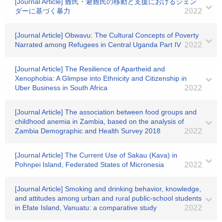
[Journal Article] 難民・避難民の移動と支援におけるジェン
ダーに基づく暴力
2022
[Journal Article] Obwavu: The Cultural Concepts of Poverty
Narrated among Refugees in Central Uganda Part IV
2022
[Journal Article] The Resilience of Apartheid and
Xenophobia: A Glimpse into Ethnicity and Citizenship in
Uber Business in South Africa
2022
[Journal Article] The association between food groups and
childhood anemia in Zambia, based on the analysis of
Zambia Demographic and Health Survey 2018
2022
[Journal Article] The Current Use of Sakau (Kava) in
Pohnpei Island, Federated States of Micronesia
2022
[Journal Article] Smoking and drinking behavior, knowledge,
and attitudes among urban and rural public-school students
in Efate Island, Vanuatu: a comparative study
2022