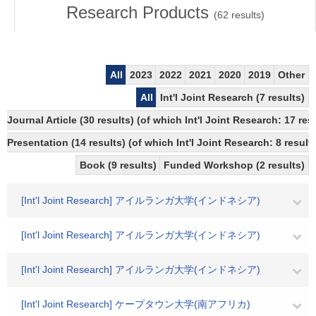
Research Products
(
62
results)
All
2023
2022
2021
2020
2019
Other
All
Int'l Joint Research (7 results)
Journal Article (30 results) (of which Int'l Joint Research: 17 r
Presentation (14 results) (of which Int'l Joint Research: 8 results
Book (9 results)
Funded Workshop (2 results)
[Int'l Joint Research] アイルランガ大学(インドネシア)
[Int'l Joint Research] アイルランガ大学(インドネシア)
[Int'l Joint Research] アイルランガ大学(インドネシア)
[Int'l Joint Research] ケープタウン大学(南アフリカ)