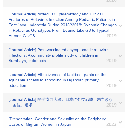
2020
[Journal Article] Molecular Epidemiology and Clinical
Features of Rotavirus Infection Among Pediatric Patients in
East Java, Indonesia During 2015?2018: Dynamic Changes
in Rotavirus Genotypes From Equine-Like G3 to Typical
Human G1/G3
2019
[Journal Article] Post-vaccinated asymptomatic rotavirus
infections: A community profile study of children in
Surabaya, Indonesia
2019
[Journal Article] Effectiveness of facilities grants on the
equitable access to schooling in Ugandan primary
education
2019
[Journal Article] 開発協力大綱と日本の外交戦略 : 内向きな
「国益」追求
2019
[Presentation] Gender and Sexuality on the Periphery:
Cases of Migrant Women in Japan
2023