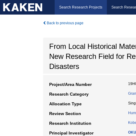
Search Research Projects
Search Resear
Back to previous page
From Local Historical Mater
New Research Field for Res
Disasters
19H
Project/Area Number
Gran
Research Category
Sing
Allocation Type
Huma
Review Section
Kobe
Research Institution
OKU
Principal Investigator