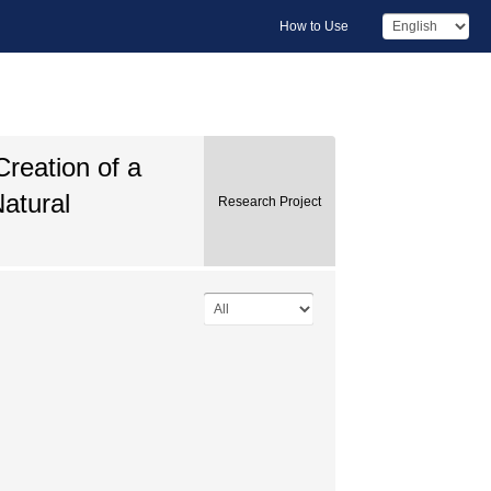
How to Use
Creation of a
atural
Research Project