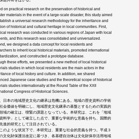
課題共有をはかる。
d on practical research on the preservation of historical and
ter materials in the event of a large-scale disaster, this study aimed
stablish a universal research methodology for the inheritance and
ion of historical and cultural heritage in local communities. First,
tical research was conducted in various regions of Japan with local
dents, and this research was consolidated and universalized.
nd, we designed a data concept for local residents and
rchers to inherit local historical materials, promoted international
dardization, and constructed a prototype database.
ugh these efforts, we presented a new method of local historical
rials studies in which local residents are the main actors in the
itance of local history and culture. In addition, we shared
nced Japanese case studies and the theoretical scope of historical
rials studies internationally at the Round Table of the XXII
rnational Congress of Historical Sciences.
、日本の地域歴史文化の継承は危機にある。地域の歴史資料の学術
社会価値を明確にし、地域歴史文化継承の基盤とするための実践的
領域の確立は、喫緊の課題となっている。本研究は、これを「地域
資料学」として確立した点で、重要な学術的な意義を持ち、国際的
先進的研究として注目されている。
このような状況下で、本研究は、重要な社会的意義を持つ。平成３
の文化財保護法改定に基づき、各基礎自治体は文化財保存活用地域