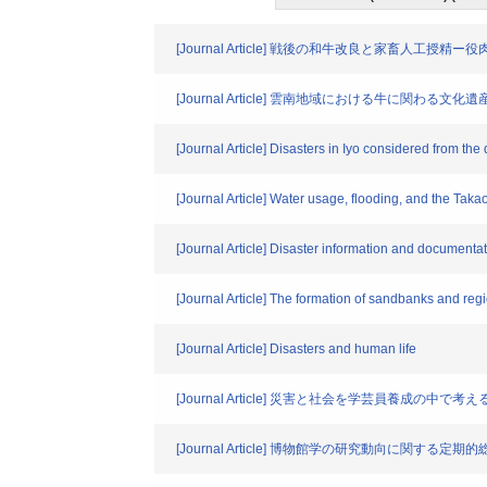
[Journal Article] 戦後の和牛改良と家畜人工授
[Journal Article] 雲南地域における牛に関わる文化遺
[Journal Article] Disasters in Iyo considered from th
[Journal Article] Water usage, flooding, and the Tak
[Journal Article] Disaster information and documentat
[Journal Article] The formation of sandbanks and reg
[Journal Article] Disasters and human life
[Journal Article] 災害と社会を学芸員養
[Journal Article] 博物館学の研究動向に関す