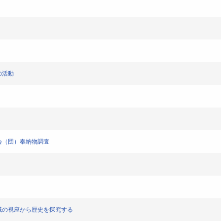
トの活動
・青年会（団）奉納物調査
武術―地域の視座から歴史を探究する