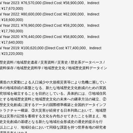
al Year 2023: ¥76,570,000 (Direct Cost: ¥58,900,000、Indirect
: ¥17,670,000)
al Year 2022: ¥80,600,000 (Direct Cost: ¥62,000,000、Indirect
: ¥18,600,000)
al Year 2021: ¥76,960,000 (Direct Cost: ¥59,200,000、Indirect
: ¥17,760,000)
al Year 2020: ¥76,440,000 (Direct Cost: ¥58,800,000、Indirect
: ¥17,640,000)
al Year 2019: ¥100,620,000 (Direct Cost: ¥77,400,000、Indirect
: ¥23,220,000)
歴史資料 / 地域歴史遺産 / 災害資料 / 災害史 / 歴史系データベース /
資料保存 / 地域歴史資料学 / 地域歴史文化 / 地域歴史資料データイン
構造の大変動による人口減少や大規模災害等により危機に瀕してい
本の地域存続の基盤となる、新たな地域歴史文化創成のための実践
究領域を確立することを目的としている。具体的には、①地域住民
とする地域歴史資料と地域歴史文化の未来への継承方法の確立、②
歴史文化創成に資するデータの国際標準構築と全国的データインフ
トラクチャー構築、③大災害が続発する日本列島において、地域歴
化は災害の記憶を蓄積する文化を内包させてきたことを踏まえ、地
史文化創成の基礎となる新たな地域社会形成史の通史的提示を行
以上により、地域社会において同様な課題を持つ世界各地の研究者