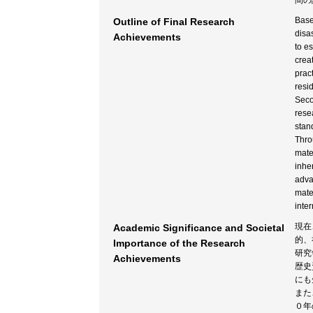
間の
Base
Outline of Final Research
disas
Achievements
to e
creat
prac
resi
Seco
resea
stan
Thro
mate
inher
adva
mate
inte
現在
Academic Significance and Societal
的、
Importance of the Research
研究
Achievements
歴史
にも
また
０年