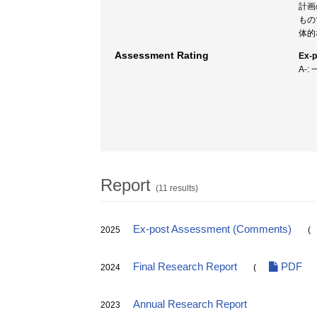
計画
もの
体的
Assessment Rating
Ex-
A-
Report
(11 results)
Ex-post Assessment (Comments)
2025
(
Final Research Report
PDF
2024
(
Annual Research Report
2023