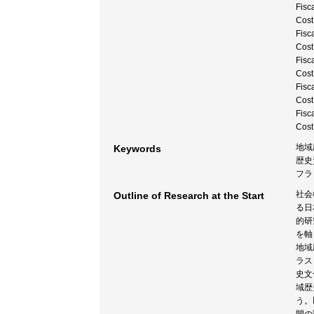
Fisc
Cost
Fisc
Cost
Fisc
Cost
Fisc
Cost
Fisc
Cost
地域
Keywords
歴史
フラ
社会
Outline of Research at the Start
る日
的研
を軸
地域
ラス
史文
域歴
う。