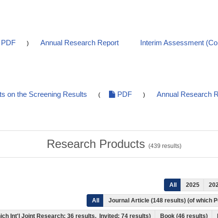
PDF
Annual Research Report
Interim Assessment (C
)
 on the Screening Results
PDF
Annual Research R
(
)
Research Products
(
439
results)
All
2025
20
All
Journal Article (148 results) (of which
ich Int'l Joint Research: 36 results, Invited: 74 results)
Book (46 results)