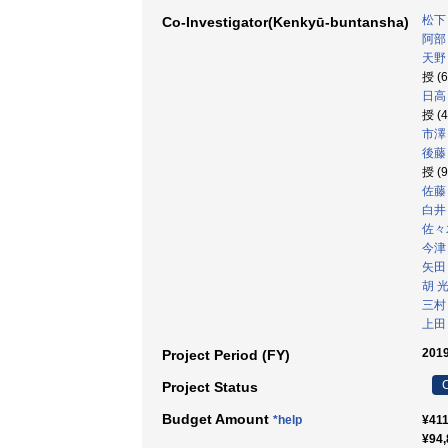
松下
Co-Investigator(Kenkyū-buntansha)
阿部
天野
授 (
日高
授 (
市澤
後藤
授 (
佐藤
白井
佐々
今津
矢田
胡 
三村
上田
2019
Project Period (FY)
C
Project Status
Budget Amount
*help
¥411
¥94,