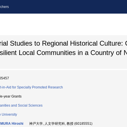
chers
ial Studies to Regional Historical Culture: 
ilient Local Communities in a Country of N
05457
t-in-Aid for Specially Promoted Research
le-year Grants
nities and Social Sciences
 University
MURA Hiroshi
神戸大学, 人文学研究科, 教授 (60185551)