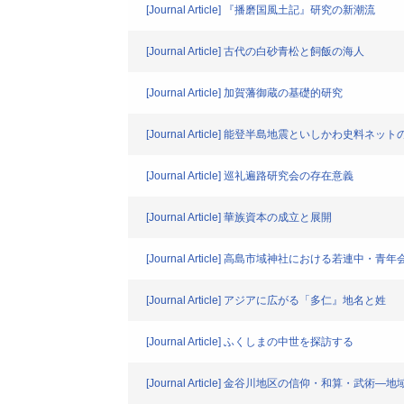
[Journal Article] 『播磨国風土記』研究の新潮流
[Journal Article] 古代の白砂青松と飼飯の海人
[Journal Article] 加賀藩御蔵の基礎的研究
[Journal Article] 能登半島地震といしかわ史料ネッ
[Journal Article] 巡礼遍路研究会の存在意義
[Journal Article] 華族資本の成立と展開
[Journal Article] 高島市域神社における若連中
[Journal Article] アジアに広がる「多仁』地名と姓
[Journal Article] ふくしまの中世を探訪する
[Journal Article] 金谷川地区の信仰・和算・