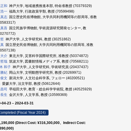
 正和
神戸大学, 地域連携推進本部, 特命准教授 (70379329)
 浩一
福島大学, 行政政策学類, 教授 (70599498)
 真志
国立歴史民俗博物館, 大学共同利用機関等の部局等, 准教
60583317)
 真吾
国立民族学博物館, 学術資源研究開発センター, 教
40270772)
 哲
神戸大学, 人文学研究科, 教授 (30251862)
 真
国立歴史民俗博物館, 大学共同利用機関等の部局等, 准教
90507138)
 大介
東北大学, 災害科学国際研究所, 准教授 (50374872)
 哲哉
筑波大学, 図書館情報メディア系, 教授 (70568211)
木 和子
神戸大学, 人文学研究科, 学術研究員 (20437437)
 勝紀
岡山大学, 文明動態学研究所, 教授 (20269971)
 俊文
新潟大学, 人文社会科学系, フェロー (40200521)
光
愛媛大学, 法文学部, 教授 (50612644)
 昌司
早稲田大学, 教育・総合科学学術院, 教授 (40525929)
 長生
金沢大学, 人文学系, 教授 (10599369)
-04-23 – 2024-03-31
ompleted (Fiscal Year 2024)
,190,000 (Direct Cost: ¥316,300,000、Indirect Cost:
890,000)