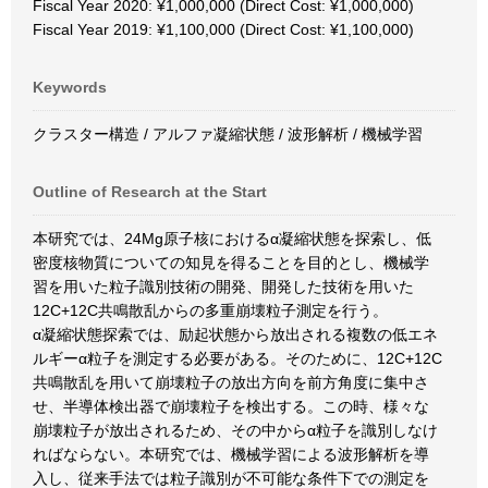
Fiscal Year 2020: ¥1,000,000 (Direct Cost: ¥1,000,000)
Fiscal Year 2019: ¥1,100,000 (Direct Cost: ¥1,100,000)
Keywords
クラスター構造 / アルファ凝縮状態 / 波形解析 / 機械学習
Outline of Research at the Start
本研究では、24Mg原子核におけるα凝縮状態を探索し、低
密度核物質についての知見を得ることを目的とし、機械学
習を用いた粒子識別技術の開発、開発した技術を用いた
12C+12C共鳴散乱からの多重崩壊粒子測定を行う。
α凝縮状態探索では、励起状態から放出される複数の低エネ
ルギーα粒子を測定する必要がある。そのために、12C+12C
共鳴散乱を用いて崩壊粒子の放出方向を前方角度に集中さ
せ、半導体検出器で崩壊粒子を検出する。この時、様々な
崩壊粒子が放出されるため、その中からα粒子を識別しなけ
ればならない。本研究では、機械学習による波形解析を導
入し、従来手法では粒子識別が不可能な条件下での測定を