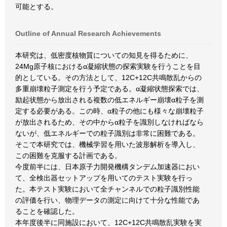
可能とする。
Outline of Annual Research Achievements
本研究は、低密度核物質についての知見を得るために、
24Mg原子核におけるα凝縮状態の探索実験を行うことを目
的としている。その方法として、12C+12C共鳴散乱からの
多重崩壊粒子測定を行う予定である。α凝縮状態探索では、
励起状態から放出される複数の低エネルギー崩壊α粒子を測
定する必要がある。この時、α粒子の他にも様々な崩壊粒子
が放出されるため、その中からα粒子を識別しなければなら
ないが、低エネルギーでの粒子識別は非常に困難である。
そこで本研究では、機械学習を用いた波形解析を導入し、
この困難を克服する計画である。
今度前半には、日本原子力開発機構タンデム加速器におい
て、全検出器セットアップを用いてのテスト実験を行っ
た。本テスト実験において全チャンネルでの粒子識別性能
の評価を行い、物理データの測定に向けて十分な性能であ
ることを確認した。
本年度後半に同施設において、12C+12C共鳴散乱実験を実