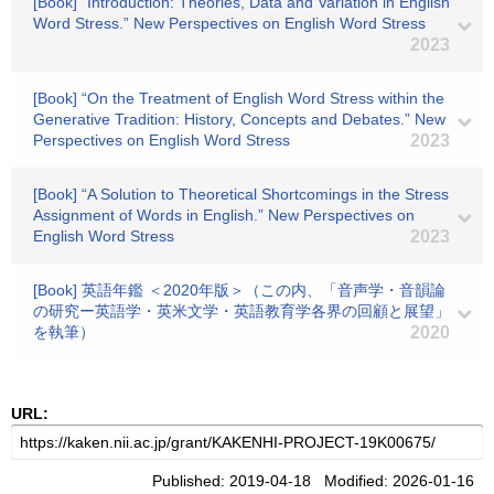
[Book] “Introduction: Theories, Data and Variation in English
Word Stress.” New Perspectives on English Word Stress
2023
[Book] “On the Treatment of English Word Stress within the
Generative Tradition: History, Concepts and Debates.” New
Perspectives on English Word Stress
2023
[Book] “A Solution to Theoretical Shortcomings in the Stress
Assignment of Words in English.” New Perspectives on
English Word Stress
2023
[Book] 英語年鑑 ＜2020年版＞（この内、「音声学・音韻論
の研究ー英語学・英米文学・英語教育学各界の回顧と展望」
を執筆）
2020
URL:
Published: 2019-04-18 Modified: 2026-01-16