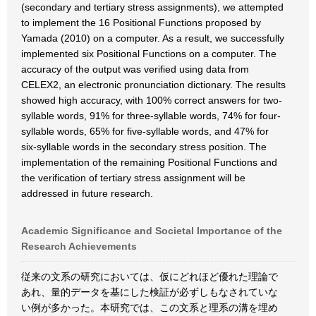
(secondary and tertiary stress assignments), we attempted
to implement the 16 Positional Functions proposed by
Yamada (2010) on a computer. As a result, we successfully
implemented six Positional Functions on a computer. The
accuracy of the output was verified using data from
CELEX2, an electronic pronunciation dictionary. The results
showed high accuracy, with 100% correct answers for two-
syllable words, 91% for three-syllable words, 74% for four-
syllable words, 65% for five-syllable words, and 47% for
six-syllable words in the secondary stress position. The
implementation of the remaining Positional Functions and
the verification of tertiary stress assignment will be
addressed in future research.
Academic Significance and Societal Importance of the
Research Achievements
従来の文系の研究においては、仮にどれほど優れた理論で
あれ、量的データを基にした検証が必ずしもなされていな
い例が多かった。本研究では、この文系と理系の溝を埋め