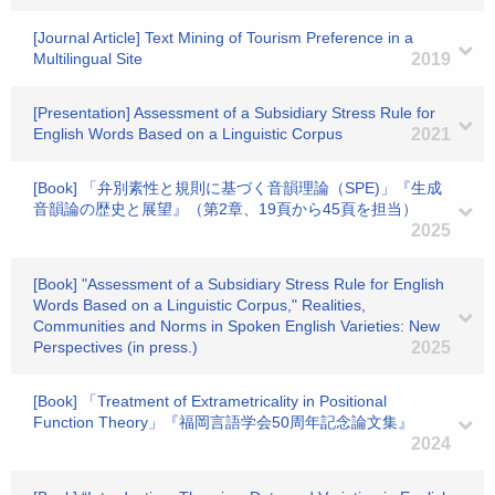
[Journal Article] Text Mining of Tourism Preference in a
Multilingual Site
2019
[Presentation] Assessment of a Subsidiary Stress Rule for
English Words Based on a Linguistic Corpus
2021
[Book] 「弁別素性と規則に基づく音韻理論（SPE)」『生成
音韻論の歴史と展望』（第2章、19頁から45頁を担当）
2025
[Book] "Assessment of a Subsidiary Stress Rule for English
Words Based on a Linguistic Corpus," Realities,
Communities and Norms in Spoken English Varieties: New
Perspectives (in press.)
2025
[Book] 「Treatment of Extrametricality in Positional
Function Theory」『福岡言語学会50周年記念論文集』
2024