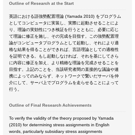
Outline of Research at the Start
英語における語強勢配置理論 (Yamada 2010) をプログラム
としてコンピュータに実装し、実際に起動させることによ
り、理論の実効性につき検証を行うとともに、必要に応じ
て理論に修正を施し、その完成を目指す。この強勢配置理
論がコンピュータプログラムとして起動し、それにより適
格な結果を得ることができれば、言語理論としての適格性
を証明できる。もし起動しなければ、それを基にしてさら
に内容に修正を加え、より精緻な理論を完成させることを
目指す。上記のことを、当該研究者間の直接的な議論や連
携によってのみならず、ネットワークで繋いだサーバを仲
介にして、サーバ上でプログラムを走らせることによって
行う。
Outline of Final Research Achievements
To verify the validity of the theory proposed by Yamada
(2010) for determining stress assignments in English
words, particularly subsidiary stress assignments