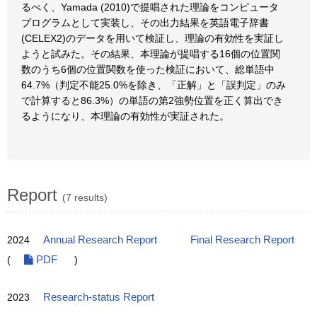
るべく、Yamada (2010)で提唱された理論をコンピュータ
プログラムとして実装し、その出力結果を英語電子辞書
(CELEX2)のデータを用いて検証し、理論の有効性を実証し
ようと試みた。その結果、本理論が提唱する16個の位置関
数のうち6個の位置関数を使った検証において、総単語中
64.7%（判定不能25.0%を除き、「正解」と「誤判定」のみ
で計算すると86.3%）の単語の第2強勢位置を正く算出でき
るようになり、本理論の有効性が実証された。
Report
(7 results)
2024
Annual Research Report
Final Research Report
(
PDF
)
2023
Research-status Report