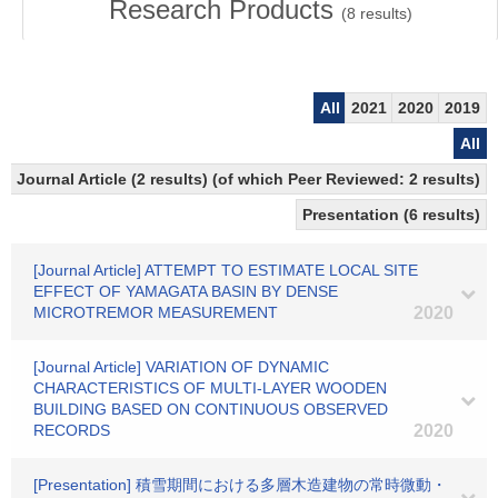
Research Products
(
8
results)
All
2021
2020
2019
All
Journal Article (2 results) (of which Peer Reviewed: 2 results)
Presentation (6 results)
[Journal Article] ATTEMPT TO ESTIMATE LOCAL SITE
EFFECT OF YAMAGATA BASIN BY DENSE
MICROTREMOR MEASUREMENT
2020
[Journal Article] VARIATION OF DYNAMIC
CHARACTERISTICS OF MULTI-LAYER WOODEN
BUILDING BASED ON CONTINUOUS OBSERVED
RECORDS
2020
[Presentation] 積雪期間における多層木造建物の常時微動・