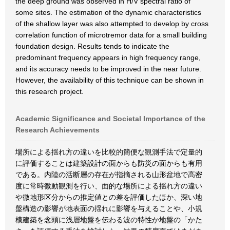
the deep ground was observed in H/V spectral ratio of
some sites. The estimation of the dynamic characteristics
of the shallow layer was also attempted to develop by cross
correlation function of microtremor data for a small building
foundation design. Results tends to indicate the
predominant frequency appears in high frequency range,
and its accuracy needs to be improved in the near future.
However, the availability of this technique can be shown in
this research project.
Academic Significance and Societal Importance of the
Research Achievements
場所による揺れ方の違いを比較的簡便な観測手法で定量的
に評価することは建築設計の面からも防災の面からも有用
である。内陸の活断層の存在が指摘される山形盆地で高密
度に常時微動観測を行い、面的な場所による揺れ方の違い
や微地形区分からの推定値との差を評価したほか、深い地
盤構造の影響が地表面の揺れに影響を与えることや、小規
模建築を念頭に浅層地盤を伝わる波の特性か地盤の「かた