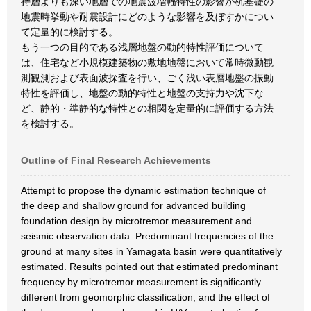
持層よりも深い地層での地震波増幅特性の影響が杭基礎の
地震時挙動や耐震設計にどのような影響を及ぼすかについ
て定量的に検討する。
もう一つの目的である浅層地盤の動的特性評価について
は、住宅など小規模建築物の敷地地盤において常時微動観
測観測および表面波探査を行い、ごく浅い表層地盤の振動
特性を評価し、地盤の動的特性と地盤の支持力や沈下な
ど、静的・準静的な特性との相関を定量的に評価する方法
を検討する。
Outline of Final Research Achievements
Attempt to propose the dynamic estimation technique of
the deep and shallow ground for advanced building
foundation design by microtremor measurement and
seismic observation data. Predominant frequencies of the
ground at many sites in Yamagata basin were quantitatively
estimated. Results pointed out that estimated predominant
frequency by microtremor measurement is significantly
different from geomorphic classification, and the effect of