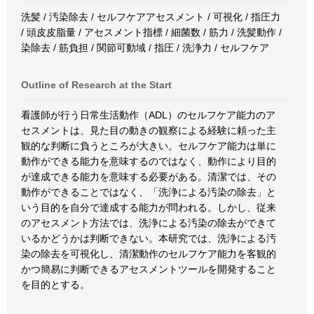
洗髪 / 汚染除去 / セルフケアアセスメント / 可視化 / 指圧力
/ 頭皮皮脂量 / アセスメント指標 / 細菌数 / 筋力 / 洗髪動作 /
染除去 / 筋負担 / 関節可動域 / 指圧 / 洗浄力 / セルフケア
Outline of Research at the Start
看護師が行う日常生活動作（ADL）のセルフケア能力のア
セスメントは、見た目の動きの観察による経験に頼った主
観的な判断に負うところが大きい。セルフケア能力は単に
動作ができる能力を意味するのではなく、動作により目的
が達成できる能力を意味する必要がある。清潔では、その
動作ができることではなく、「洗浄による汚染の除去」と
いう目的を自分で達成する能力が問われる。しかし、従来
のアセスメント方法では、洗浄による汚染の除去ができて
いるかどうかは判断できない。本研究では、洗浄による汚
染の除去を可視化し、清潔動作のセルフケア能力を客観的
かつ簡易に判断できるアセスメントツールを開発すること
を目的とする。