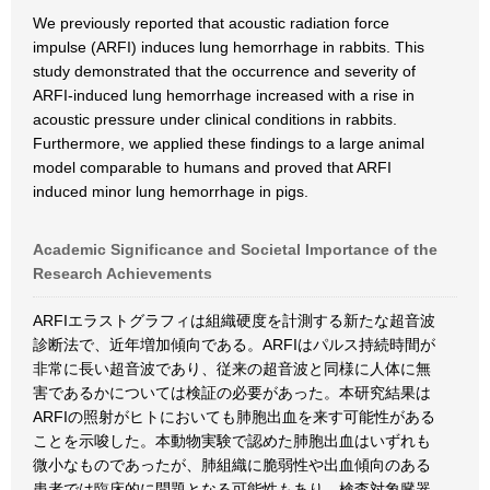
We previously reported that acoustic radiation force
impulse (ARFI) induces lung hemorrhage in rabbits. This
study demonstrated that the occurrence and severity of
ARFI-induced lung hemorrhage increased with a rise in
acoustic pressure under clinical conditions in rabbits.
Furthermore, we applied these findings to a large animal
model comparable to humans and proved that ARFI
induced minor lung hemorrhage in pigs.
Academic Significance and Societal Importance of the
Research Achievements
ARFIエラストグラフィは組織硬度を計測する新たな超音波
診断法で、近年増加傾向である。ARFIはパルス持続時間が
非常に長い超音波であり、従来の超音波と同様に人体に無
害であるかについては検証の必要があった。本研究結果は
ARFIの照射がヒトにおいても肺胞出血を来す可能性がある
ことを示唆した。本動物実験で認めた肺胞出血はいずれも
微小なものであったが、肺組織に脆弱性や出血傾向のある
患者では臨床的に問題となる可能性もあり、検査対象臓器