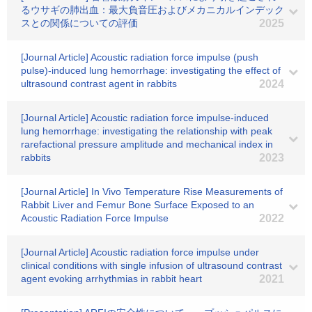
るウサギの肺出血：最大負音圧およびメカニカルインデック
スとの関係についての評価
2025
[Journal Article] Acoustic radiation force impulse (push
pulse)-induced lung hemorrhage: investigating the effect of
ultrasound contrast agent in rabbits
2024
[Journal Article] Acoustic radiation force impulse-induced
lung hemorrhage: investigating the relationship with peak
rarefactional pressure amplitude and mechanical index in
rabbits
2023
[Journal Article] In Vivo Temperature Rise Measurements of
Rabbit Liver and Femur Bone Surface Exposed to an
Acoustic Radiation Force Impulse
2022
[Journal Article] Acoustic radiation force impulse under
clinical conditions with single infusion of ultrasound contrast
agent evoking arrhythmias in rabbit heart
2021