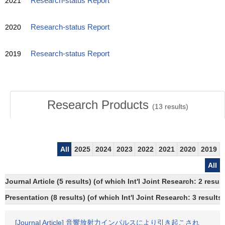
2021
Research-status Report
2020
Research-status Report
2019
Research-status Report
Research Products
(
13
results)
All
2025
2024
2023
2022
2021
2020
2019
All
Journal Article (5 results) (of which Int'l Joint Research: 2 res
Presentation (8 results) (of which Int'l Joint Research: 3 results)
[Journal Article] 音響放射力インパルスにより引き起こされ