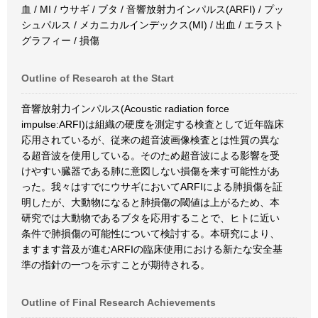
血 / MI / ウサギ / ブタ / 音響放射力インパルス(ARFI) / プッ
シュパルス / メカニカルインデックス(MI) / 出血 / エラスト
グラフィー / 損傷
Outline of Research at the Start
音響放射力インパルス(Acoustic radiation force
impulse:ARFI)は組織の硬度を測定する検査として近年臨床
応用されているが、従来の超音波画像検査とは性質の異な
る超音波を使用している。そのため超音波による影響を受
けやすい臓器である肺に意図しない損傷を来す可能性があ
った。我々はすでにウサギにおいてARFIによる肺損傷を証
明したが、大動物になると肺損傷の閾値は上がるため、本
研究では大動物であるブタを応用することで、ヒトに近い
条件で肺損傷の可能性について検討する。本研究により、
ますます普及が進むARFIの臨床使用における新たな安全基
準の指針の一つを示すことが期待される。
Outline of Final Research Achievements