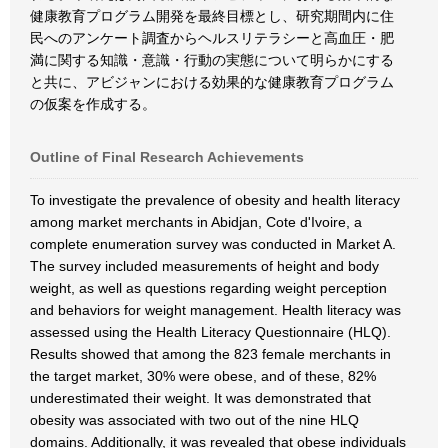
健康教育プログラム開発を最終目標とし、研究期間内に住
民へのアンケート調査からヘルスリテラシーと高血圧・肥
満に関する知識・意識・行動の実態について明らかにする
と共に、アビジャンにおける効果的な健康教育プログラム
の仮案を作成する。
Outline of Final Research Achievements
To investigate the prevalence of obesity and health literacy
among market merchants in Abidjan, Cote d'Ivoire, a
complete enumeration survey was conducted in Market A.
The survey included measurements of height and body
weight, as well as questions regarding weight perception
and behaviors for weight management. Health literacy was
assessed using the Health Literacy Questionnaire (HLQ).
Results showed that among the 823 female merchants in
the target market, 30% were obese, and of these, 82%
underestimated their weight. It was demonstrated that
obesity was associated with two out of the nine HLQ
domains. Additionally, it was revealed that obese individuals