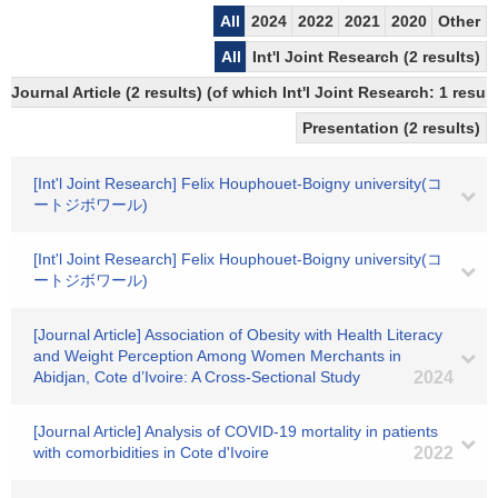
All
2024
2022
2021
2020
Other
All
Int'l Joint Research (2 results)
Journal Article (2 results) (of which Int'l Joint Research: 1 res
Presentation (2 results)
[Int'l Joint Research] Felix Houphouet-Boigny university(コ
ートジボワール)
[Int'l Joint Research] Felix Houphouet-Boigny university(コ
ートジボワール)
[Journal Article] Association of Obesity with Health Literacy
and Weight Perception Among Women Merchants in
Abidjan, Cote d’Ivoire: A Cross-Sectional Study
2024
[Journal Article] Analysis of COVID-19 mortality in patients
with comorbidities in Cote d'Ivoire
2022