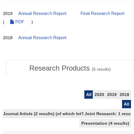
2019
Annual Research Report
Final Research Report
(
PDF
)
2018
Annual Research Report
Research Products
(
6
results)
All
2020
2019
2018
All
Journal Article (2 results) (of which Int'l Joint Research: 1 res
Presentation (4 results)