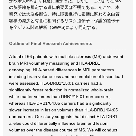
が欧米人MS より有意に速かった。しかし、このようなMS
の脳萎縮を規定する遺伝的要因は不明である。そこで、本
研究では大脳各部位、特に障害進行に密接に関わる灰白質
容積の減少と有意に相関するリスク遺伝子・保護的遺伝子
を全ゲノム関連解析（GWAS)により同定する。
Outline of Final Research Achievements
A total of 66 patients with multiple sclerosis (MS) underwent
brain MRI volumetry measuring and HLA-DRB1
genotyping. HLA-based differences in MRI parameters
including brain volume loss and accumulation of lesion load
were assessed. HLA-DRB1*15:01 carriers had a
significantly faster reduction in normalized whole-brain
white matter volumes than DRB1*15:01 non-carriers,
whereas HLA-DRB1*04:05 carriers had a significantly
slower increase in lesion volumes than HLA-DRB1*04:05
non-carriers. Our study suggests that distinct HLA-DRB1
alleles could differentially influence brain and lesion
volumes over the disease course of MS. We will conduct