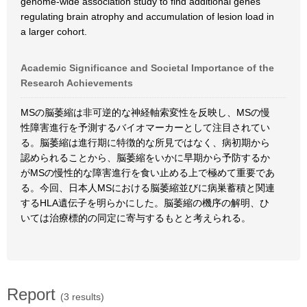
genome-wide association study to find additional genes
regulating brain atrophy and accumulation of lesion load in
a larger cohort.
Academic Significance and Societal Importance of the
Research Achievements
MSの脳萎縮は非可逆的な神経軸索変性を反映し、MSの慢
性障害進行を予測するバイオマーカーとして注目されてい
る。脳萎縮は進行期に特徴的な所見ではなく、病初期から
認められることから、脳萎縮をいかに早期から予防するか
がMSの慢性的な障害進行を食い止める上で極めて重要であ
る。今回、日本人MSにおける脳萎縮並びに病巣蓄積と関連
するHLA遺伝子を明らかにした。脳萎縮の機序の解明、ひ
いては治療標的の同定に寄与するもとと考えられる。
Report
(3 results)