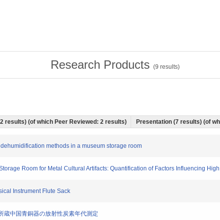
Research Products
(
9
results)
(2 results) (of which Peer Reviewed: 2 results)
Presentation (7 results) (of wh
ive dehumidification methods in a museum storage room
torage Room for Metal Cultural Artifacts: Quantification of Factors Influencing Hig
ical Instrument Flute Sack
合博物館所蔵中国青銅器の放射性炭素年代測定