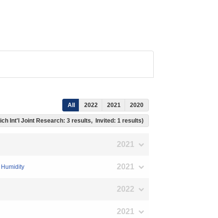
All
2022
2021
2020
ich Int'l Joint Research: 3 results, Invited: 1 results)
2021
2021
h Humidity
2022
2021