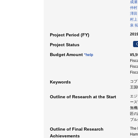
成瀬
仲村
澤田
村上
泉 
2019
Project Period (FY)
C
Project Status
Budget Amount
*help
¥5,5
Fisc
Fisc
Fisc
コプ
Keywords
王国
エジ
Outline of Research at the Start
ース
無機
匠の
ブル
The 
Outline of Final Research
Hama
Achievements