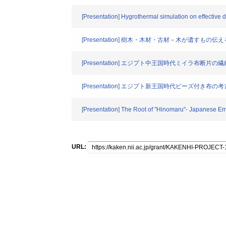
[Presentation] Hygrothermal simulation on effectiv
[Presentation] 樹木・木材・古材－木が遺すもの伝
[Presentation] エジプト中王国時代ミイラ布断片の
[Presentation] エジプト新王国時代ビーズ付き布の
[Presentation] The Root of "Hinomaru"- Japanese Em
URL: