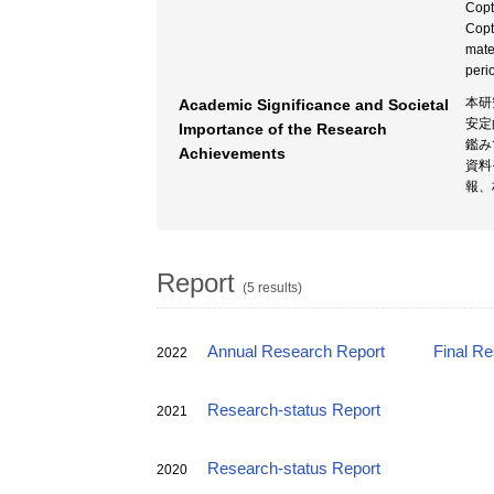
Copt
Copt
mate
peri
本研
Academic Significance and Societal
安定
Importance of the Research
鑑み
Achievements
資料
報、
Report
(5 results)
Annual Research Report
Final R
2022
Research-status Report
2021
Research-status Report
2020