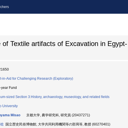
chers
of Textile artifacts of Excavation in Egypt
21650
t-in-Aid for Challenging Research (Exploratory)
i-year Fund
um-sized Section 3:History, archaeology, museology, and related fields
o University
oyama Misao
京都大学, 農学研究科, 研究員 (20437271)
 稔
国立歴史民俗博物館, 大学共同利用機関等の部局等, 教授 (60270401)