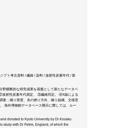
ジプト考古資料 / 繊維 / 染料 / 放射性炭素年代 / 新
の分野横断的な研究成果を基盤として新たなデータベ
②放射性炭素年代測定、 ③繊維同定。 ④X線による
項目調査：織り密度、糸の撚り方向、織り組織、文様意
る。 海外博物館データベース開示に際しては、ルー
。
 and donated to Kyoto University by Dr Kosaku
is study with Dr Petrie, England, of which the