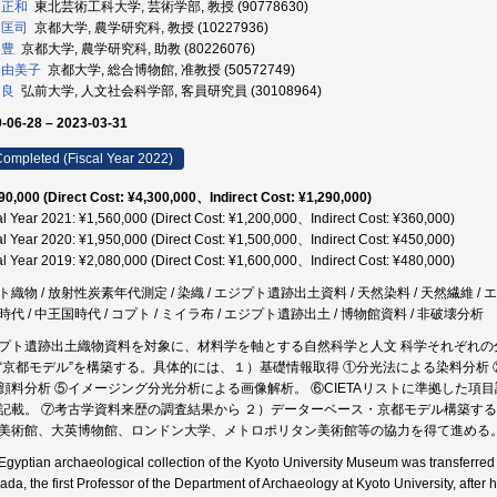
 正和
東北芸術工科大学, 芸術学部, 教授 (90778630)
 匡司
京都大学, 農学研究科, 教授 (10227936)
 豊
京都大学, 農学研究科, 助教 (80226076)
 由美子
京都大学, 総合博物館, 准教授 (50572749)
拓良
弘前大学, 人文社会科学部, 客員研究員 (30108964)
-06-28 – 2023-03-31
ompleted (Fiscal Year 2022)
90,000 (Direct Cost: ¥4,300,000、Indirect Cost: ¥1,290,000)
al Year 2021: ¥1,560,000 (Direct Cost: ¥1,200,000、Indirect Cost: ¥360,000)
al Year 2020: ¥1,950,000 (Direct Cost: ¥1,500,000、Indirect Cost: ¥450,000)
al Year 2019: ¥2,080,000 (Direct Cost: ¥1,600,000、Indirect Cost: ¥480,000)
ト織物 / 放射性炭素年代測定 / 染織 / エジプト遺跡出土資料 / 天然染料 / 天然繊維 / エ
時代 / 中王国時代 / コプト / ミイラ布 / エジプト遺跡出土 / 博物館資料 / 非破壊分析
プト遺跡出土織物資料を対象に、材料学を軸とする自然科学と人文 科学それぞれ
“京都モデル”を構築する。具体的には、１）基礎情報取得 ①分光法による染料分析 
顔料分析 ⑤イメージング分光分析による画像解析。 ⑥CIETAリストに準拠した
記載。 ⑦考古学資料来歴の調査結果から ２）データーベース・京都モデル構築す
美術館、大英博物館、ロンドン大学、メトロポリタン美術館等の協力を得て進める
Egyptian archaeological collection of the Kyoto University Museum was transferred
da, the first Professor of the Department of Archaeology at Kyoto University, after h