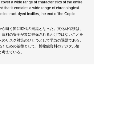
 cover a wide range of characteristics of the entire
ed that it contains a wide range of chronological
ntine rack-dyed textiles, the end of the Coptic
から瞬く間に時代の潮流となった。文化財保護は、
。資料の安全が常に担保されるわけではないことを
へのリスク対策のひとつとして早急の課題である。
拓くための基盤として、博物館資料のデジタル情
と考えている。