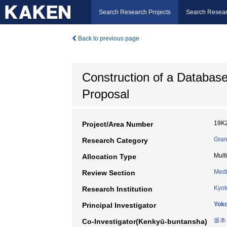
Search Research Projects
Search Resear
Back to previous page
Construction of a Database 
Proposal
19K
Project/Area Number
Gran
Research Category
Mult
Allocation Type
Medi
Review Section
Kyot
Research Institution
Yok
Principal Investigator
坂本
Co-Investigator(Kenkyū-buntansha)