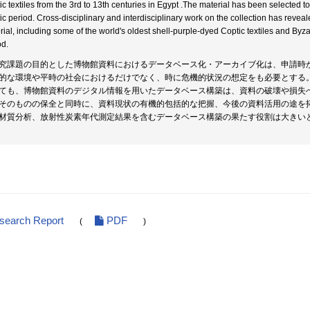
ic textiles from the 3rd to 13th centuries in Egypt .The material has been selected to
ic period. Cross-disciplinary and interdisciplinary work on the collection has reveal
rial, including some of the world's oldest shell-purple-dyed Coptic textiles and Byza
od.
究課題の目的とした博物館資料におけるデータベース化・アーカイブ化は、申請時
的な環境や平時の社会におけるだけでなく、時に危機的状況の想定をも必要とする
ても、博物館資料のデジタル情報を用いたデータベース構築は、資料の破壊や損失
そのものの保全と同時に、資料現状の有機的包括的な把握、今後の資料活用の途を
材質分析、放射性炭素年代測定結果を含むデータベース構築の果たす役割は大きい
esearch Report
PDF
(
)