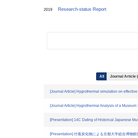
Research-status Report
2019
All
Journal Article 
[Journal Article] Hygrothermal simulation on effect
[Journal Article] Hygrothermal Analysis of a Museum S
[Presentation] 14C Dating of Historical Japanese Mus
[Presentation] 付着炭化物による京都大学総