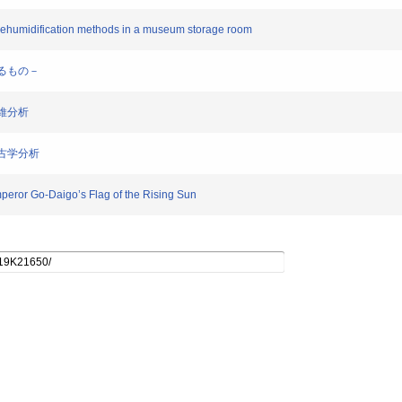
e dehumidification methods in a museum storage room
えるもの－
繊維分析
考古学分析
peror Go-Daigo’s Flag of the Rising Sun