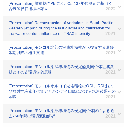
[Presentation] 堆積物のPb-210とCs-137年代測定に基づく
古気候代替指標の確立
2022
[Presentation] Reconstruction of variations in South Pacific
westerly jet path during the last glacial and calibration for
the water content influence of ITRAX intensity
2021
[Presentation] モンゴル北部の湖底堆積物から復元する最終
氷期以降の植生変遷
2021
[Presentation] モンゴル湖底堆積物の安定硫黄同位体組成変
動とその古環境学的意味
2021
[Presentation] モンゴルオルゴイ湖堆積物のOSL, IRSLおよ
び放射性炭素年代測定とハンガイ山脈における氷河後退への
示唆
2021
[Presentation] モンゴル湖沼堆積物の安定同位体比による過
去250年間の環境変動解析
2021