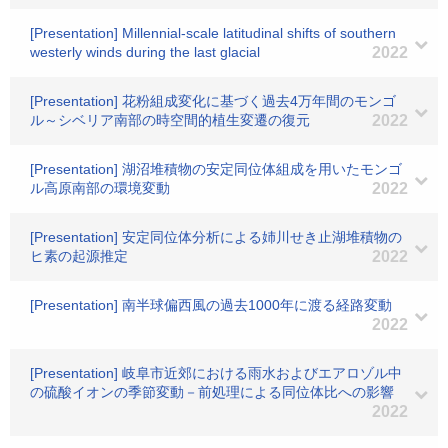
[Presentation] Millennial-scale latitudinal shifts of southern
westerly winds during the last glacial
2022
[Presentation] 花粉組成変化に基づく過去4万年間のモンゴ
ル～シベリア南部の時空間的植生変遷の復元
2022
[Presentation] 湖沼堆積物の安定同位体組成を用いたモンゴ
ル高原南部の環境変動
2022
[Presentation] 安定同位体分析による姉川せき止湖堆積物の
ヒ素の起源推定
2022
[Presentation] 南半球偏西風の過去1000年に渡る経路変動
2022
[Presentation] 岐阜市近郊における雨水およびエアロゾル中
の硫酸イオンの季節変動－前処理による同位体比への影響
2022