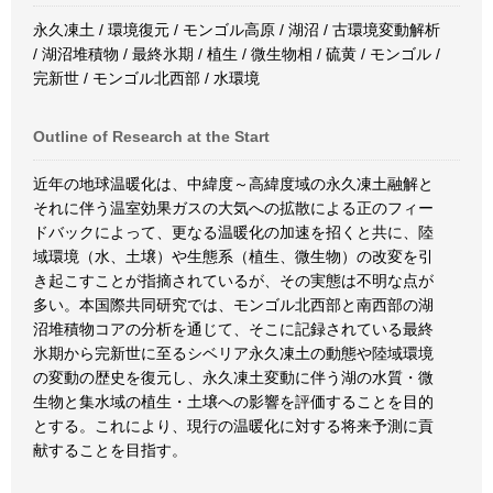
永久凍土 / 環境復元 / モンゴル高原 / 湖沼 / 古環境変動解析
/ 湖沼堆積物 / 最終氷期 / 植生 / 微生物相 / 硫黄 / モンゴル /
完新世 / モンゴル北西部 / 水環境
Outline of Research at the Start
近年の地球温暖化は、中緯度～高緯度域の永久凍土融解と
それに伴う温室効果ガスの大気への拡散による正のフィー
ドバックによって、更なる温暖化の加速を招くと共に、陸
域環境（水、土壌）や生態系（植生、微生物）の改変を引
き起こすことが指摘されているが、その実態は不明な点が
多い。本国際共同研究では、モンゴル北西部と南西部の湖
沼堆積物コアの分析を通じて、そこに記録されている最終
氷期から完新世に至るシベリア永久凍土の動態や陸域環境
の変動の歴史を復元し、永久凍土変動に伴う湖の水質・微
生物と集水域の植生・土壌への影響を評価することを目的
とする。これにより、現行の温暖化に対する将来予測に貢
献することを目指す。