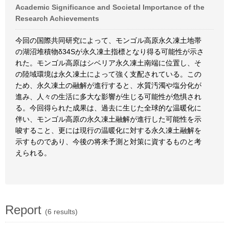
Academic Significance and Societal Importance of the
Research Achievements
今回の国際共同研究によって、モンゴル高原永久凍土地帯
の湖沼堆積物δ34Sが永久凍土指標となり得る可能性が示さ
れた。モンゴル高原はシベリア永久凍土南端に位置し、そ
の陸域環境は永久凍土によって強く支配されている。この
ため、永久凍土の融解が進行すると、水質汚濁や塩分化が
進み、人々の生活に多大な影響が生じる可能性が危惧され
る。今回得られた成果は、過去に生じた全球的な温暖化に
伴い、モンゴル高原の永久凍土融解が進行した可能性を示
唆すること、更には現行の温暖化に対する永久凍土融解を
示すものであり、今後の将来予測と対策に資するものと考
えられる。
Report
(6 results)