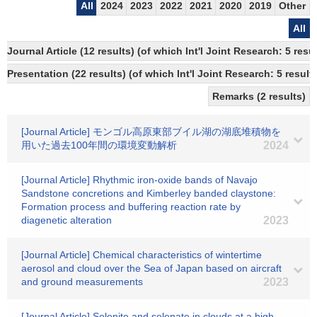
All
2024
2023
2022
2021
2020
2019
Other
All
Journal Article (12 results) (of which Int'l Joint Research: 5 re
Presentation (22 results) (of which Int'l Joint Research: 5 results
Remarks (2 results)
[Journal Article] モンゴル高原東部ブイル湖の湖底堆積物を
用いた過去100年間の環境変動解析
2024
[Journal Article] Rhythmic iron‐oxide bands of Navajo
Sandstone concretions and Kimberley banded claystone:
Formation process and buffering reaction rate by
diagenetic alteration
2023
[Journal Article] Chemical characteristics of wintertime
aerosol and cloud over the Sea of Japan based on aircraft
and ground measurements
2023
[Journal Article] Selenite and selenate in clouds at a high-