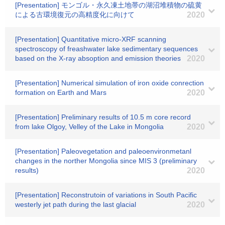
[Presentation] モンゴル・永久凍土地帯の湖沼堆積物の硫黄
による古環境復元の高精度化に向けて
2020
[Presentation] Quantitative micro-XRF scanning
spectroscopy of freashwater lake sedimentary sequences
based on the X-ray absoption and emission theories
2020
[Presentation] Numerical simulation of iron oxide conrection
formation on Earth and Mars
2020
[Presentation] Preliminary results of 10.5 m core record
from lake Olgoy, Velley of the Lake in Mongolia
2020
[Presentation] Paleovegetation and paleoenvironmetanl
changes in the norther Mongolia since MIS 3 (preliminary
results)
2020
[Presentation] Reconstrutoin of variations in South Pacific
westerly jet path during the last glacial
2020