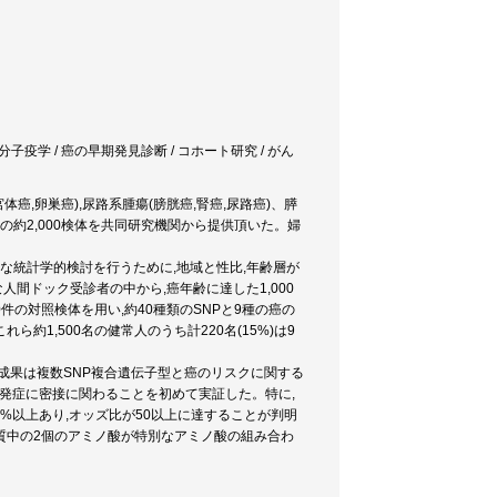
分子疫学 / 癌の早期発見診断 / コホート研究 / がん
,卵巣癌),尿路系腫瘍(膀胱癌,腎癌,尿路癌)、膵
用の約2,000検体を共同研究機関から提供頂いた。婦
な統計学的検討を行うために,地域と性比,年齢層が
間ドック受診者の中から,癌年齢に達した1,000
件の対照検体を用い,約40種類のSNPと9種の癌の
1,500名の健常人のうち計220名(15%)は9
成果は複数SNP複合遺伝子型と癌のリスクに関する
の発症に密接に関わることを初めて実証した。特に,
0%以上あり,オッズ比が50以上に達することが判明
質中の2個のアミノ酸が特別なアミノ酸の組み合わ