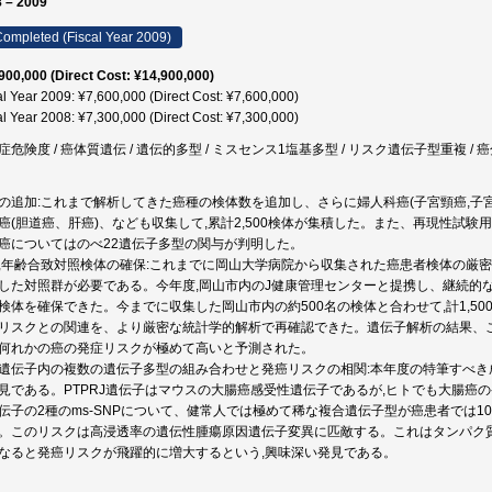
 – 2009
ompleted (Fiscal Year 2009)
900,000 (Direct Cost: ¥14,900,000)
al Year 2009: ¥7,600,000 (Direct Cost: ¥7,600,000)
al Year 2008: ¥7,300,000 (Direct Cost: ¥7,300,000)
症危険度 / 癌体質遺伝 / 遺伝的多型 / ミスセンス1塩基多型 / リスク遺伝子型重複 / 癌
の追加:これまで解析してきた癌種の検体数を追加し、さらに婦人科癌(子宮頸癌,子宮体癌
癌(胆道癌、肝癌)、なども収集して,累計2,500検体が集積した。また、再現性試験
癌についてはのべ22遺伝子多型の関与が判明した。
,年齢合致対照検体の確保:これまでに岡山大学病院から収集された癌患者検体の厳密
した対照群が必要である。今年度,岡山市内のJ健康管理センターと提携し、継続的な人
検体を確保できた。今までに収集した岡山市内の約500名の検体と合わせて,計1,500
リスクとの関連を、より厳密な統計学的解析で再確認できた。遺伝子解析の結果、これら約
何れかの癌の発症リスクが極めて高いと予測された。
遺伝子内の複数の遺伝子多型の組み合わせと発癌リスクの相関:本年度の特筆すべき
見である。PTPRJ遺伝子はマウスの大腸癌感受性遺伝子であるが,ヒトでも大腸癌
伝子の2種のms-SNPについて、健常人では極めて稀な複合遺伝子型が癌患者では1
。このリスクは高浸透率の遺伝性腫瘍原因遺伝子変異に匹敵する。これはタンパク
なると発癌リスクが飛躍的に増大するという,興味深い発見である。