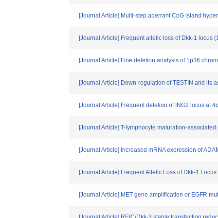
[Journal Article] Multi-step aberrant CpG island hype
[Journal Article] Frequent allelic loss of Dkk-1 locu
[Journal Article] Fine deletion analysis of 1p36 chr
[Journal Article] Down-regulation of TESTIN and its 
[Journal Article] Frequent deletion of ING2 locus a
[Journal Article] T-lymphocyte maturation-associate
[Journal Article] Increased mRNA expression of ADAM
[Journal Article] Frequent Allelic Loss of Dkk-1 Lo
[Journal Article] MET gene amplification or EGFR mut
[Journal Article] REIC/Dkk-3 stable transfection red