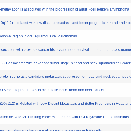
r-methylation is associated with the progression of adult T-cell leukemia/lymphoma.
s (10q11.2) is related with low distant metastasis and better prognosis in head and 
omosomal region in oral squamous cell carcinomas.
association with previous cancer history and poor survival in head and neck squamo
t 4q35.1 associates with advanced tumor stage in head and neck squamous cell carc
d protein gene as a candidate metastasis suppressor for head' and neck squamous c
TS metalloproteinases in metastatic foci of head and neck cancer.
cus (10q11.2) is Related with Low Distant Metastasis and Better Prognosis in Head
ation activate MET in lung cancers untreated with EGFR tyrosine kinase inhibitors.
uces the malignant phenotype of mouse prostate cancer RM9 cells.