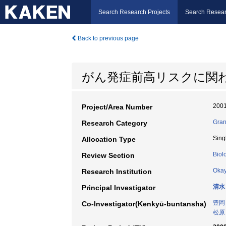
Search Research Projects
Search Resear
Back to previous page
がん発症前高リスクに関
200
Project/Area Number
Gran
Research Category
Sing
Allocation Type
Biol
Review Section
Okay
Research Institution
清水
Principal Investigator
豊岡
Co-Investigator(Kenkyū-buntansha)
松原