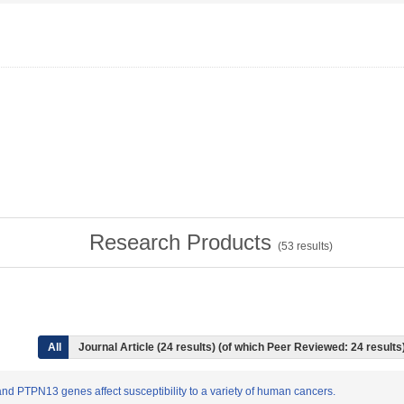
Research Products
(
53
results)
All
Journal Article (24 results) (of which Peer Reviewed: 24 results
nd PTPN13 genes affect susceptibility to a variety of human cancers.