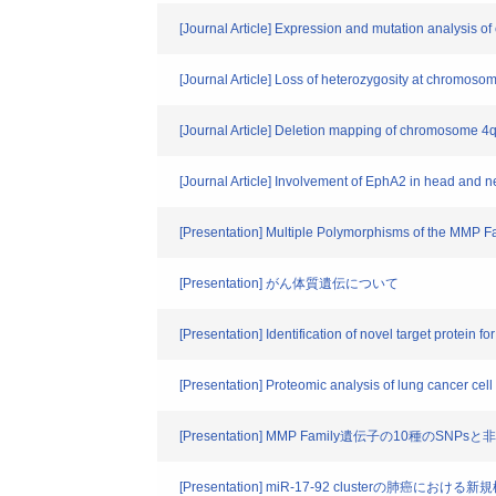
[Journal Article] Expression and mutation analysis 
[Journal Article] Loss of heterozygosity at chromos
[Journal Article] Deletion mapping of chromosome 4q2
[Journal Article] Involvement of EphA2 in head and
[Presentation] Multiple Polymorphisms of the MMP F
[Presentation] がん体質遺伝について
[Presentation] Identification of novel target protein f
[Presentation] Proteomic analysis of lung cancer cell 
[Presentation] MMP Family遺伝子の10種
[Presentation] miR-17-92 cluster