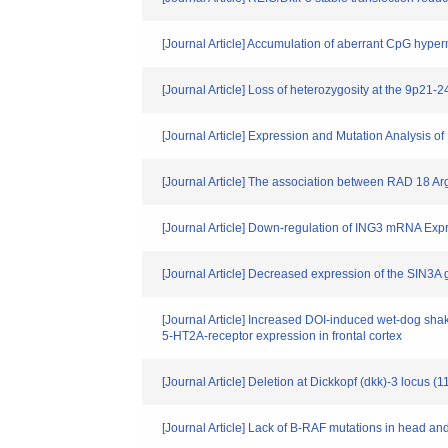
[Journal Article] Accumulation of aberrant CpG hype
[Journal Article] Loss of heterozygosity at the 9p2
[Journal Article] Expression and Mutation Analysis
[Journal Article] The association between RAD 18 A
[Journal Article] Down-regulation of ING3 mRNA Exp
[Journal Article] Decreased expression of the SIN3A g
[Journal Article] Increased DOI-induced wet-dog shak
5-HT2A-receptor expression in frontal cortex
[Journal Article] Deletion at Dickkopf (dkk)-3 locus
[Journal Article] Lack of B-RAF mutations in head a