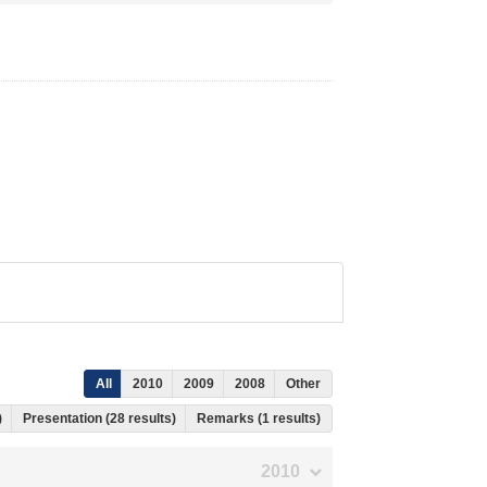
All
2010
2009
2008
Other
)
Presentation (28 results)
Remarks (1 results)
2010