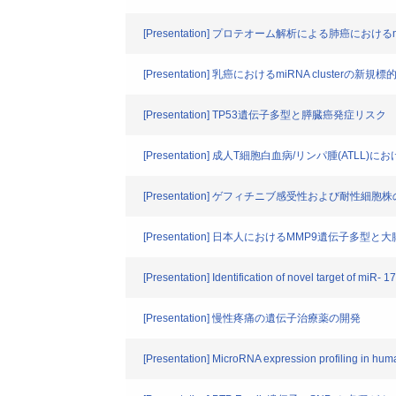
[Presentation] プロテオーム解析による肺癌にお
[Presentation] 乳癌におけるmiRNA clusterの
[Presentation] TP53遺伝子多型と膵臓癌発症リスク
[Presentation] 成人T細胞白血病/リンパ腫(AT
[Presentation] ゲフィチニブ感受性および耐性細
[Presentation] 日本人におけるMMP9遺伝子多
[Presentation] Identification of novel target of miR- 
[Presentation] 慢性疼痛の遺伝子治療薬の開発
[Presentation] MicroRNA expression profiling in hum