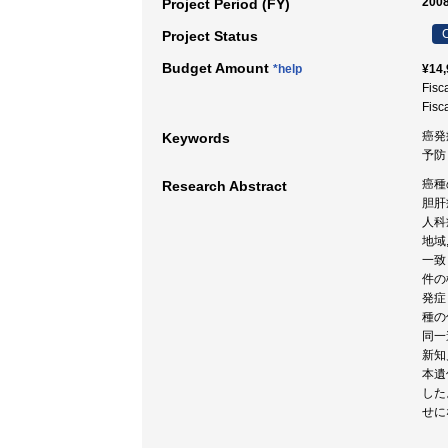
2008
Project Period (FY)
C
Project Status
Budget Amount
*help
¥14,
Fisc
Fisc
癌発
Keywords
予防
癌種
Research Abstract
胆肝
人科
地域
一致
件の
発症
種の
同一
新知
本遺
した
せに