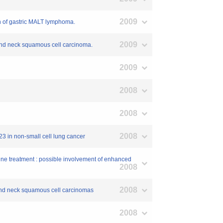
2009
on of gastric MALT lymphoma.
2009
 and neck squamous cell carcinoma.
2009
2008
2008
2008
23 in non-small cell lung cancer
mine treatment : possible involvement of enhanced
2008
2008
d and neck squamous cell carcinomas
2008