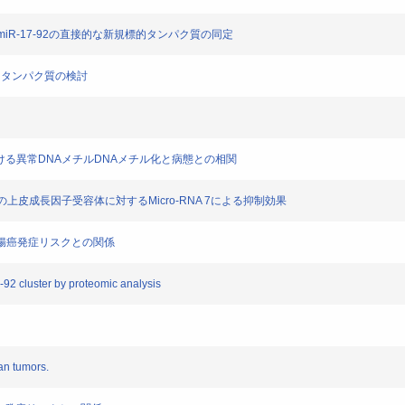
けるmiR-17-92の直接的な新規標的タンパク質の同定
新規標的タンパク質の検討
LL)における異常DNAメチルDNAメチル化と病態との相関
胞株の上皮成長因子受容体に対するMicro-RNA 7による抑制効果
型と大腸癌発症リスクとの関係
17-92 cluster by proteomic analysis
an tumors.