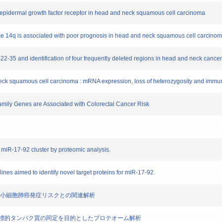
of epidermal growth factor receptor in head and neck squamous cell carcinoma
ome 14q is associated with poor prognosis in head and neck squamous cell carcino
2-35 and identification of four frequently deleted regions in head and neck cance
 neck squamous cell carcinoma : mRNA expression, loss of heterozygosity and immu
amily Genes are Associated with Colorectal Cancer Risk
or miR-17-92 cluster by proteomic analysis.
lines aimed to identify novel target proteins for miR-17-92.
のSNPsと非小細胞肺癌発症リスクとの関連解析
の肺癌における新規標的タンパク質の同定を目的としたプロテオーム解析