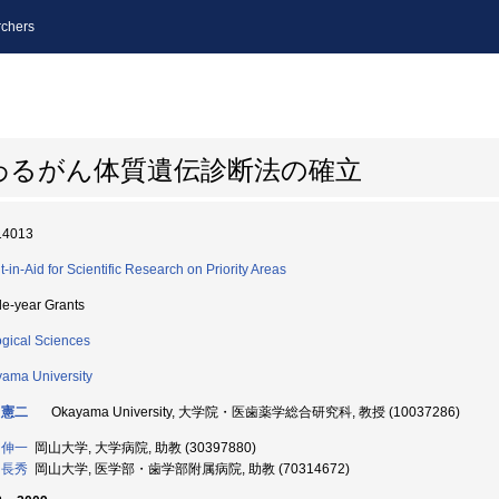
chers
わるがん体質遺伝診断法の確立
14013
t-in-Aid for Scientific Research on Priority Areas
le-year Grants
ogical Sciences
ama University
 憲二
Okayama University, 大学院・医歯薬学総合研究科, 教授 (10037286)
 伸一
岡山大学, 大学病院, 助教 (30397880)
 長秀
岡山大学, 医学部・歯学部附属病院, 助教 (70314672)