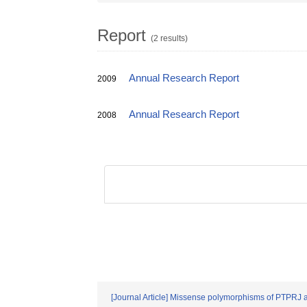
Report
(2 results)
Annual Research Report
2009
Annual Research Report
2008
[Journal Article] Missense polymorphisms of PTPRJ a