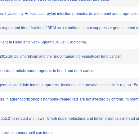
rmethylation by Helicobacter pylori infection promotes development and progressi
1-24 region and identification of BRM as a candidate tumor suppressor gene in head
 of Her2 in Head and Neck Squamous Cell Carcinoma.
rg302Gln polymorphism and the risk of human non-small-cell lung cancer
ression predicts poor prognosis in head and neck cancer
ene, a candidate tumor suppressor, located at the prevalent allelic loss region 15q
es in adrenocorticotropic hormone-treated rats are not affected by chronic imipra
 (11p15.2) is related with lower lymph node metastasis and better prognosis in hea
nd neck squamous cell carcinoma