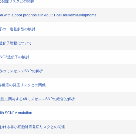
各種がんの発症リスクとの関係
on with a poor prognosis in Adult T cell leukemia/lymphoma
連遺伝子の一塩基多型の検討
MET遺伝子増幅について
てING3遺伝子の検討
る複数のミスセンスSNPの解析
子多型と各種癌の発症リスクとの関係
の易罹患性に関与する48ミズセンスSNPの総合的解析
with SCN1A mutation
sと日本人における非小細胞肺癌発症リスクとの関連