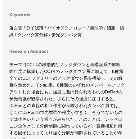
Keywords
蛋白質 / 分子認識 / バイオテクノロジー / 薬理学 / 細胞・組
織 / タンパク質分解 / 蛍光タンパク質
Research Abstract
テーマ2)CCT4の段階的なノックダウンと再構築系の解析
昨年度に構築したCCT4のノックダウン系に加えて、8種類
全てのCCTファミリーのノックダウン系を構築し、その解
析を進めた。その結果、8種類のいずれのメンバーをノック
アウトした場合にも、強度に差は見られるもののDsRedの
蛍光増強が観察された。さらにその強度に注目すると、
DsRedとの直接の相互作用が示唆されたタンパク質では、
とくにDsRedの蛍光増強の程度が大きく、そうでないもの
では小さいという傾向がみられた。このことは、シャペロ
ニン全体として分解制御に関わっているが、直接相互作用
する因子によってより強く分解が制御されていることが考