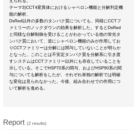
えられる。
テーマ3)CCT4変異体におけるシャペロン機能と分解判定機
能の解析、
DsRed以外の多数のタンパク質についても、同様にCCTフ
ァミリーのノックダウンの効果を解析した。するとDsRed
と同様な分解制御を受けることがわかっている他の蛍光タ
ンパク質において、逆にシャペロン機能のみが作用してお
りCCTファミリーは分解には関与していないことが明らか
となった。このことは不安定タンパク質を分解系に引き渡
すシステムはCCTファミリー以外にも存在していることを
示している。そこでHSP70系の関与、およびHSP90系の関
与についても解析をしたが、それぞれ単独の解析では明確
な変化は見られなかった。今後、組み合わせでの作用につ
いて解析を進める。
Report
(2 results)