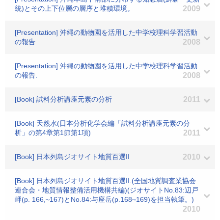
統)とその上下位層の層序と堆積環境。
2009
[Presentation] 沖縄の動物園を活用した中学校理科学習活動
の報告
2008
[Presentation] 沖縄の動物園を活用した中学校理科学習活動
の報告.
2008
[Book] 試料分析講座元素の分析
2011
[Book] 天然水(日本分析化学会編「試料分析講座元素の分
析」の第4章第1節第1項)
2011
[Book] 日本列島ジオサイト地質百選II
2010
[Book] 日本列島ジオサイト地質百選II.(全国地質調査業協会
連合会・地質情報整備活用機構共編)(ジオサイトNo.83:辺戸
岬(p. 166,~167)とNo.84:与座岳(p.168~169)を担当執筆。)
2010