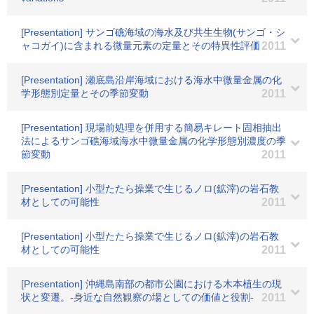
[Presentation] サンゴ礁海域の海水及び共生生物(サンゴ・シ
ャコガイ)に含まれる微量元素の定量とその特異性評価
2011
[Presentation] 瀬底島沿岸海域における海水中微量金属の化
学形態別定量とその季節変動
2011
[Presentation] 現場前処理を併用する簡易キレート固相抽出
法によるサンゴ礁海域海水中微量金属の化学形態別濃度の季
節変動
2011
[Presentation] 小型たたら操業で生じるノロ(鉱滓)の岩石教
材としての可能性
2011
[Presentation] 小型たたら操業で生じるノロ(鉱滓)の岩石教
材としての可能性
2011
[Presentation] 沖縄島南部の都市公園における木本植生の現
状と変遷。-身近な自然観察の場としての価値と役割-
2011