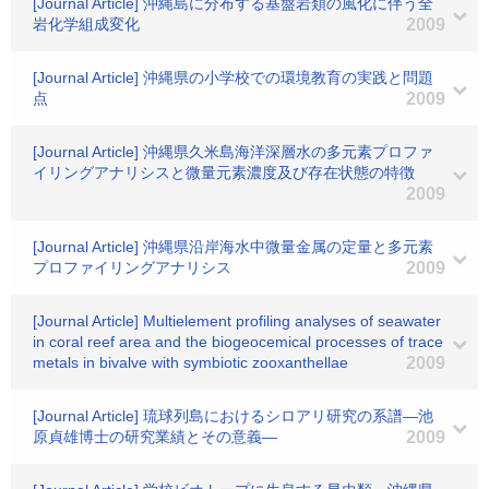
[Journal Article] 沖縄島に分布する基盤岩類の風化に伴う全
岩化学組成変化
2009
[Journal Article] 沖縄県の小学校での環境教育の実践と問題
点
2009
[Journal Article] 沖縄県久米島海洋深層水の多元素プロファ
イリングアナリシスと微量元素濃度及び存在状態の特徴
2009
[Journal Article] 沖縄県沿岸海水中微量金属の定量と多元素
プロファイリングアナリシス
2009
[Journal Article] Multielement profiling analyses of seawater
in coral reef area and the biogeocemical processes of trace
metals in bivalve with symbiotic zooxanthellae
2009
[Journal Article] 琉球列島におけるシロアリ研究の系譜―池
原貞雄博士の研究業績とその意義―
2009