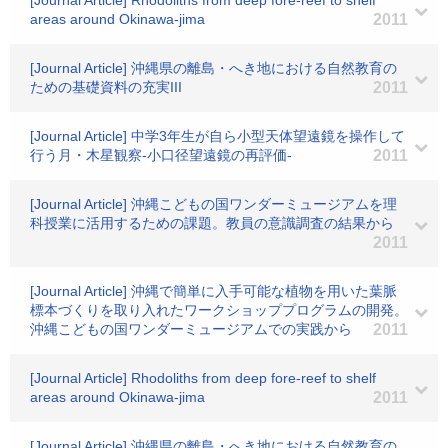
[Journal Article] Rhodoliths from deep fore-reef to shelf
areas around Okinawa-jima
2011
[Journal Article] 沖縄県の離島・へき地における自然教育の
ための基礎資料の充実III
2011
[Journal Article] 中学3年生が自ら小型天体望遠鏡を操作して
行う月・木星観察-小口径望遠鏡の再評価-
2011
[Journal Article] 沖縄こどもの国ワンダーミュージアムを理
科授業に活用するための課題。教員の意識調査の結果から
2011
[Journal Article] 沖縄で簡単に入手可能な植物を用いた葉脈
標本づくりを取り入れたワークショッププログラムの開発。
沖縄こどもの国ワンダーミュージアムでの実践から
2011
[Journal Article] Rhodoliths from deep fore-reef to shelf
areas around Okinawa-jima
2011
[Journal Article] 沖縄県の離島・へき地における自然教育の