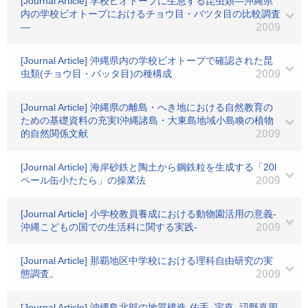
[Journal Article] 学校ビオトープに生息する昆虫類―沖縄県
内の学校ビオトープにおけるチョウ目・バツタ目の比較調査
―
2009
[Journal Article] 沖縄県内の学校ビオトープで確認された昆
虫類(チョウ目・バッタ目)の種構成
2009
[Journal Article] 沖縄県の離島・へき地における自然教育の
ための基礎資料の充実I沖縄諸島・大東島地域小島喚の植物
的自然関係文献
2009
[Journal Article] 海岸砂鉄と陶土から鋼鉄粒を生成する「20l
ペール缶小たたら」の操業法
2009
[Journal Article] 小学校教員養成における動物園活用の意義-
沖縄こどもの国での生活科に関する実践-
2009
[Journal Article] 那覇地区中学校における理科自由研究の実
態調査。
2009
[Journal Article] 沖縄島北部の地質構造-佐手, 宇嘉, 辺野喜周