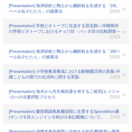
[Presentation] 海岸砂鉄と陶土から鋼鉄粒を生成する「20L
ペール缶小たたら」の操業法
2009
[Presentation] 学校ビオトープに生息する昆虫類―沖縄県内
の学校ビオトープにおけるチョウ目・バッタ目の比較調査―
2009
[Presentation] 海岸砂鉄と陶土から鋼鉄粒を生成する「20lペ
ール缶小たたら」の操業法
2009
[Presentation] 小学校教員養成における動物園活用の意義-沖
縄こどもの国での生活科に関する実践-
2009
[Presentation] 海水から共生褐虫藻を有する二枚貝(ヒメジャ
コ)への元素摂取プロセス
2009
[Presentation] 慶良聞諸島島棚深部に生育するSporolithon属
(サンゴモ目エンジイシモ科)の1未記載種について。
2009
[Presentation] 沖縄本島中南部に分布する知念層(鮮新一更新