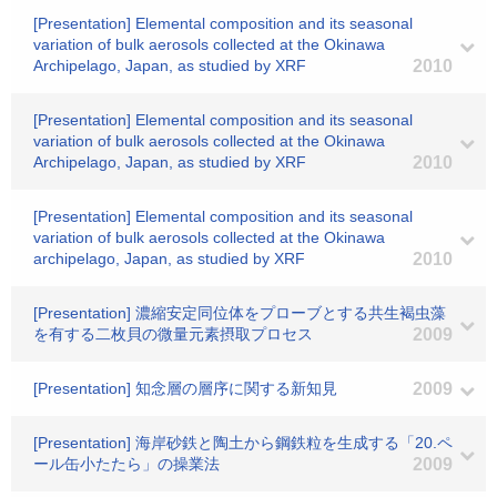
[Presentation] Elemental composition and its seasonal
variation of bulk aerosols collected at the Okinawa
Archipelago, Japan, as studied by XRF
2010
[Presentation] Elemental composition and its seasonal
variation of bulk aerosols collected at the Okinawa
Archipelago, Japan, as studied by XRF
2010
[Presentation] Elemental composition and its seasonal
variation of bulk aerosols collected at the Okinawa
archipelago, Japan, as studied by XRF
2010
[Presentation] 濃縮安定同位体をプローブとする共生褐虫藻
を有する二枚貝の微量元素摂取プロセス
2009
[Presentation] 知念層の層序に関する新知見
2009
[Presentation] 海岸砂鉄と陶土から鋼鉄粒を生成する「20.ペ
ール缶小たたら」の操業法
2009