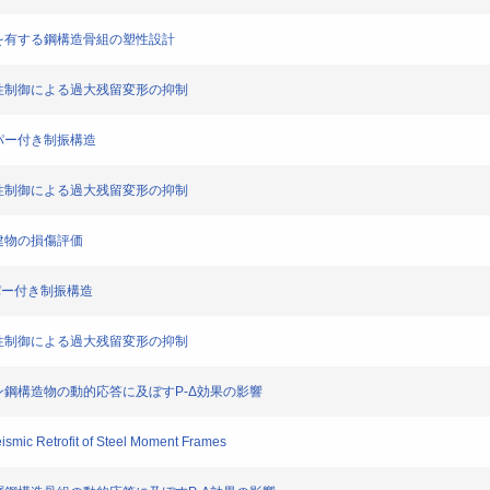
制振構造を有する鋼構造骨組の塑性設計
化後層剛性制御による過大残留変形の抑制
形ダンパー付き制振構造
化後層剛性制御による過大残留変形の抑制
高層建物の損傷評価
ダンパー付き制振構造
化後層剛性制御による過大残留変形の抑制
純ラーメン鋼構造物の動的応答に及ぼすP-Δ効果の影響
Seismic Retrofit of Steel Moment Frames