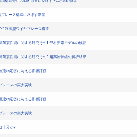
メン超高層鋼構造骨組の動的応答に及ぼすP-Δ効果の影響
変位制御型ブレース構造に及ぼす影響
考慮した変位制御型ワイヤブレース構造
築物の終局耐震性能に関する研究その1.部材要素モデルの検証
築物の終局耐震性能に関する研究その2.超高層骨組の解析結果
造超高層建物応答に与える影響評価
御型ブレースの実大実験
造超高層建物応答に与える影響評価
御型ブレースの実大実験
えは十分か?