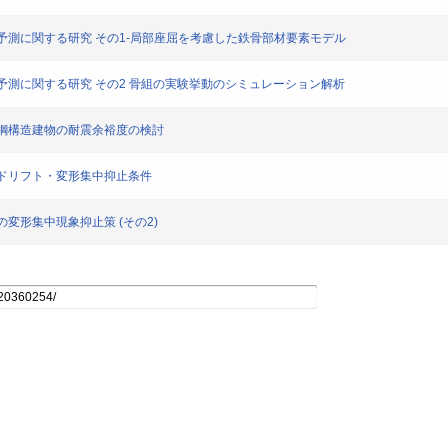
終局挙動予測に関する研究 その1-局部座屈を考慮した鉄骨部材要素モデル
終局挙動予測に関する研究 その2 骨組の実験挙動のシミュレーション解析
ーメン鋼構造建物の耐震余裕度の検討
骨組のドリフト・変形集中抑止条件
骨組の変形集中現象抑止策 (その2)