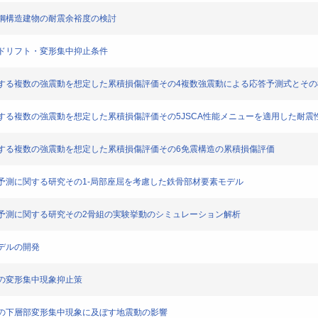
ーメン鋼構造建物の耐震余裕度の検討
骨組のドリフト・変形集中抑止条件
建物が遭遇する複数の強震動を想定した累積損傷評価その4複数強震動による応答予測式とそ
建物が遭遇する複数の強震動を想定した累積損傷評価その5JSCA性能メニューを適用した耐
建物が遭遇する複数の強震動を想定した累積損傷評価その6免震構造の累積損傷評価
終局挙動予測に関する研究その1-局部座屈を考慮した鉄骨部材要素モデル
の終局挙動予測に関する研究その2骨組の実験挙動のシミュレーション解析
素モデルの開発
層骨組の変形集中現象抑止策
高層骨組の下層部変形集中現象に及ぼす地震動の影響