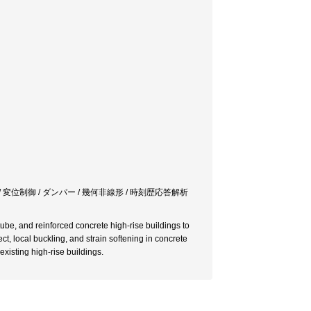
デル / 変位制御 / ダンパー / 幾何非線形 / 時刻歴応答解析
tube, and reinforced concrete high-rise buildings to
ct, local buckling, and strain softening in concrete
xisting high-rise buildings.