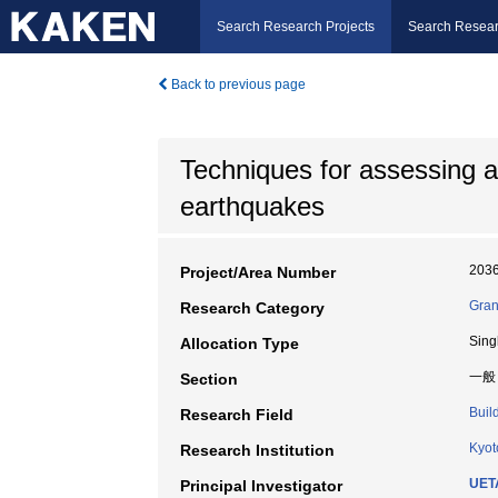
Search Research Projects
Search Resear
Back to previous page
Techniques for assessing an
earthquakes
203
Project/Area Number
Gran
Research Category
Sing
Allocation Type
一般
Section
Buil
Research Field
Kyot
Research Institution
UETA
Principal Investigator