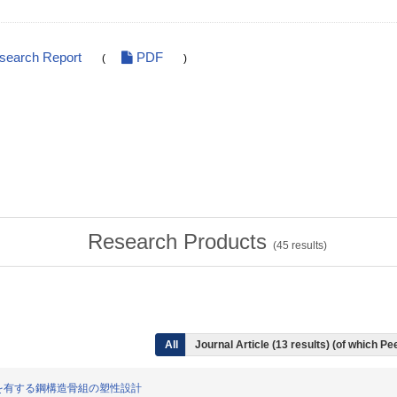
esearch Report
PDF
(
)
Research Products
(
45
results)
All
Journal Article (13 results) (of which P
制振構造を有する鋼構造骨組の塑性設計