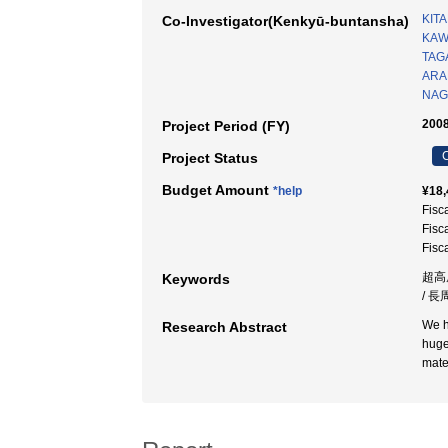
KIT
Co-Investigator(Kenkyū-buntansha)
KAW
TAGA
ARAK
NAG
2008
Project Period (FY)
C
Project Status
Budget Amount
*help
¥18,
Fisc
Fisc
Fisc
超高層
Keywords
/ 長
We h
Research Abstract
huge
mate