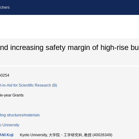
chers
d increasing safety margin of high-rise bu
60254
t-in-Aid for Scientific Research (B)
le-year Grants
ding structures/materials
o University
NI Koji
Kyoto University, 大学院・工学研究科, 教授 (40026349)