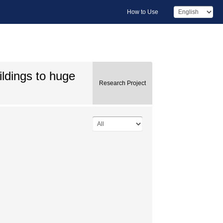
How to Use
ildings to huge
Research Project