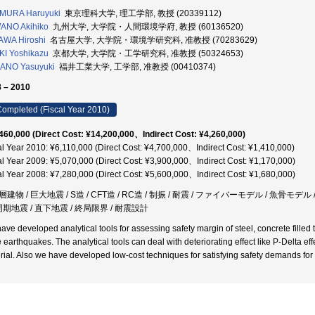
AMURA Haruyuki
東京理科大学, 理工学部, 教授 (20339112)
ANO Akihiko
九州大学, 大学院・人間環境学府, 教授 (60136520)
WA Hiroshi
名古屋大学, 大学院・環境学研究科, 准教授 (70283629)
I Yoshikazu
京都大学, 大学院・工学研究科, 准教授 (50324653)
ANO Yasuyuki
福井工業大学, 工学部, 准教授 (00410374)
 – 2010
ompleted (Fiscal Year 2010)
460,000 (Direct Cost: ¥14,200,000、Indirect Cost: ¥4,260,000)
al Year 2010: ¥6,110,000 (Direct Cost: ¥4,700,000、Indirect Cost: ¥1,410,000)
al Year 2009: ¥5,070,000 (Direct Cost: ¥3,900,000、Indirect Cost: ¥1,170,000)
al Year 2008: ¥7,280,000 (Direct Cost: ¥5,600,000、Indirect Cost: ¥1,680,000)
建物 / 巨大地震 / S造 / CFT造 / RC造 / 制振 / 耐震 / ファイバーモデル / 魚骨モ
周期地震 / 直下地震 / 終局限界 / 耐震設計
ave developed analytical tools for assessing safety margin of steel, concrete filled 
 earthquakes. The analytical tools can deal with deteriorating effect like P-Delta effe
rial. Also we have developed low-cost techniques for satisfying safety demands for e