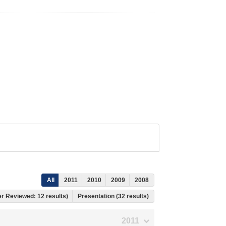
All
2011
2010
2009
2008
eer Reviewed: 12 results)
Presentation (32 results)
2011