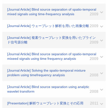
[Journal Article] Blind source separation of spatio-temporal
mixed signals using time-frequency analysis
2009
[Journal Article] ウェーブレット解析を用いた画像分離
2009
[Journal Article] 複素ウェーブレット変換を用いたブライン
ド信号源分離
2009
[Journal Article] Blind source separation of spatio-temporal
mixeed signals using time frequency analysis
2009
[Journal Article] Solving the spatio-temporal mixture
problem using timefrequency analysis
2008
[Journal Article] Blind source separation using analytic
wavelet transform
2008
[Presentation] 解析ウェーブレット変換とその応用
2011