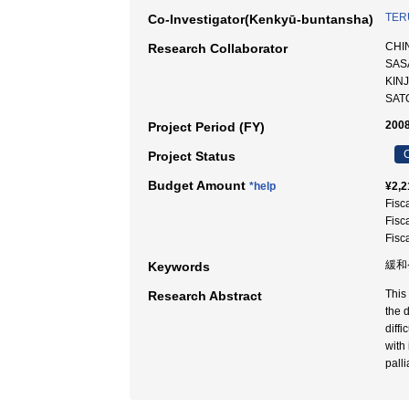
TER
Co-Investigator(Kenkyū-buntansha)
CHI
Research Collaborator
SAS
KI
SA
2008
Project Period (FY)
C
Project Status
Budget Amount
*help
¥2,2
Fisc
Fisc
Fisc
緩和
Keywords
This
Research Abstract
the 
diffi
with
palli