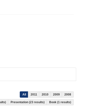
All
2011
2010
2009
2008
sults)
Presentation (23 results)
Book (1 results)