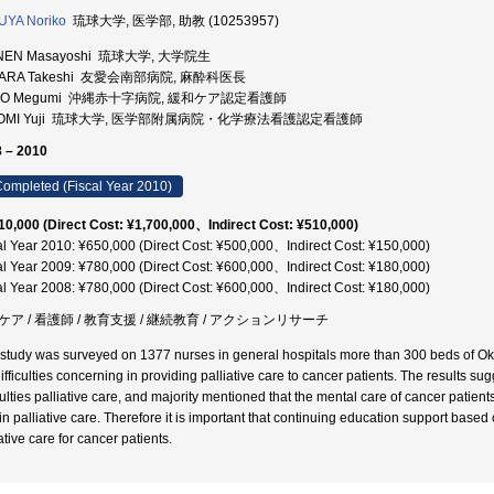
UYA Noriko
琉球大学, 医学部, 助教 (10253957)
NEN Masayoshi 琉球大学, 大学院生
ARA Takeshi 友愛会南部病院, 麻酔科医長
NJO Megumi 沖縄赤十字病院, 緩和ケア認定看護師
TOMI Yuji 琉球大学, 医学部附属病院・化学療法看護認定看護師
 – 2010
ompleted (Fiscal Year 2010)
10,000 (Direct Cost: ¥1,700,000、Indirect Cost: ¥510,000)
al Year 2010: ¥650,000 (Direct Cost: ¥500,000、Indirect Cost: ¥150,000)
al Year 2009: ¥780,000 (Direct Cost: ¥600,000、Indirect Cost: ¥180,000)
al Year 2008: ¥780,000 (Direct Cost: ¥600,000、Indirect Cost: ¥180,000)
ケア / 看護師 / 教育支援 / 継続教育 / アクションリサーチ
 study was surveyed on 1377 nurses in general hospitals more than 300 beds of O
difficulties concerning in providing palliative care to cancer patients. The results 
culties palliative care, and majority mentioned that the mental care of cancer patient
 in palliative care. Therefore it is important that continuing education support base
ative care for cancer patients.