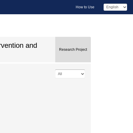
How to Use
ervention and
Research Project