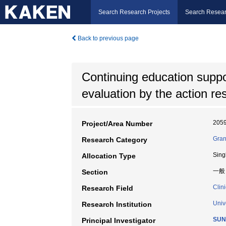
Search Research Projects
Search Resear
Back to previous page
Continuing education suppor
evaluation by the action re
205
Project/Area Number
Gran
Research Category
Sing
Allocation Type
一般
Section
Clin
Research Field
Univ
Research Institution
SUN
Principal Investigator