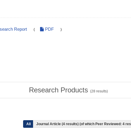
esearch Report
PDF
(
)
Research Products
(
28
results)
All
Journal Article (4 results) (of which Peer Reviewed: 4 re