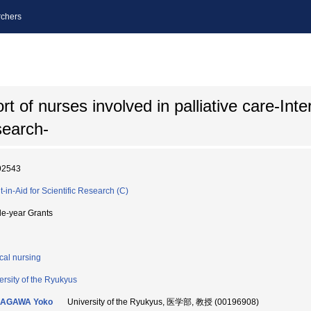
chers
t of nurses involved in palliative care-Int
search-
92543
t-in-Aid for Scientific Research (C)
le-year Grants
ical nursing
ersity of the Ryukyus
AGAWA Yoko
University of the Ryukyus, 医学部, 教授 (00196908)