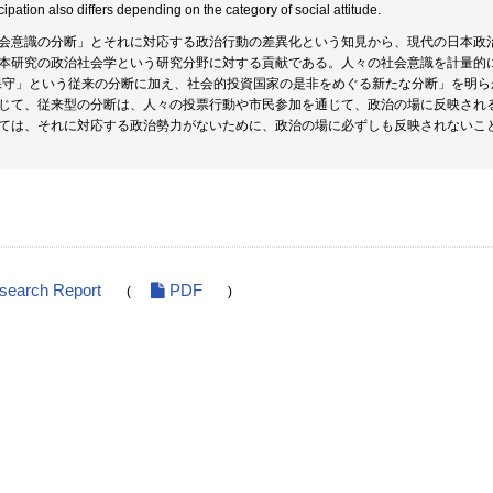
cipation also differs depending on the category of social attitude.
会意識の分断」とそれに対応する政治行動の差異化という知見から、現代の日本政
本研究の政治社会学という研究分野に対する貢献である。人々の社会意識を計量的
保守」という従来の分断に加え、社会的投資国家の是非をめぐる新たな分断」を明
じて、従来型の分断は、人々の投票行動や市民参加を通じて、政治の場に反映され
ては、それに対応する政治勢力がないために、政治の場に必ずしも反映されないこ
esearch Report
PDF
(
)