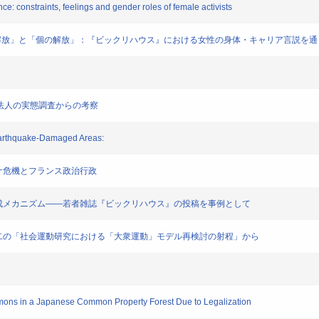
ce: constraints, feelings and gender roles of female activists
誌を通じた「性の解放」と「個の解放」：『ビックリハウス』における女性の身体・キャリア言説を
とNPO法人の実態調査からの考察
in Earthquake-Damaged Areas:
：コロナ危機とフランス政治行政
者共同体の生成メカニズム――若者雑誌『ビックリハウス』の投稿を事例として
論――佐藤健二の「社会運動研究における「大衆運動」モデル再検討の射程」から
ommons in a Japanese Common Property Forest Due to Legalization