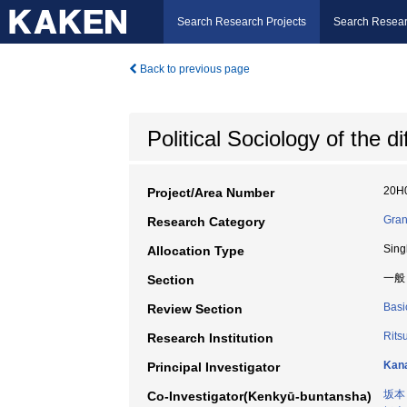
Search Research Projects
Search Resear
Back to previous page
Political Sociology of the di
20H
Project/Area Number
Gran
Research Category
Sing
Allocation Type
一般
Section
Basi
Review Section
Rits
Research Institution
Kan
Principal Investigator
坂本
Co-Investigator(Kenkyū-buntansha)