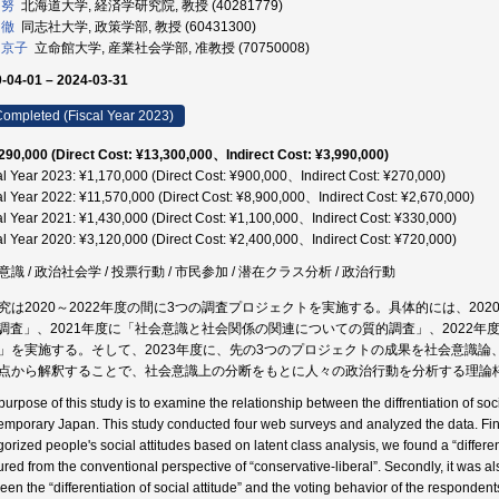
 努
北海道大学, 経済学研究院, 教授 (40281779)
 徹
同志社大学, 政策学部, 教授 (60431300)
 京子
立命館大学, 産業社会学部, 准教授 (70750008)
-04-01 – 2024-03-31
ompleted (Fiscal Year 2023)
290,000 (Direct Cost: ¥13,300,000、Indirect Cost: ¥3,990,000)
al Year 2023: ¥1,170,000 (Direct Cost: ¥900,000、Indirect Cost: ¥270,000)
al Year 2022: ¥11,570,000 (Direct Cost: ¥8,900,000、Indirect Cost: ¥2,670,000)
al Year 2021: ¥1,430,000 (Direct Cost: ¥1,100,000、Indirect Cost: ¥330,000)
al Year 2020: ¥3,120,000 (Direct Cost: ¥2,400,000、Indirect Cost: ¥720,000)
意識 / 政治社会学 / 投票行動 / 市民参加 / 潜在クラス分析 / 政治行動
究は2020～2022年度の間に3つの調査プロジェクトを実施する。具体的には、20
b調査」、2021年度に「社会意識と社会関係の関連についての質的調査」、2022
」を実施する。そして、2023年度に、先の3つのプロジェクトの成果を社会意識
点から解釈することで、社会意識上の分断をもとに人々の政治行動を分析する理論
urpose of this study is to examine the relationship between the diffrentiation of soci
emporary Japan. This study conducted four web surveys and analyzed the data. Findi
orized people's social attitudes based on latent class analysis, we found a “differenti
ured from the conventional perspective of “conservative-liberal”. Secondly, it was als
en the “differentiation of social attitude” and the voting behavior of the respondents.