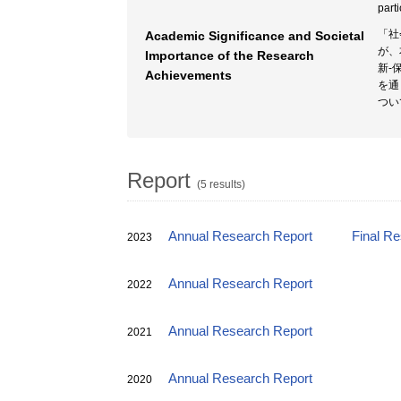
parti
「社
Academic Significance and Societal
が、
Importance of the Research
新-
Achievements
を通
つい
Report
(5 results)
Annual Research Report
Final R
2023
Annual Research Report
2022
Annual Research Report
2021
Annual Research Report
2020