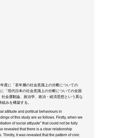
20年度に「若年層の社会意識上の分断についての
年度に「現代日本の社会意識上の分断についての全国
論、社会運動論、政治学、政治・経済思想という異な
枠組みを構築する。
al attitude and political behaviours in
ngs of this study are as follows. Firstly, when we
ation of social attiyude” that could not be fully
o revealed that there is a clear relationship
 Thirdly, it was revealed that the pattern of civic