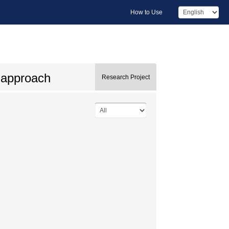
How to Use
ve approach
Research Project