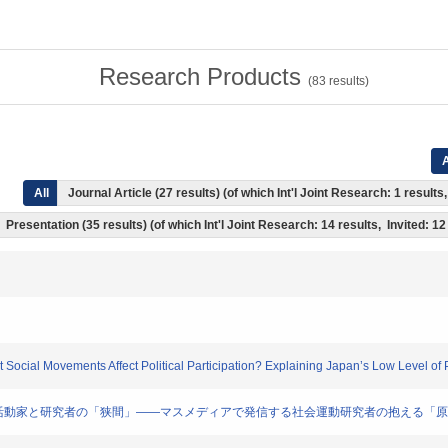
Research Products
(
83
results)
A
All
Journal Article (27 results) (of which Int'l Joint Research: 1 resul
Presentation (35 results) (of which Int'l Joint Research: 14 results, Invited: 12
 Social Movements Affect Political Participation? Explaining Japan’s Low Level of Po
同の「狭間」、活動家と研究者の「狭間」――マスメディアで発信する社会運動研究者の抱える