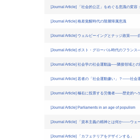
[Journal Article] 「社会的公正」をめぐる意識
[Journal Article] 格差覚醒時代の階層帰属意識
[Journal Article] ウェルビーイングとナッジ
[Journal Article] ポスト・グローバル時代の
[Journal Article] 社会学の社会運動論──隣接領域
[Journal Article] 若者の「社会運動嫌い」？
[Journal Article] 極右に投票する労働者――
[Journal Article] Parliaments in an age of populism
[Journal Article] 「資本主義の精神とは何か
[Journal Article] 「カフェテリアをデザインする」