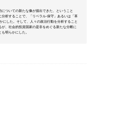
治についての新たな像が描出できた、ということ
に分析することで、「リベラル-保守」あるいは「革
らかにした。そして、人々の政治行動を分析すること
るが、社会的投資国家の是非をめぐる新たな分断に
とも明らかにした。