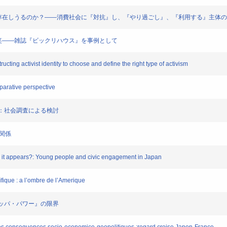
』はどのように存在しうるのか？――消費社会に『対抗』し、『やり過ごし』、『利用する』主体
の関心と冷笑――雑誌『ビックリハウス』を事例として
tructing activist identity to choose and define the right type of activism
parative perspective
ベラル：社会調査による検討
抗関係
s it appears?: Young people and civic engagement in Japan
ifique : a l’ombre de l’Amerique
ヨーロッパ・パワー』の限界