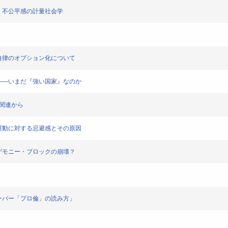
の変容：不公平感の計量社会学
政策――自律のオプション化について
フランス――いまだ『強い国家』なのか
との関連から
――社会運動に対する忌避感とその原因
歴史的ヘゲモニー・ブロックの崩壊？
――ウェーバー「プロ倫」の読み方」