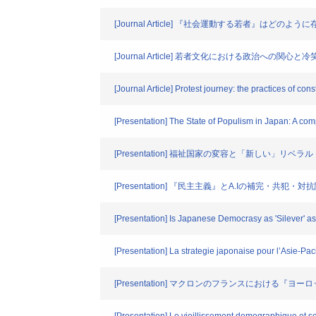
[Journal Article] 『社会運動する若者
[Journal Article] 若者文化における政治へ
[Journal Article] Protest journey: the practices of cons
[Presentation] The State of Populism in Japan: A com
[Presentation] 福祉国家の変容と「新しい」リ
[Presentation] 『民主主義』とA.Iの補完・共犯・対
[Presentation] Is Japanese Democrasy as 'Silever' a
[Presentation] La strategie japonaise pour l’Asie-Pac
[Presentation] マクロンのフランスにおける『