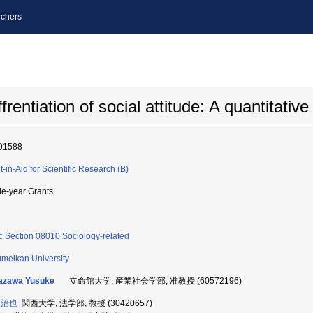
chers
ffrentiation of social attitude: A quantitati
01588
t-in-Aid for Scientific Research (B)
le-year Grants
c Section 08010:Sociology-related
umeikan University
azawa Yusuke
立命館大学, 産業社会学部, 准教授 (60572196)
 治也
関西大学, 法学部, 教授 (30420657)