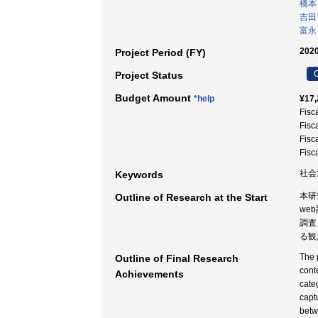
橋本
吉田
富永
2020
Project Period (FY)
C
Project Status
Budget Amount
*help
¥17,
Fisc
Fisc
Fisc
Fisc
社会
Keywords
本研
Outline of Research at the Start
we
調査
る観
The p
Outline of Final Research
cont
Achievements
categ
capt
betwe