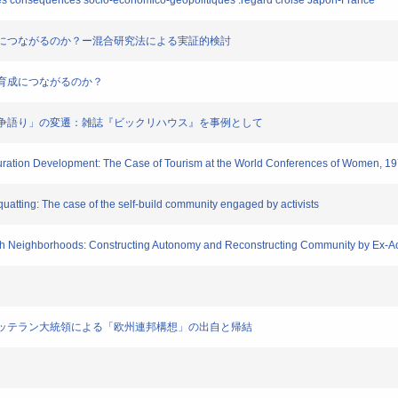
ses consequences socio-economico-geopolitiques :regard croise Japon-France
民の育成につながるのか？ー混合研究法による実証的検討
市民の育成につながるのか？
化における「戦争語り」の変遷：雑誌『ビックリハウス』を事例として
figuration Development: The Case of Tourism at the World Conferences of Women, 
quatting: The case of the self-build community engaged by activists
ith Neighborhoods: Constructing Autonomy and Reconstructing Community by Ex-Act
ンス・ミッテラン大統領による「欧州連邦構想」の出自と帰結