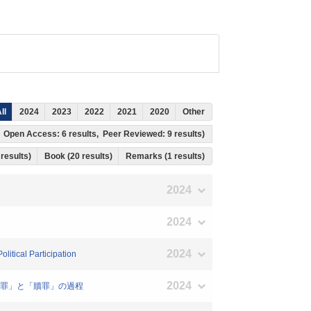
ll
2024
2023
2022
2021
2020
Other
ts, Open Access: 6 results, Peer Reviewed: 9 results)
 results)
Book (20 results)
Remarks (1 results)
2024
2024
2024
litical Participation
2024
「原罪」と「贖罪」の過程