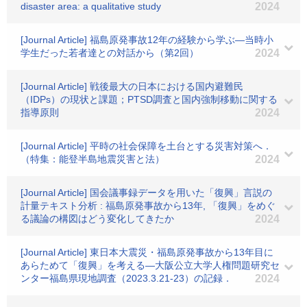
disaster area: a qualitative study
2024
[Journal Article] 福島原発事故12年の経験から学ぶ―当時小
学生だった若者達との対話から（第2回）
2024
[Journal Article] 戦後最大の日本における国内避難民
（IDPs）の現状と課題；PTSD調査と国内強制移動に関する
指導原則
2024
[Journal Article] 平時の社会保障を土台とする災害対策へ．
（特集：能登半島地震災害と法）
2024
[Journal Article] 国会議事録データを用いた「復興」言説の
計量テキスト分析 : 福島原発事故から13年, 「復興」をめぐ
る議論の構図はどう変化してきたか
2024
[Journal Article] 東日本大震災・福島原発事故から13年目に
あらためて「復興」を考える―大阪公立大学人権問題研究セ
ンター福島県現地調査（2023.3.21-23）の記録．
2024