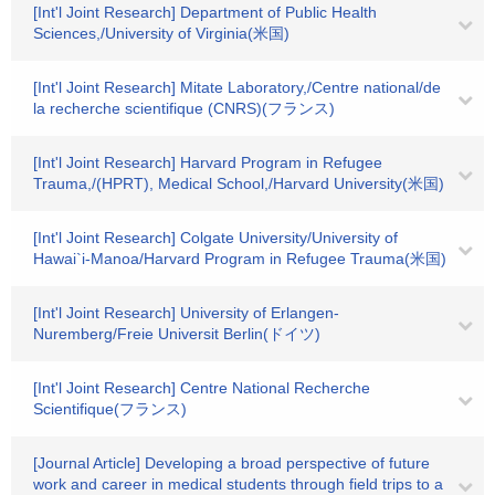
[Int'l Joint Research] Department of Public Health
Sciences,/University of Virginia(米国)
[Int'l Joint Research] Mitate Laboratory,/Centre national/de
la recherche scientifique (CNRS)(フランス)
[Int'l Joint Research] Harvard Program in Refugee
Trauma,/(HPRT), Medical School,/Harvard University(米国)
[Int'l Joint Research] Colgate University/University of
Hawai`i-Manoa/Harvard Program in Refugee Trauma(米国)
[Int'l Joint Research] University of Erlangen-
Nuremberg/Freie Universit Berlin(ドイツ)
[Int'l Joint Research] Centre National Recherche
Scientifique(フランス)
[Journal Article] Developing a broad perspective of future
work and career in medical students through field trips to a