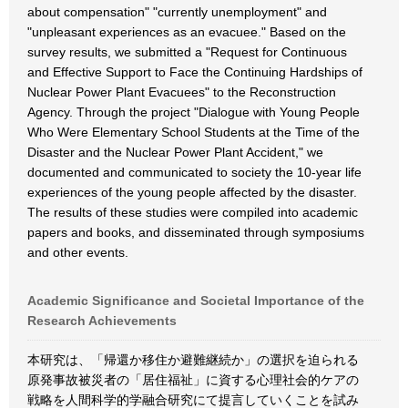
about compensation" "currently unemployment" and
"unpleasant experiences as an evacuee." Based on the
survey results, we submitted a "Request for Continuous
and Effective Support to Face the Continuing Hardships of
Nuclear Power Plant Evacuees" to the Reconstruction
Agency. Through the project "Dialogue with Young People
Who Were Elementary School Students at the Time of the
Disaster and the Nuclear Power Plant Accident," we
documented and communicated to society the 10-year life
experiences of the young people affected by the disaster.
The results of these studies were compiled into academic
papers and books, and disseminated through symposiums
and other events.
Academic Significance and Societal Importance of the
Research Achievements
本研究は、「帰還か移住か避難継続か」の選択を迫られる
原発事故被災者の「居住福祉」に資する心理社会的ケアの
戦略を人間科学的学融合研究にて提言していくことを試み