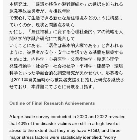
本研究は、「帰還か移住か避難継続か」の選択を迫られる
原発事故被災者が、今後数年間
で安心して生活できる新たな居住環境をどのように構築し
ていくのか、現状と問題点を明ら
かにし、「居住福祉」に資する心理社会的ケアの戦略を人
間科学的学融合研究にて提言して
いくことにある。「居住は基本的人権である」と言われる
ように、被災者が安心・安全に生活できる基盤を構築する
ためには、内科学・心身医学・公衆衛生学・臨床心理学・
発達行動学・社会学・社会福祉学・平和学・建築学・環境
科学といった学融合的な調査研究が欠かせない。応募者ら
は2011年発災当時から被災者支援を目指した研究を継続さ
せており、本課題にてさらに発展を目指す。
Outline of Final Research Achievements
A large-scale survey conducted in 2020 and 2022 revealed
that 40% of the disaster victims are still in a high level of
stress to the extent that they may have PTSD, and three
major stress factors were statistically identified: "worry