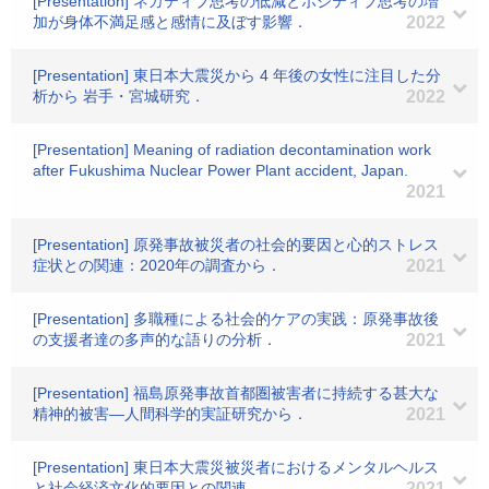
[Presentation] ネガティブ思考の低減とポジティブ思考の増
加が身体不満足感と感情に及ぼす影響．
2022
[Presentation] 東日本大震災から 4 年後の女性に注目した分
析から 岩手・宮城研究．
2022
[Presentation] Meaning of radiation decontamination work
after Fukushima Nuclear Power Plant accident, Japan.
2021
[Presentation] 原発事故被災者の社会的要因と心的ストレス
症状との関連：2020年の調査から．
2021
[Presentation] 多職種による社会的ケアの実践：原発事故後
の支援者達の多声的な語りの分析．
2021
[Presentation] 福島原発事故首都圏被害者に持続する甚大な
精神的被害―人間科学的実証研究から．
2021
[Presentation] 東日本大震災被災者におけるメンタルヘルス
と社会経済文化的要因との関連.
2021