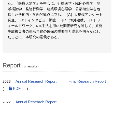
た。『医療人類学』を中心に、行動医学・臨床心理学・地
域福祉学・発達行動学・建築環境心理学・公衆衛生学を包
括した学術的・学融的観点に立ち、［A］大規模アンケート
調査、［B］インタビュー調査、［C］海外連携、［D］フ
ィールドワーク、の4手法を用いた調査研究を通して、原発
事故被災者の生活再建の確保の重要性と課題を明らかにし
たことに、本研究の意義がある。
Report
(5 results)
2023
Annual Research Report
Final Research Report
(
PDF
)
2022
Annual Research Report