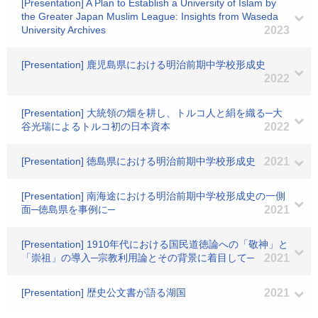
[Presentation] A Plan to Establish a University of Islam by
the Greater Japan Muslim League: Insights from Waseda
University Archives
2023
[Presentation] 鹿児島県における明治前期中学校形成史
2022
[Presentation] 大統領の畑を耕し、トルコ人と絹を織る─大
谷光瑞によるトルコ初の日本資本
2022
[Presentation] 徳島県における明治前期中学校形成史
2021
[Presentation] 南海途における明治前期中学校形成史の一側
面─徳島県を事例に─
2021
[Presentation] 1910年代における国民道徳論への「敬神」と
「崇祖」の導入─宗教利用論とその背景に着目して─
2021
[Presentation] 歴史公文書が語る湖国
2021