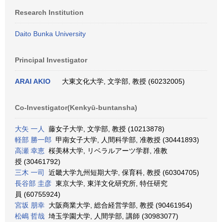
Research Institution
Daito Bunka University
Principal Investigator
ARAI AKIO
大東文化大学, 文学部, 教授 (60232005)
Co-Investigator(Kenkyū-buntansha)
大矢 一人
藤女子大学, 文学部, 教授 (10213878)
軽部 勝一郎
甲南女子大学, 人間科学部, 准教授 (30441893)
高瀬 幸恵
桜美林大学, リベラルアーツ学群, 准教
授 (30461792)
三木 一司
近畿大学九州短期大学, 保育科, 教授 (60304705)
長谷部 圭彦
東京大学, 東洋文化研究所, 特任研究
員 (60755924)
宮坂 朋幸
大阪商業大学, 総合経営学部, 教授 (90461954)
松嶋 哲哉
埼玉学園大学, 人間学部, 講師 (30983077)