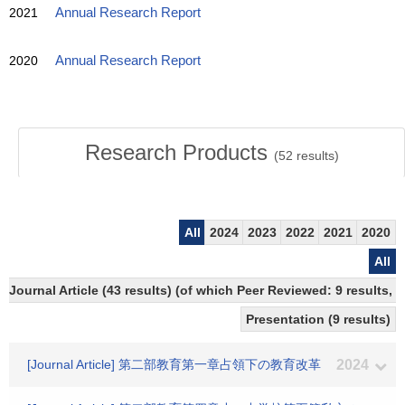
2021
Annual Research Report
2020
Annual Research Report
Research Products
(
52
results)
All
2024
2023
2022
2021
2020
All
Journal Article (43 results) (of which Peer Reviewed: 9 results,
Presentation (9 results)
[Journal Article] 第二部教育第一章占領下の教育改革
2024