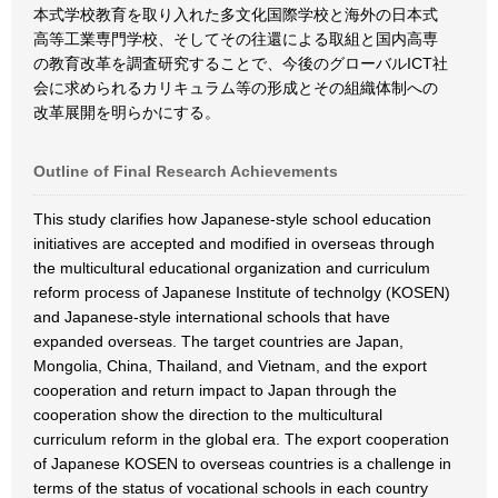
本式学校教育を取り入れた多文化国際学校と海外の日本式
高等工業専門学校、そしてその往還による取組と国内高専
の教育改革を調査研究することで、今後のグローバルICT社
会に求められるカリキュラム等の形成とその組織体制への
改革展開を明らかにする。
Outline of Final Research Achievements
This study clarifies how Japanese-style school education
initiatives are accepted and modified in overseas through
the multicultural educational organization and curriculum
reform process of Japanese Institute of technolgy (KOSEN)
and Japanese-style international schools that have
expanded overseas. The target countries are Japan,
Mongolia, China, Thailand, and Vietnam, and the export
cooperation and return impact to Japan through the
cooperation show the direction to the multicultural
curriculum reform in the global era. The export cooperation
of Japanese KOSEN to overseas countries is a challenge in
terms of the status of vocational schools in each country