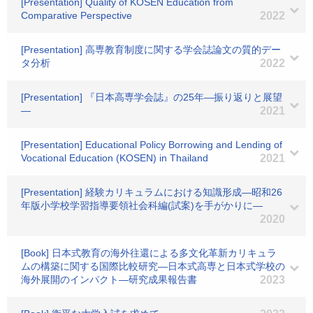
[Presentation] Quality of KOSEN Education from
Comparative Perspective
2022
[Presentation] 高専教育制度に関する学会誌論文の質的デー
タ分析
2022
[Presentation] 『日本高専学会誌』の25年―振り返りと展望
―
2021
[Presentation] Educational Policy Borrowing and Lending of
Vocational Education (KOSEN) in Thailand
2021
[Presentation] 経験カリキュラムにおける知識形成―昭和26
年版小学校学習指導要領社会科編(試案)を手がかりに―
2020
[Book] 日本式教育の海外往還による多文化革新カリキュラ
ムの構築に関する国際比較研究―日本式高専と日本式学校の
海外展開のインパクト―研究成果報告書
2023