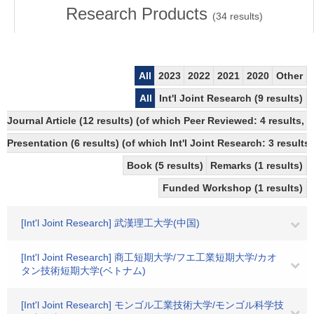
Research Products
(
34
results)
All
2023
2022
2021
2020
Other
All
Int'l Joint Research (9 results)
Journal Article (12 results) (of which Peer Reviewed: 4 results,
Presentation (6 results) (of which Int'l Joint Research: 3 results)
Book (5 results)
Remarks (1 results)
Funded Workshop (1 results)
[Int'l Joint Research] 武漢理工大学(中国)
[Int'l Joint Research] 商工短期大学/フエ工業短期大学/カオ
タン技術短期大学(ベトナム)
[Int'l Joint Research] モンゴル工業技術大学/モンゴル科学技